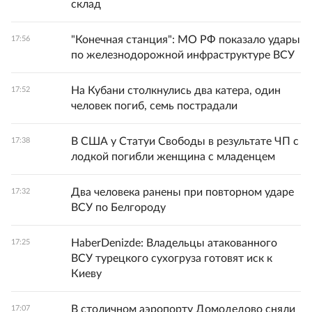
склад
"Конечная станция": МО РФ показало удары
17:56
по железнодорожной инфраструктуре ВСУ
На Кубани столкнулись два катера, один
17:52
человек погиб, семь пострадали
В США у Статуи Свободы в результате ЧП с
17:38
лодкой погибли женщина с младенцем
Два человека ранены при повторном ударе
17:32
ВСУ по Белгороду
HaberDenizde: Владельцы атакованного
17:25
ВСУ турецкого сухогруза готовят иск к
Киеву
В столичном аэропорту Домодедово сняли
17:07