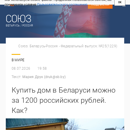
OK
принимаете условия
Пользовательского соглашения
СВЕЖИЙ НОМЕР
ПОДПИСКА
БЕЛАРУСЬ / РОССИЯ
Союз. Беларусь-Россия - Федеральный выпуск: №25(1229)
В МИРЕ
08.07.2026
19:58
Текст:
Мария Друк (druk@sb.by)
Купить дом в Беларуси можно
за 1200 российских рублей.
Как?