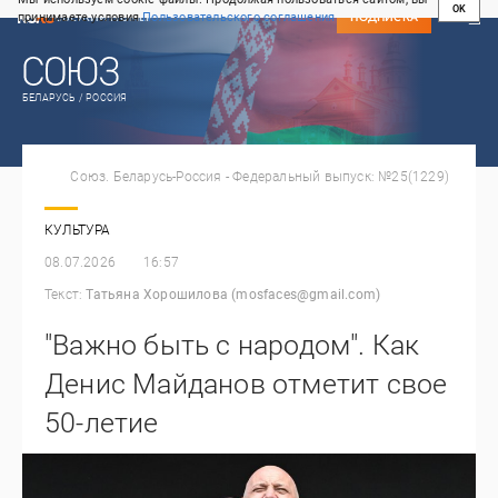
OK
принимаете условия
Пользовательского соглашения
СВЕЖИЙ НОМЕР
ПОДПИСКА
БЕЛАРУСЬ / РОССИЯ
Союз. Беларусь-Россия - Федеральный выпуск: №25(1229)
КУЛЬТУРА
08.07.2026
16:57
Текст:
Татьяна Хорошилова (mosfaces@gmail.com)
"Важно быть с народом". Как
Денис Майданов отметит свое
50-летие