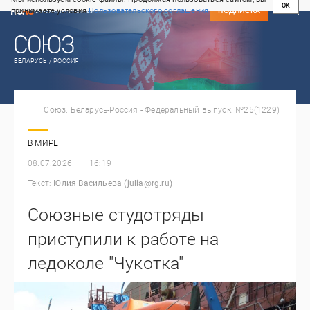
OK
принимаете условия
Пользовательского соглашения
СВЕЖИЙ НОМЕР
ПОДПИСКА
БЕЛАРУСЬ / РОССИЯ
Союз. Беларусь-Россия - Федеральный выпуск: №25(1229)
В МИРЕ
08.07.2026
16:19
Текст:
Юлия Васильева (julia@rg.ru)
Союзные студотряды
приступили к работе на
ледоколе "Чукотка"