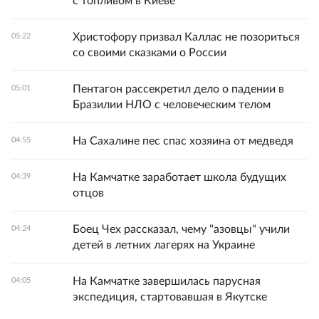
с топливом в Киеве
Христофору призвал Каллас не позориться
05:22
со своими сказками о России
Пентагон рассекретил дело о падении в
05:01
Бразилии НЛО с человеческим телом
На Сахалине пес спас хозяина от медведя
04:55
На Камчатке заработает школа будущих
04:39
отцов
Боец Чех рассказал, чему "азовцы" учили
04:24
детей в летних лагерях на Украине
На Камчатке завершилась парусная
04:05
экспедиция, стартовавшая в Якутске