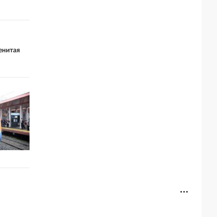
енитая