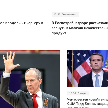
13:58
Экономика
цов продолжит карьеру в
В Роспотребнадзоре рассказали
вернуть в магазин некачествен
продукт
13:54
В мире
Чем известен новый генп
США Тодд Бланш, защищ