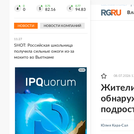
СВЕЖИЙ НОМЕР
Р
0
0.75
0.77
11:31
0
82.16
94.83
Вл
Федеральные трассы в Челябинской
области закрыли для большегрузов
из-за жары
НОВОСТИ
НОВОСТИ КОМПАНИЙ
11:27
SHOT: Российская школьница
получила сильные ожоги из-за
мохито во Вьетнаме
08.07.2026 1
Жители 
обнару
подрос
Юлия Кара-Сал