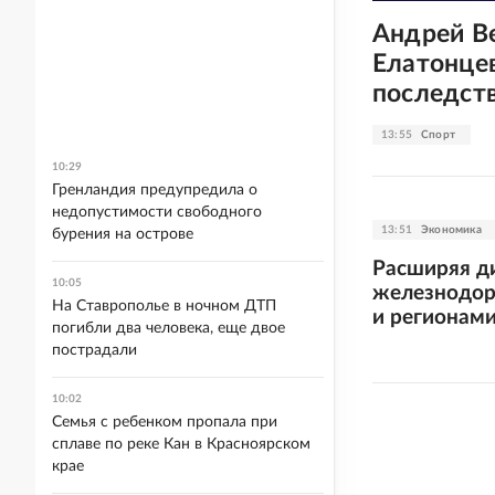
Андрей В
Елатонце
последст
13:55
Спорт
10:29
Гренландия предупредила о
недопустимости свободного
13:51
Экономика
бурения на острове
Расширяя ди
10:05
железнодор
На Ставрополье в ночном ДТП
и регионам
погибли два человека, еще двое
пострадали
10:02
Семья с ребенком пропала при
сплаве по реке Кан в Красноярском
крае