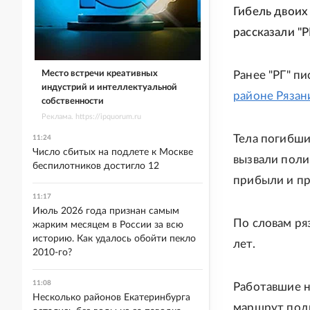
Гибель двоих
рассказали "
Место встречи креативных
Ранее "РГ" пи
индустрий и интеллектуальной
районе Рязан
собственности
Реклама. https://ipquorum.ru
Тела погибши
11:24
Число сбитых на подлете к Москве
вызвали поли
беспилотников достигло 12
прибыли и пр
11:17
Июль 2026 года признан самым
По словам ря
жарким месяцем в России за всю
историю. Как удалось обойти пекло
лет.
2010-го?
11:08
Работавшие н
Несколько районов Екатеринбурга
маршрут подр