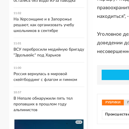
остались без воды из-за паводка
правоохранит
11:02
находиться", 
На Херсонщине и в Запорожье
решают, как организовать учебу
школьников в сентябре
Уголовное дел
доведении до
11:01
ВСУ перебросили медийную бригаду
несовершенн
"Эдельвейс" под Харьков
11:00
Россия вернулась в мировой
скейтбординг с флагом и гимном
10:57
В Непале обнаружили пять тел
РУБРИКИ
пропавших в прошлом году
альпинистов
Происшеств