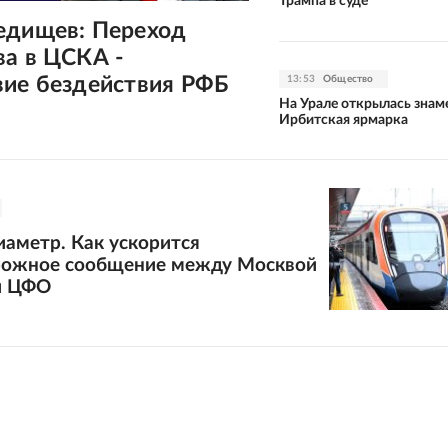
Трампа в суде
едищев: Переход
ва в ЦСКА -
вие бездействия РФБ
13:53
Общество
На Урале открылась знам
Ирбитская ярмарка
аметр. Как ускорится
ожное сообщение между Москвой
и ЦФО