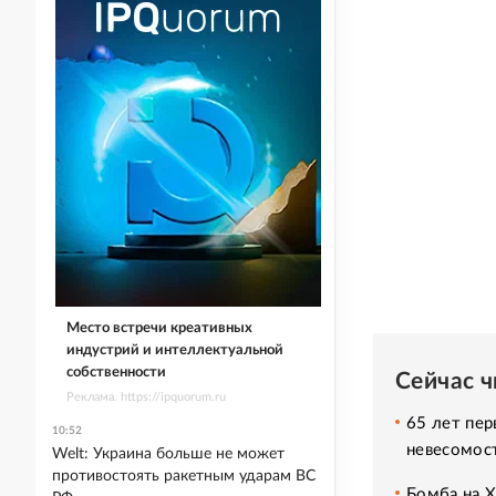
Место встречи креативных
индустрий и интеллектуальной
собственности
Сейчас 
Реклама. https://ipquorum.ru
65 лет пер
10:52
невесомос
Welt: Украина больше не может
противостоять ракетным ударам ВС
Бомба на 