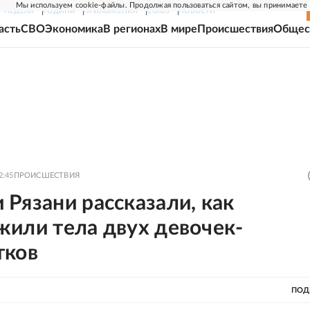
Мы используем cookie-файлы. Продолжая пользоваться сайтом, вы принимаете
Г-НЕДЕЛЯ
РОДИНА
ПРИЛОЖЕНИЯ
СОЮЗ
НОВОСТИ
асть
СВО
Экономика
В регионах
В мире
Происшествия
Общес
2:45
ПРОИСШЕСТВИЯ
Рязани рассказали, как
жили тела двух девочек-
тков
ПОД