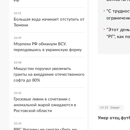
РФ
"С труднос
10:51
ограничени
Большая вода начинает отступать от
Тюмени
"Этот день
"РГ", как 
10:49
Морпехи РФ обманули ВСУ,
переодевшись в украинскую форму
10:48
Мишустин поручил увеличить
гранты на внедрение отечественного
софта до 80%
10:42
Грозовые ливни в сочетании с
аномальной жарой ожидаются в
14:25
Спорт
Ростовской области
Умер отец фут
10:34
ВВС Украины не смогли сбить ни