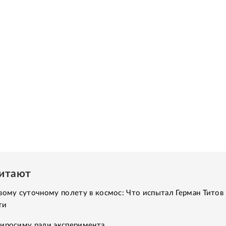
читают
вому суточному полету в космос: Что испытал Герман Титов 
ти
Хиросиму ради эксперимента