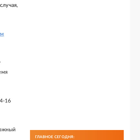
случая,
ом
у
емя
4-16
можный
ГЛАВНОЕ СЕГОДНЯ: