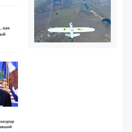
, как
ный
рокурор
авший