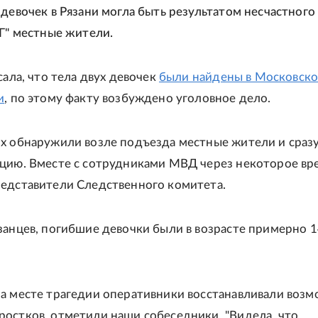
 девочек в Рязани могла быть результатом несчастного 
РГ" местные жители.
сала, что тела двух девочек
были найдены в Московск
и
, по этому факту возбуждено уголовное дело.
х обнаружили возле подъезда местные жители и сраз
цию. Вместе с сотрудниками МВД через некоторое вр
едставители Следственного комитета.
занцев, погибшие девочки были в возрасте примерно 1
а месте трагедии оперативники восстанавливали воз
остков, отметили наши собеседники. "Видела, что