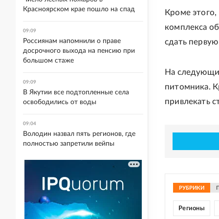
Красноярском крае пошло на спад
Кроме этого,
комплекса об
09:09
сдать первую 
Россиянам напомнили о праве
досрочного выхода на пенсию при
большом стаже
На следующи
09:09
питомника. К
В Якутии все подтопленные села
привлекать с
освободились от воды
09:04
Володин назвал пять регионов, где
полностью запретили вейпы
РУБРИКИ
Регионы