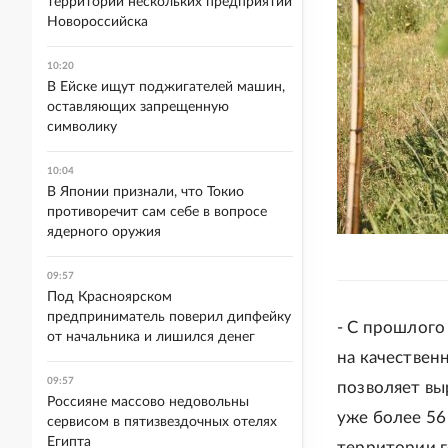
территории нескольких предприятий
Новороссийска
10:20
В Ейске ищут поджигателей машин,
оставляющих запрещенную
символику
10:04
В Японии признали, что Токио
противоречит сам себе в вопросе
ядерного оружия
09:57
Под Красноярском
предприниматель поверил дипфейку
- С прошлого
от начальника и лишился денег
на качествен
09:57
позволяет вы
Россияне массово недовольны
уже более 56
сервисом в пятизвездочных отелях
Египта
территории г