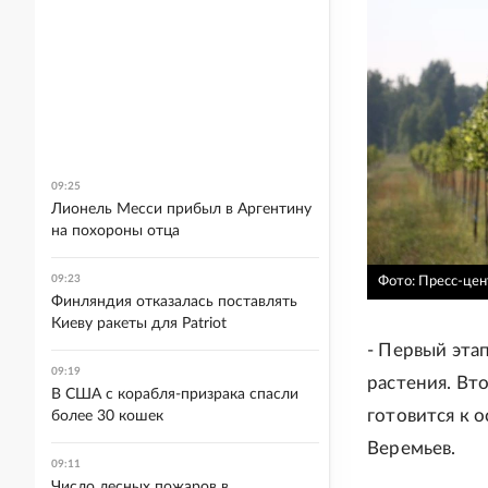
09:25
Лионель Месси прибыл в Аргентину
на похороны отца
09:23
Фото: Пресс-цен
Финляндия отказалась поставлять
Киеву ракеты для Patriot
- Первый эта
09:19
растения. Вт
В США с корабля-призрака спасли
готовится к 
более 30 кошек
Веремьев.
09:11
Число лесных пожаров в