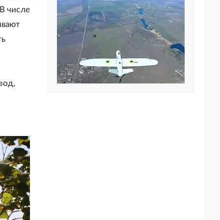
В числе
ивают
ть
вод,