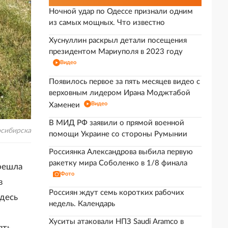
Ночной удар по Одессе признали одним
из самых мощных. Что известно
Хуснуллин раскрыл детали посещения
президентом Мариуполя в 2023 году
Видео
Появилось первое за пять месяцев видео с
верховным лидером Ирана Моджтабой
Видео
Хаменеи
В МИД РФ заявили о прямой военной
осибирска
помощи Украине со стороны Румынии
Россиянка Александрова выбила первую
ракетку мира Соболенко в 1/8 финала
решла
Фото
в
Россиян ждут семь коротких рабочих
десь
недель. Календарь
Хуситы атаковали НПЗ Saudi Aramco в
ять