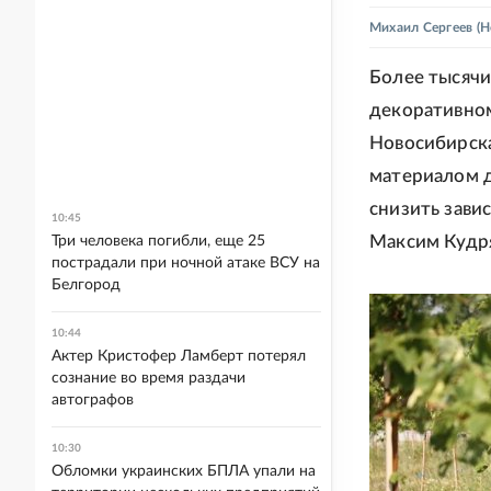
Михаил Сергеев
(Н
Более тысячи
декоративном
Новосибирска
материалом 
снизить зави
10:45
Максим Кудря
Три человека погибли, еще 25
пострадали при ночной атаке ВСУ на
Белгород
10:44
Актер Кристофер Ламберт потерял
сознание во время раздачи
автографов
10:30
Обломки украинских БПЛА упали на