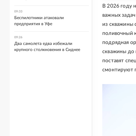
В 2026 году 
09:33
важных задач
Беспилотники атаковали
из скважины 
предприятия в Уфе
поливочный к
09:26
подрядная ор
Два самолета едва избежали
крупного столкновения в Сиднее
скважины до 
поставят спе
смонтируют п