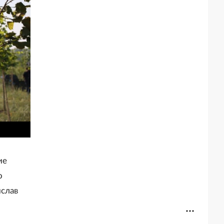
ие
о
ислав