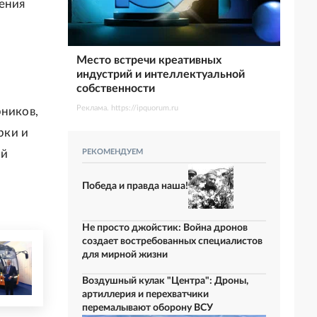
тения
Место встречи креативных
индустрий и интеллектуальной
собственности
Реклама. https://ipquorum.ru
рников,
рки и
ый
РЕКОМЕНДУЕМ
Победа и правда наша!
Не просто джойстик: Война дронов
создает востребованных специалистов
для мирной жизни
Воздушный кулак "Центра": Дроны,
артиллерия и перехватчики
перемалывают оборону ВСУ