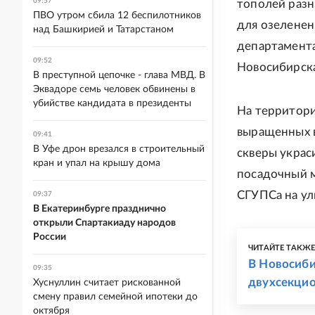
09:57
тополей разн
ПВО утром сбила 12 беспилотников
для озеленен
над Башкирией и Татарстаном
департамента
09:52
Новосибирска
В преступной цепочке - глава МВД. В
Эквадоре семь человек обвинены в
убийстве кандидата в президенты
На территори
выращенных в
09:41
В Уфе дрон врезался в строительный
скверы украс
кран и упал на крышу дома
посадочный м
СГУПСа на ул
09:37
В Екатеринбурге празднично
открыли Спартакиаду народов
России
ЧИТАЙТЕ ТАКЖ
В Новосиби
09:35
двухсекци
Хуснуллин считает рискованной
смену правил семейной ипотеки до
октября