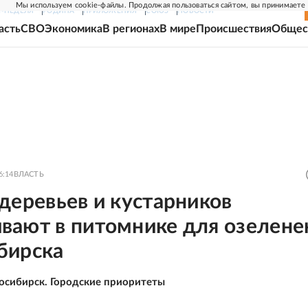
Мы используем cookie-файлы. Продолжая пользоваться сайтом, вы принимаете
Г-НЕДЕЛЯ
РОДИНА
ПРИЛОЖЕНИЯ
СОЮЗ
НОВОСТИ
асть
СВО
Экономика
В регионах
В мире
Происшествия
Общес
6:14
ВЛАСТЬ
деревьев и кустарников
вают в питомнике для озелене
бирска
осибирск. Городские приоритеты