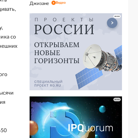
Видео
Джизане
ивать,
у,
ика со
внешних
ого
тысячи
ия
650