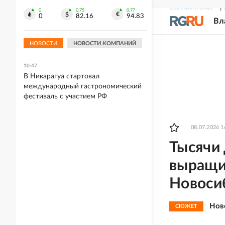
СВЕЖИЙ НОМЕР
Р
0
0.75
0.77
10:56
0
82.16
94.83
Вл
Bild: Переход Славянска и
Краматорска под контроль ВС РФ
станет ударом для Киева
НОВОСТИ
НОВОСТИ КОМПАНИЙ
10:47
В Никарагуа стартовал
международный гастрономический
фестиваль с участием РФ
08.07.2026 1
Тысячи 
выращи
Новоси
Нов
СЮЖЕТ