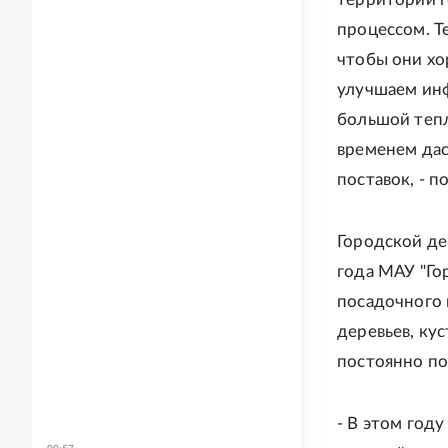
процессом. Т
чтобы они хо
улучшаем инф
большой тепл
временем дас
поставок, - 
Городской де
года МАУ "Го
посадочного 
деревьев, ку
постоянно по
- В этом год