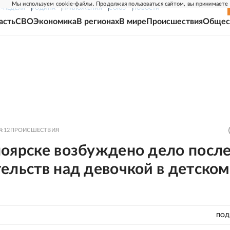
Мы используем cookie-файлы. Продолжая пользоваться сайтом, вы принимаете
Г-НЕДЕЛЯ
РОДИНА
ПРИЛОЖЕНИЯ
СОЮЗ
НОВОСТИ
асть
СВО
Экономика
В регионах
В мире
Происшествия
Общес
4:12
ПРОИСШЕСТВИЯ
ноярске возбуждено дело посл
ельств над девочкой в детском
ПОД