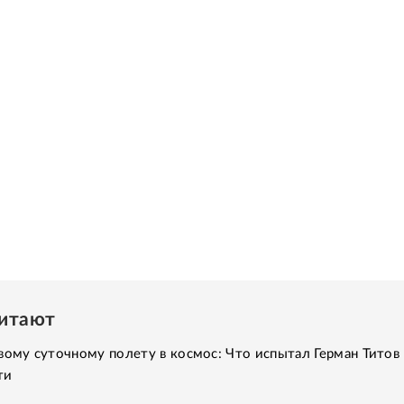
читают
вому суточному полету в космос: Что испытал Герман Титов 
ти