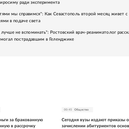
Хиросиму ради эксперимента
тями мы справимся": Как Севастополь второй месяц живет с
ями в подаче света
 лучше не вспоминать": Ростовский врач-реаниматолог расск
помогал пострадавшим в Геленджике
00:45
Общество
ньги за бракованную
Сегодня вузы издают приказы о
нную в рассрочку
зачислении абитуриентов осно