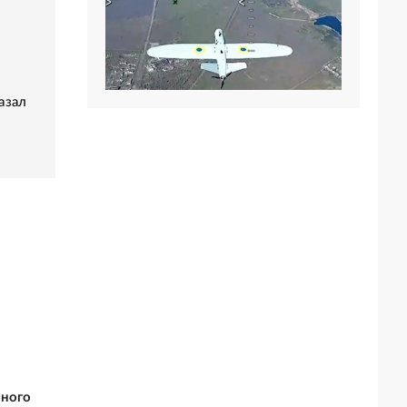
азал
вного