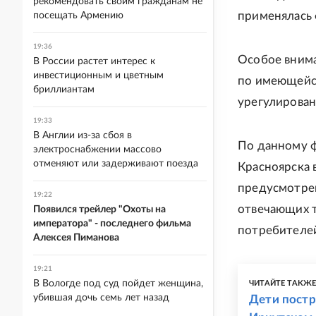
рекомендовать своим гражданам не
применялась 
посещать Армению
19:36
Особое внима
В России растет интерес к
инвестиционным и цветным
по имеющейс
бриллиантам
урегулирован
19:33
В Англии из-за сбоя в
По данному ф
электроснабжении массово
отменяют или задерживают поезда
Красноярска 
предусмотрен
19:22
отвечающих т
Появился трейлер "Охоты на
императора" - последнего фильма
потребителей
Алексея Пиманова
19:21
В Вологде под суд пойдет женщина,
ЧИТАЙТЕ ТАКЖ
убившая дочь семь лет назад
Дети постр