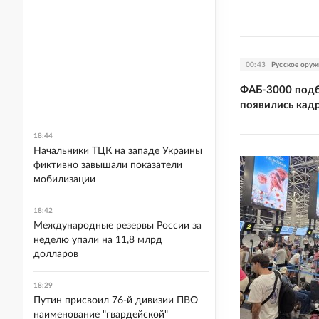
00:43
Русское оруж
ФАБ-3000 подб
появились кад
18:44
Начальники ТЦК на западе Украины
фиктивно завышали показатели
мобилизации
18:42
Международные резервы России за
неделю упали на 11,8 млрд
долларов
18:29
Путин присвоил 76-й дивизии ПВО
наименование "гвардейской"