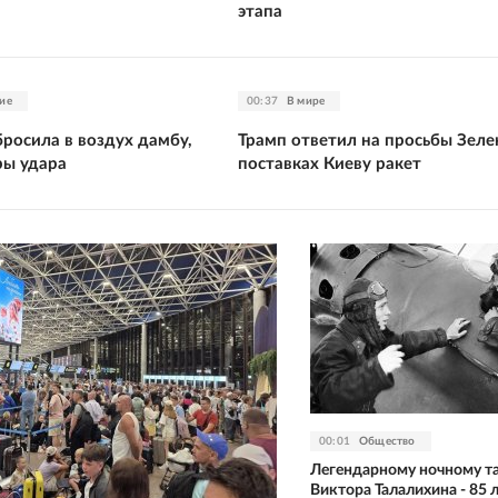
этапа
ие
00:37
В мире
росила в воздух дамбу,
Трамп ответил на просьбы Зеле
ры удара
поставках Киеву ракет
00:01
Общество
Легендарному ночному т
Виктора Талалихина - 85 