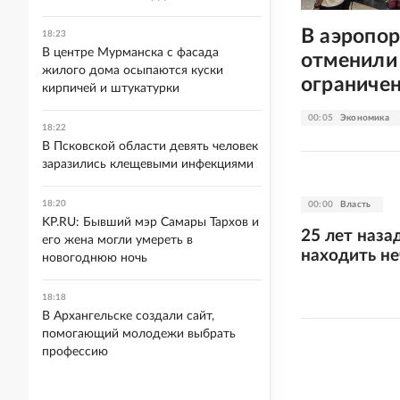
В аэропор
18:23
В центре Мурманска с фасада
отменили 
жилого дома осыпаются куски
ограниче
кирпичей и штукатурки
00:05
Экономика
18:22
В Псковской области девять человек
заразились клещевыми инфекциями
18:20
00:00
Власть
KP.RU: Бывший мэр Самары Тархов и
25 лет наза
его жена могли умереть в
находить н
новогоднюю ночь
18:18
В Архангельске создали сайт,
помогающий молодежи выбрать
профессию