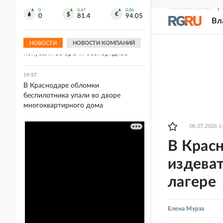
маски из-за горения мусорного
СВЕЖИЙ НОМЕР
Р
полигона
0
0.47
0.86
0
81.4
94.05
Вл
20:01
В Британии женщину-полицейского
НОВОСТИ
НОВОСТИ КОМПАНИЙ
покусали во время беспорядков
19:57
В Краснодаре обломки
беспилотника упали во дворе
многоквартирного дома
08.07.2026 1
В Крас
издеват
лагере
Елена Мурза