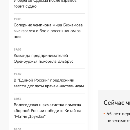
У берегов Одессы после взрывов
горит судно
19:05
Соперник чемпиона мира Бижамова
высказался о бое с россиянином за
пояс
19:05
Команда предпринимателей
Оренбуржья покорила Эльбрус
19:02
В "Единой России" предложили
ввести доплаты врачам-наставникам
18:51
Сейчас 
Вологодская шахматистка помогла
сборной России победить Китай на
65 лет пер
"Матче Дружбы"
невесомос
18:51