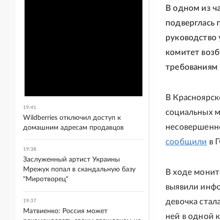
В одном из ч
подверглась 
руководство 
комитет возб
требованиям 
В Красноярск
19:41
социальных м
Wildberries отключил доступ к
несовершенно
домашним адресам продавцов
сообщили
в Г
19:38
Заслуженный артист Украины
Мрежук попал в скандальную базу
В ходе монит
"Миротворец"
выявили инфо
девочка стал
19:37
Матвиенко: Россия может
ней в одной 