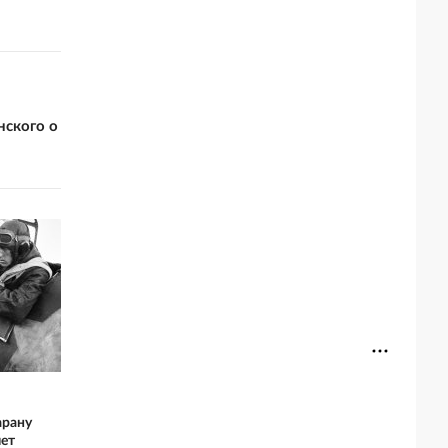
нского о
арану
лет