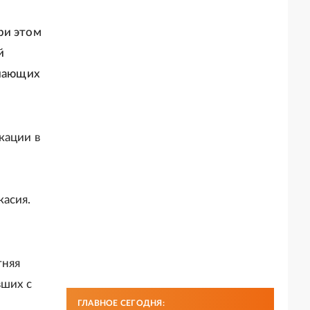
ри этом
й
ечающих
кации в
касия.
тняя
вших с
ГЛАВНОЕ СЕГОДНЯ: