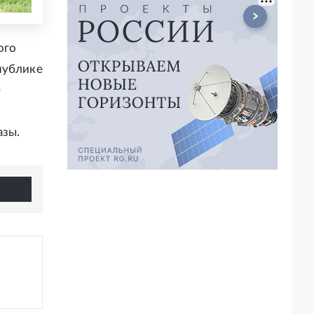
ого
публике
е
азы.