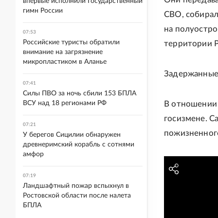
впервые исполнили Государственный
гимн России
СВО, собирал
на полуостро
07:53
Российские туристы обратили
территории Р
внимание на загрязнение
микропластиком в Аланье
Задержанные 
07:41
Силы ПВО за ночь сбили 153 БПЛА
ВСУ над 18 регионами РФ
В отношении 
госизмене. С
07:21
пожизненног
У берегов Сицилии обнаружен
древнеримский корабль с сотнями
амфор
07:19
Ландшафтный пожар вспыхнул в
Ростовской области после налета
БПЛА