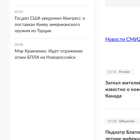
05:25
Госдеп США уведомил Конгресс о
поставках Киеву американского
оружия из Турции
Новости СМИ
04:40
Мэр Кравченко: Идет отражение
атаки БПЛА на Новороссийск
11:11
В мире
Загнал жителей
известно о но
Канаде
11:02
Общество
Педиатр Благо
летние инфекц