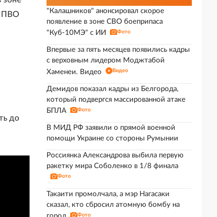
"Калашников" анонсировал скорое
я ПВО
появление в зоне СВО боеприпаса
"Куб-10МЭ" с ИИ
Фото
Впервые за пять месяцев появились кадры
с верховным лидером Моджтабой
Видео
Хаменеи. Видео
Демидов показал кадры из Белгорода,
который подвергся массированной атаке
БПЛА
Фото
ть до
В МИД РФ заявили о прямой военной
помощи Украине со стороны Румынии
Россиянка Александрова выбила первую
ракетку мира Соболенко в 1/8 финала
Фото
Такаити промолчала, а мэр Нагасаки
сказал, кто сбросил атомную бомбу на
город
Фото