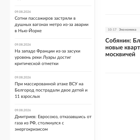
09.08.2026
Сотни пассажиров застряли в
душных вагонах метро из-за аварии
10:17
Экономика
в Нью-Йорке
Собянин: Б
09.08.2026
новые кварт
На западе Франции из-за засухи
москвичей
уровень реки Луары достиг
критической отметки
09.08.2026
При массированной атаке ВСУ на
Белгород пострадали двое детей и
11 взрослых
09.08.2026
Дмитриев: Евросоюз, отказавшись от
газа из РФ, столкнулся с
энергокризисом