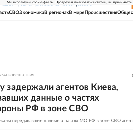
Мы используем cookie-файлы. Продолжая пользоваться сайтом, вы принимаете
Г-НЕДЕЛЯ
РОДИНА
ПРИЛОЖЕНИЯ
СОЮЗ
НОВОСТИ
асть
СВО
Экономика
В регионах
В мире
Происшествия
Общес
9:54
ПРОИСШЕСТВИЯ
у задержали агентов Киева,
вавших данные о частях
роны РФ в зоне СВО
жаны передававшие данные о частях МО РФ в зоне СВО аген