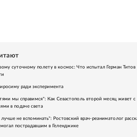
читают
вому суточному полету в космос: Что испытал Герман Титов 
ти
Хиросиму ради эксперимента
тями мы справимся": Как Севастополь второй месяц живет с
ями в подаче света
 лучше не вспоминать": Ростовский врач-реаниматолог расск
помогал пострадавшим в Геленджике