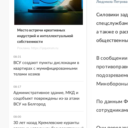
Людмила Петрова
Силовики зад
спецслужбам 
Место встречи креативных
а также о ра
индустрий и интеллектуальной
общественных
собственности
Реклама. https://ipquorum.ru
08:31
В сообщении 
ВСУ создают пункты дислокации в
противоправн
квартирах с мумифицированными
телами хозяев
подозреваемы
Минобороны 
08:17
Административное здание, МКД и
соцобъект повреждены из-за атаки
По данным ФС
ВСУ на Белгород
сотрудникам
08:00
30 лет назад Кремлевские куранты
Они передава