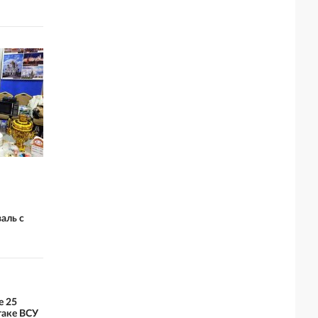
аль с
е 25
таке ВСУ