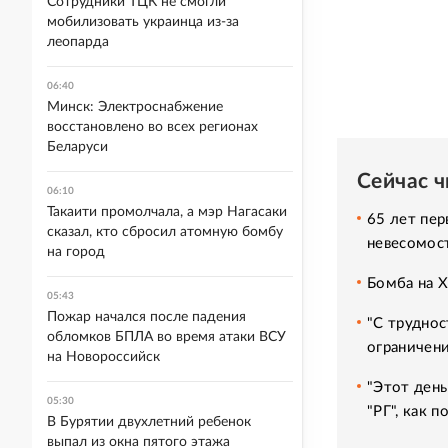
Сотрудники ТЦК не смогли
мобилизовать украинца из-за
леопарда
06:40
Минск: Электроснабжение
восстановлено во всех регионах
Беларуси
Сейчас 
06:10
Такаити промолчала, а мэр Нагасаки
65 лет пер
сказал, кто сбросил атомную бомбу
невесомос
на город
Бомба на 
05:43
Пожар начался после падения
"С труднос
обломков БПЛА во время атаки ВСУ
ограничени
на Новороссийск
"Этот день
05:30
"РГ", как 
В Бурятии двухлетний ребенок
выпал из окна пятого этажа