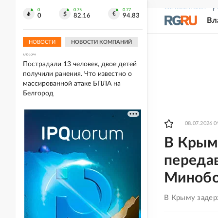
СВЕЖИЙ НОМЕР
Р
0
0.75
0.77
09:04
0
82.16
94.83
Вл
Володин назвал пять регионов, где
полностью запретили вейпы
НОВОСТИ
НОВОСТИ КОМПАНИЙ
08:34
Пострадали 13 человек, двое детей
получили ранения. Что известно о
массированной атаке БПЛА на
Белгород
08.07.2026 0
В Крым
переда
Минобо
В Крыму задер