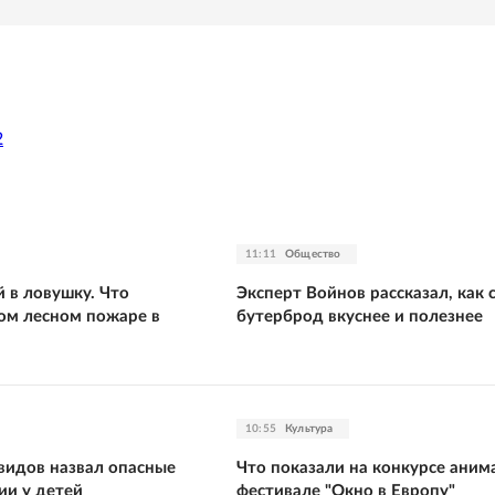
2
11:11
Общество
 в ловушку. Что
Эксперт Войнов рассказал, как 
вом лесном пожаре в
бутерброд вкуснее и полезнее
10:55
Культура
видов назвал опасные
Что показали на конкурсе аним
ии у детей
фестивале "Окно в Европу"