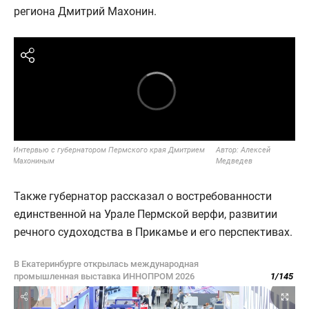
региона Дмитрий Махонин.
Интервью с губернатором Пермского края Дмитрием
Автор:
Алексей
Махониным
Медведев
Также губернатор рассказал о востребованности
единственной на Урале Пермской верфи, развитии
речного судоходства в Прикамье и его перспективах.
В Екатеринбурге открылась международная
промышленная выставка ИННОПРОМ 2026
1
/
145