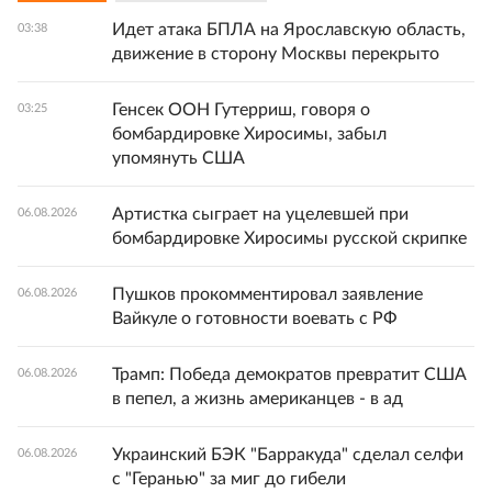
Идет атака БПЛА на Ярославскую область,
03:38
движение в сторону Москвы перекрыто
Генсек ООН Гутерриш, говоря о
03:25
бомбардировке Хиросимы, забыл
упомянуть США
Артистка сыграет на уцелевшей при
06.08.2026
бомбардировке Хиросимы русской скрипке
Пушков прокомментировал заявление
06.08.2026
Вайкуле о готовности воевать с РФ
Трамп: Победа демократов превратит США
06.08.2026
в пепел, а жизнь американцев - в ад
Украинский БЭК "Барракуда" сделал селфи
06.08.2026
с "Геранью" за миг до гибели