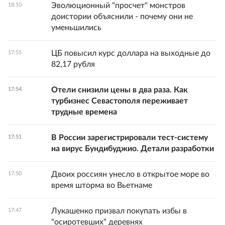
Эволюционный "просчет" монстров
18:10
доистории объяснили - почему они не
уменьшились
ЦБ повысил курс доллара на выходные до
17:55
82,17 рубля
Отели снизили цены в два раза. Как
17:54
турбизнес Севастополя переживает
трудные времена
В России зарегистрировали тест-систему
17:51
на вирус Бундибуджио. Детали разработки
Двоих россиян унесло в открытое море во
17:50
время шторма во Вьетнаме
Лукашенко призвал покупать избы в
17:47
"осиротевших" деревнях