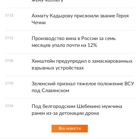
жену-коллегу
Ахмату Кадырову присвоили звание Героя
17:12
Чечни
Производство вина в России за семь
17:12
месяцев упало почти на 12%
Хинштейн предупредил о замаскированных
17:06
взрывных устройствах
Зеленский признал тяжелое положение ВСУ
17:03
под Славянском
Под белгородским Шебекино мужчина
17:01
ранен из-за детонации дрона
Все новости