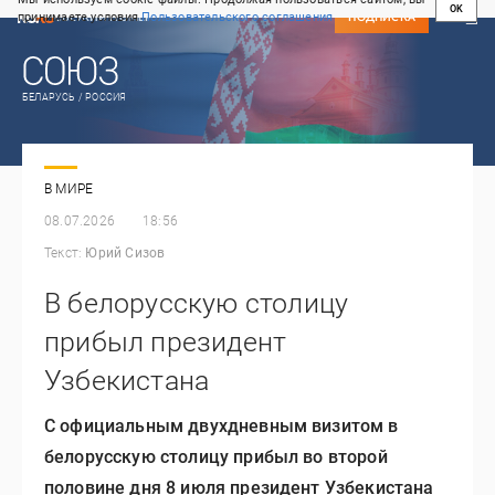
OK
принимаете условия
Пользовательского соглашения
СВЕЖИЙ НОМЕР
ПОДПИСКА
БЕЛАРУСЬ / РОССИЯ
В МИРЕ
08.07.2026
18:56
Текст:
Юрий Сизов
В белорусскую столицу
прибыл президент
Узбекистана
С официальным двухдневным визитом в
белорусскую столицу прибыл во второй
половине дня 8 июля президент Узбекистана