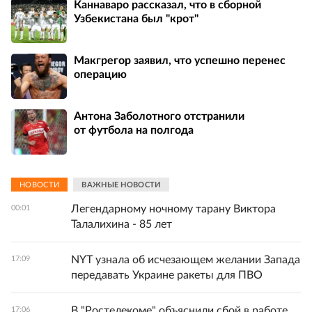
Каннаваро рассказал, что в сборной
Узбекистана был "крот"
Макгрегор заявил, что успешно перенес
операцию
Антона Заболотного отстранили
от футбола на полгода
НОВОСТИ
ВАЖНЫЕ НОВОСТИ
Легендарному ночному тарану Виктора
00:01
Талалихина - 85 лет
NYT узнала об исчезающем желании Запада
17:09
передавать Украине ракеты для ПВО
В "Ростелекоме" объяснили сбой в работе
17:06