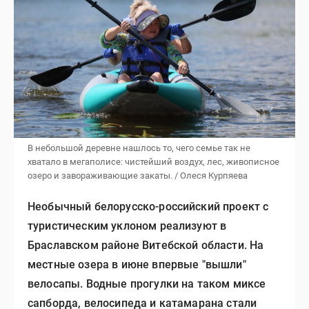
В небольшой деревне нашлось то, чего семье так не
хватало в мегаполисе: чистейший воздух, лес, живописное
озеро и завораживающие закаты. / Олеся Курпяева
Необычный белорусско-российский проект с
туристическим уклоном реализуют в
Браславском районе Витебской области. На
местные озера в июне впервые "вышли"
велосапы. Водные прогулки на таком миксе
сапборда, велосипеда и катамарана стали