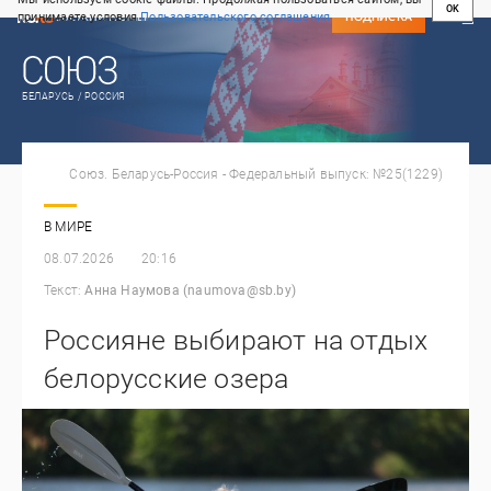
OK
принимаете условия
Пользовательского соглашения
СВЕЖИЙ НОМЕР
ПОДПИСКА
БЕЛАРУСЬ / РОССИЯ
Союз. Беларусь-Россия - Федеральный выпуск: №25(1229)
В МИРЕ
08.07.2026
20:16
Текст:
Анна Наумова (naumova@sb.by)
Россияне выбирают на отдых
белорусские озера