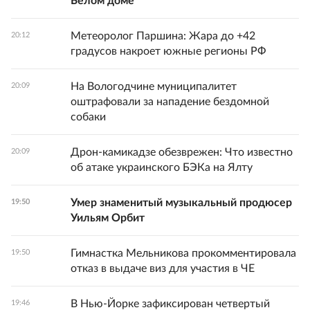
Белом доме
Метеоролог Паршина: Жара до +42
20:12
градусов накроет южные регионы РФ
На Вологодчине муниципалитет
20:09
оштрафовали за нападение бездомной
собаки
Дрон-камикадзе обезврежен: Что известно
20:09
об атаке украинского БЭКа на Ялту
Умер знаменитый музыкальный продюсер
19:50
Уильям Орбит
Гимнастка Мельникова прокомментировала
19:50
отказ в выдаче виз для участия в ЧЕ
В Нью-Йорке зафиксирован четвертый
19:46