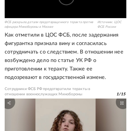
ФСБ раскрыла детали предотвращенного теракта против
Источник:
ЦОС
офицера Минобороны в Москве
ФСБ России
Как отметили в ЦОС ФСБ, после задержания
фигурантка признала вину и согласилась
сотрудничать со следствием. В отношении нее
возбуждено дело по статье УК РФ о
приготовлении к теракту. Также ее
подозревают в государственной измене.
Сотрудники ФСБ РФ предотвратили теракты в
отношении военнослужащих Минобороны
1
/
15