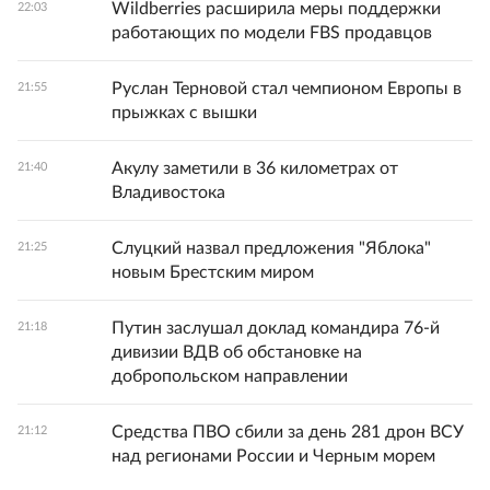
Wildberries расширила меры поддержки
22:03
работающих по модели FBS продавцов
Руслан Терновой стал чемпионом Европы в
21:55
прыжках с вышки
Акулу заметили в 36 километрах от
21:40
Владивостока
Слуцкий назвал предложения "Яблока"
21:25
новым Брестским миром
Путин заслушал доклад командира 76-й
21:18
дивизии ВДВ об обстановке на
добропольском направлении
Средства ПВО сбили за день 281 дрон ВСУ
21:12
над регионами России и Черным морем