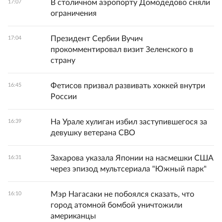
В столичном аэропорту Домодедово сняли
17:07
ограничения
Президент Сербии Вучич
17:04
прокомментировал визит Зеленского в
страну
Фетисов призвал развивать хоккей внутри
16:45
России
На Урале хулиган избил заступившегося за
16:39
девушку ветерана СВО
Захарова указала Японии на насмешки США
16:31
через эпизод мультсериала "Южный парк"
Мэр Нагасаки не побоялся сказать, что
16:10
город атомной бомбой уничтожили
американцы