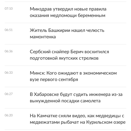
Минздрав утвердил новые правила
07:10
оказания медпомощи беременным
Житель Башкирии нашел челюсть
06:51
мамонтенка
Сербский снайпер Берич восхитился
06:36
подготовкой якутских стрелков
Минск: Кого ожидают в экономическом
06:33
вузе первого сентября
В Хабаровске будут судить инженера из-за
06:27
вынужденной посадки самолета
На Камчатке сняли видео, как медведицы с
06:20
медвежатами рыбачат на Курильском озере