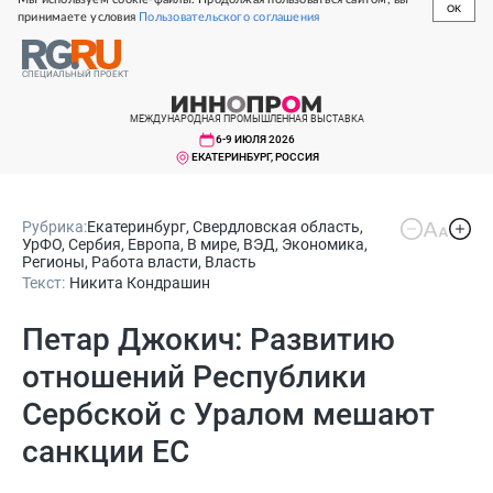
OK
принимаете условия
Пользовательского соглашения
СПЕЦИАЛЬНЫЙ ПРОЕКТ
МЕЖДУНАРОДНАЯ ПРОМЫШЛЕННАЯ ВЫСТАВКА
6-9 ИЮЛЯ 2026
ЕКАТЕРИНБУРГ, РОССИЯ
Рубрика:
Екатеринбург
,
Свердловская область
,
УрФО
,
Сербия
,
Европа
,
В мире
,
ВЭД
,
Экономика
,
Регионы
,
Работа власти
,
Власть
Текст:
Никита Кондрашин
Петар Джокич: Развитию
отношений Республики
Сербской с Уралом мешают
санкции ЕС