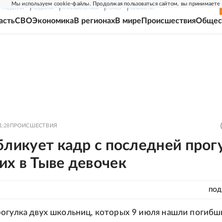
Мы используем cookie-файлы. Продолжая пользоваться сайтом, вы принимаете
Г-НЕДЕЛЯ
РОДИНА
ПРИЛОЖЕНИЯ
СОЮЗ
НОВОСТИ
асть
СВО
Экономика
В регионах
В мире
Происшествия
Общес
1:28
ПРОИСШЕСТВИЯ
бликует кадр с последней прог
их в Тыве девочек
ПОД
огулка двух школьниц, которых 9 июля нашли погибш