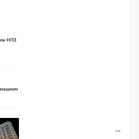
али НПЗ
домашнем