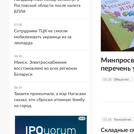
Ростовской области после налета
БПЛА
07:00
Сотрудники ТЦК не смогли
мобилизовать украинца из-за
леопарда
06:40
Минпросв
Минск: Электроснабжение
перечень
восстановлено во всех регионах
Беларуси
11:32
Общество
06:10
Такаити промолчала, а мэр Нагасаки
сказал, кто сбросил атомную бомбу
на город
11:16
Технологии
Складные с