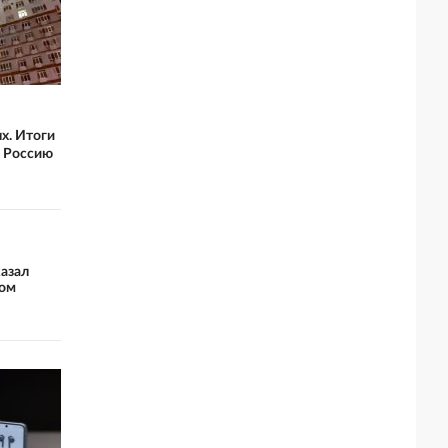
х. Итоги
ю Россию
казал
ром