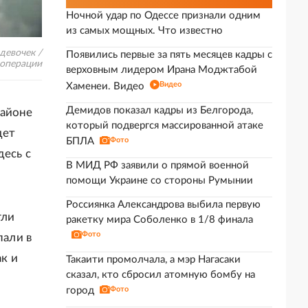
Ночной удар по Одессе признали одним
из самых мощных. Что известно
девочек /
Появились первые за пять месяцев кадры с
 операции
верховным лидером Ирана Моджтабой
Видео
Хаменеи. Видео
Демидов показал кадры из Белгорода,
районе
который подвергся массированной атаке
дет
БПЛА
Фото
десь с
В МИД РФ заявили о прямой военной
помощи Украине со стороны Румынии
Россиянка Александрова выбила первую
гли
ракетку мира Соболенко в 1/8 финала
Фото
пали в
ак и
Такаити промолчала, а мэр Нагасаки
сказал, кто сбросил атомную бомбу на
город
Фото