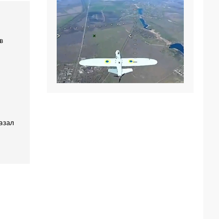
в
азал