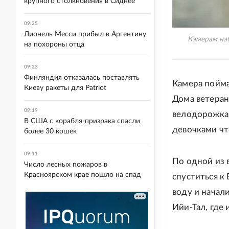
крупного столкновения в Сиднее
09:25
Лионель Месси прибыл в Аргентину
Камерам на
на похороны отца
09:23
Финляндия отказалась поставлять
Камера пойма
Киеву ракеты для Patriot
Дома ветеран
09:19
велодорожка,
В США с корабля-призрака спасли
девочками чт
более 30 кошек
09:11
По одной из 
Число лесных пожаров в
Красноярском крае пошло на спад
спуститься к 
воду и начали
Ийи-Тал, где