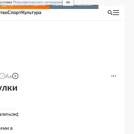
 условия
Пользовательского соглашения
OK
Войти
ПОДПИСКА
НА ИЗДАНИЕ
ВКЛЮЧИТЬ РАССЫЛКУ
тво
Спорт
Культура
улки
ЕЛИТЬСЯ
ими в