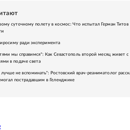
читают
вому суточному полету в космос: Что испытал Герман Титов 
ти
Хиросиму ради эксперимента
тями мы справимся": Как Севастополь второй месяц живет с
ями в подаче света
 лучше не вспоминать": Ростовский врач-реаниматолог расск
помогал пострадавшим в Геленджике
2