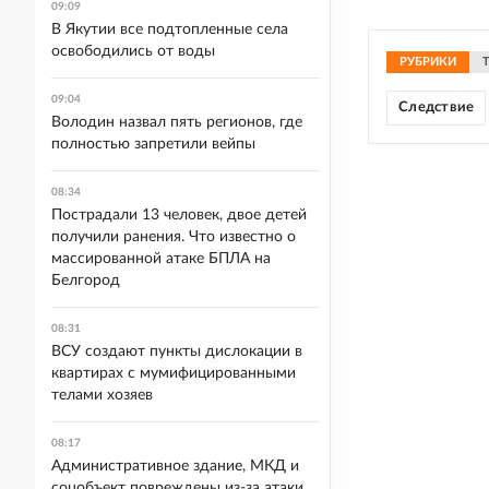
09:09
В Якутии все подтопленные села
освободились от воды
РУБРИКИ
09:04
Следствие
Володин назвал пять регионов, где
полностью запретили вейпы
08:34
Пострадали 13 человек, двое детей
получили ранения. Что известно о
массированной атаке БПЛА на
Белгород
08:31
ВСУ создают пункты дислокации в
квартирах с мумифицированными
телами хозяев
08:17
Административное здание, МКД и
соцобъект повреждены из-за атаки