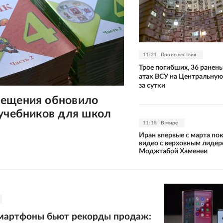
11:21
Происшествия
Трое погибших, 36 ранены
атак ВСУ на Центральну
за сутки
ещения обновило
 учебников для школ
11:18
В мире
Иран впервые с марта по
видео с верховным лиде
Моджтабой Хаменеи
мартфоны бьют рекорды продаж: