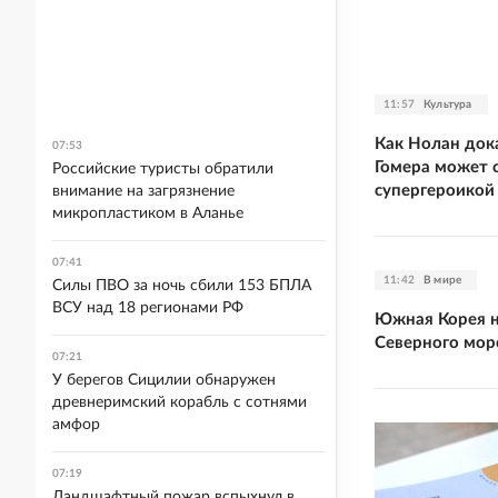
11:57
Культура
Как Нолан дока
07:53
Гомера может с
Российские туристы обратили
супергероикой
внимание на загрязнение
микропластиком в Аланье
07:41
11:42
В мире
Силы ПВО за ночь сбили 153 БПЛА
ВСУ над 18 регионами РФ
Южная Корея н
Северного мор
07:21
У берегов Сицилии обнаружен
древнеримский корабль с сотнями
амфор
07:19
Ландшафтный пожар вспыхнул в