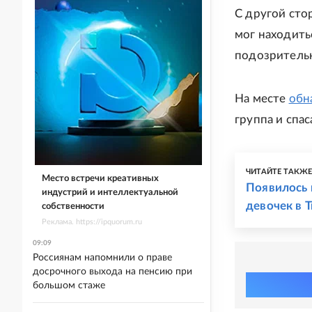
С другой сто
мог находитьс
подозритель
На месте
обн
группа и спа
ЧИТАЙТЕ ТАКЖ
Место встречи креативных
Появилось 
индустрий и интеллектуальной
девочек в 
собственности
Реклама. https://ipquorum.ru
09:09
Россиянам напомнили о праве
досрочного выхода на пенсию при
большом стаже