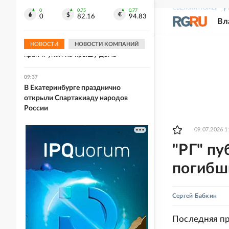
Эквадоре семь человек обвинены в
СВЕЖИЙ НОМЕР
Р
убийстве кандидата в президенты
0
0.75
0.77
0
82.16
94.83
Вл
09:41
В Уфе дрон врезался в строительный
НОВОСТИ
НОВОСТИ КОМПАНИЙ
кран и упал на крышу дома
09:37
В Екатеринбурге празднично
открыли Спартакиаду народов
России
09.07.2026 1
"РГ" пу
погибш
Сергей Бабкин
Последняя пр