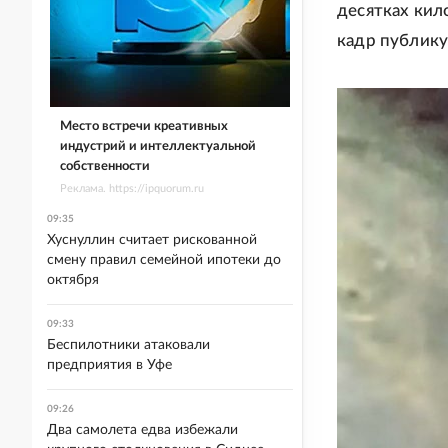
десятках кил
кадр публикуе
Место встречи креативных
индустрий и интеллектуальной
собственности
Реклама. https://ipquorum.ru
09:35
Хуснуллин считает рискованной
смену правил семейной ипотеки до
октября
09:33
Беспилотники атаковали
предприятия в Уфе
09:26
Два самолета едва избежали