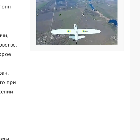
тонн
ычи,
овстве.
орое
ран.
то при
жении
вам,