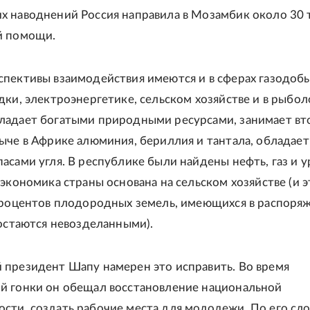
 наводнений Россия направила в Мозамбик около 30 
й помощи.
пективы взаимодействия имеются и в сферах газодоб
дки, электроэнергетике, сельском хозяйстве и в рыбол
ладает богатыми природными ресурсами, занимает вт
ыче в Африке алюминия, бериллия и тантала, обладает
асами угля. В республике были найдены нефть, газ и у
 экономика страны основана на сельском хозяйстве (и э
процентов плодородных земель, имеющихся в распоря
 остаются невозделанными).
президент Шапу намерен это исправить. Во время
й гонки он обещал восстановление национальной
ти, создать рабочие места для молодежи. По его сло