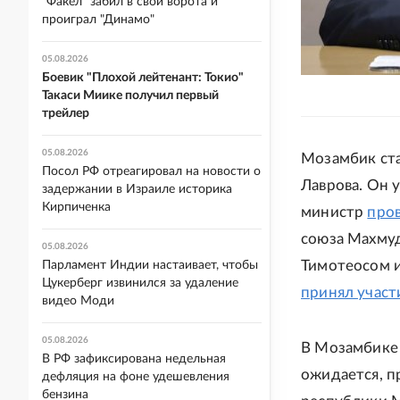
"Факел" забил в свои ворота и
проиграл "Динамо"
05.08.2026
Боевик "Плохой лейтенант: Токио"
Такаси Миике получил первый
трейлер
05.08.2026
Мозамбик ста
Посол РФ отреагировал на новости о
Лаврова. Он 
задержании в Израиле историка
Кирпиченка
министр
про
союза Махму
05.08.2026
Тимотеосом и
Парламент Индии настаивает, чтобы
Цукерберг извинился за удаление
принял участ
видео Моди
05.08.2026
В Мозамбике 
В РФ зафиксирована недельная
ожидается, п
дефляция на фоне удешевления
бензина