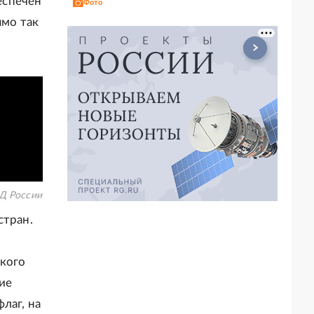
еспечен
Фото
ямо так
 России
стран.
ского
ие
лаг, на