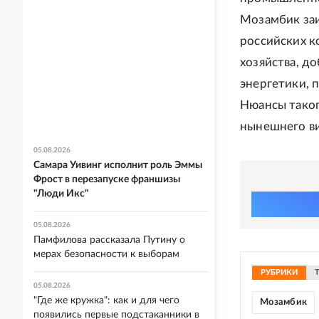
Мозамбик заи
российских к
хозяйства, д
энергетики, 
Нюансы таког
нынешнего ви
05.08.2026
Самара Уивинг исполнит роль Эммы
Фрост в перезапуске франшизы
"Люди Икс"
05.08.2026
Памфилова рассказала Путину о
мерах безопасности к выборам
РУБРИКИ
05.08.2026
"Где же кружка": как и для чего
Мозамбик
появились первые подстаканники в