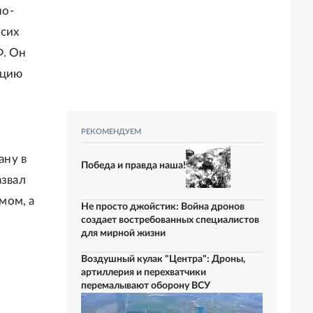
но-
 сих
Ф. Он
кцию
РЕКОМЕНДУЕМ
ану в
Победа и правда наша!
азвал
мом, а
Не просто джойстик: Война дронов
создает востребованных специалистов
для мирной жизни
Воздушный кулак "Центра": Дроны,
артиллерия и перехватчики
перемалывают оборону ВСУ