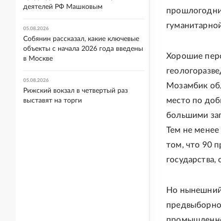
деятелей РФ Машковым
прошлогодних
гуманитарно
05.08.2026
Собянин рассказал, какие ключевые
объекты с начала 2026 года введены
Хорошие перс
в Москве
геологоразве
05.08.2026
Мозамбик об
Рижский вокзал в четвертый раз
место по доб
выставят на торги
большими зап
Тем не менее
том, что 90 
государства,
Но нынешний 
предвыборно
промышленнос