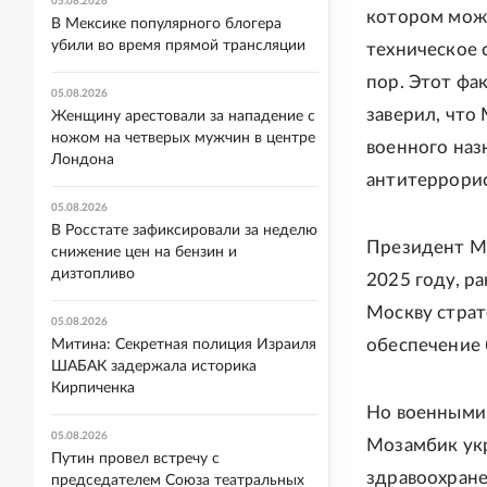
05.08.2026
котором можн
В Мексике популярного блогера
убили во время прямой трансляции
техническое 
пор. Этот фа
05.08.2026
заверил, что
Женщину арестовали за нападение с
ножом на четверых мужчин в центре
военного наз
Лондона
антитеррорис
05.08.2026
В Росстате зафиксировали за неделю
Президент Мо
снижение цен на бензин и
дизтопливо
2025 году, р
Москву страт
05.08.2026
обеспечение 
Митина: Секретная полиция Израиля
ШАБАК задержала историка
Кирпиченка
Но военными 
05.08.2026
Мозамбик укр
Путин провел встречу с
здравоохранен
председателем Союза театральных