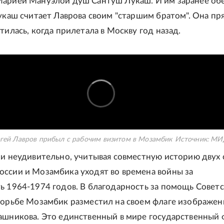
арией Мануэлой душ Сантуш Лукаш. И им заранее об
Лукаш считает Лаврова своим "старшим братом". Она пр
тилась, когда прилетала в Москву год назад.
гей Лавров прибыл с рабочим визитом в Мозамбик
Источник:
МИД
 и неудивительно, учитывая совместную историю двух 
ссии и Мозамбика уходят во времена войны за
ь 1964-1974 годов. В благодарность за помощь Совет
борьбе Мозамбик разместил на своем флаге изображен
ашникова. Это единственный в мире государственный ф