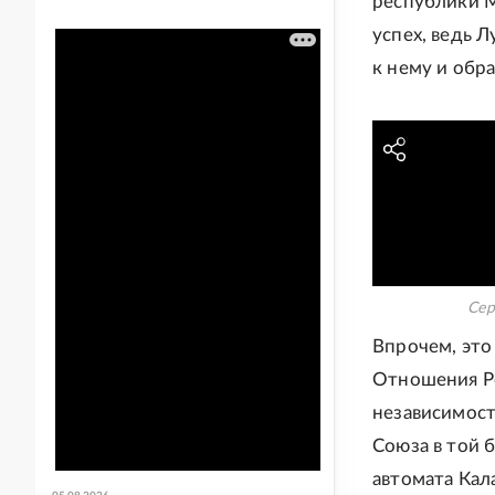
республики М
успех, ведь 
к нему и обра
Сер
Впрочем, это
Отношения Ро
независимост
Союза в той 
автомата Кал