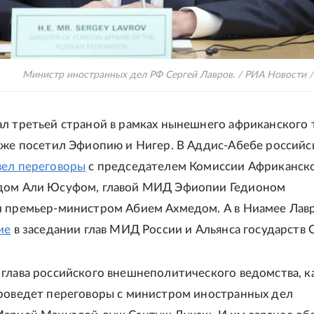
Министр иностранных дел РФ Сергей Лавров. / РИА Новости
л третьей страной в рамках нынешнего африканского 
уже посетил Эфиопию и Нигер. В Аддис-Абебе российс
вел переговоры
с председателем Комиссии Африканск
дом Али Юсуфом, главой МИД Эфиопии Гедионом
 премьер-министром Абием Ахмедом. А в Ниамее Лав
ие
в заседании глав МИД России и Альянса государств С
глава российского внешнеполитического ведомства, к
роведет переговоры с министром иностранных дел