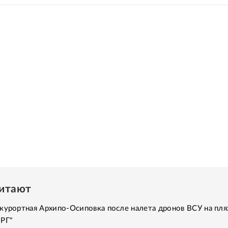
читают
курортная Архипо-Осиповка после налета дронов ВСУ на пля
"РГ"