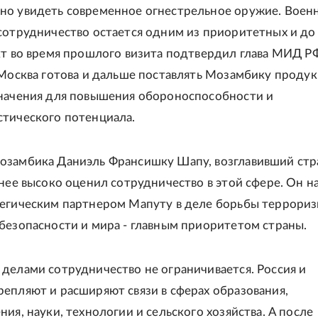
о увидеть современное огнестрельное оружие. Воен
сотрудничество остается одним из приоритетных и до
кт во время прошлого визита подтвердил глава МИД Р
 Москва готова и дальше поставлять Мозамбику проду
начения для повышения обороноспособности и
тического потенциала.
замбика Даниэль Франсишку Шапу, возглавивший стр
анее высоко оценил сотрудничество в этой сфере. Он н
егическим партнером Мапуту в деле борьбы террориз
безопасности и мира - главным приоритетом страны.
делами сотрудничество не ограничивается. Россия и
епляют и расширяют связи в сферах образования,
ия, науки, технологии и сельского хозяйства. А после