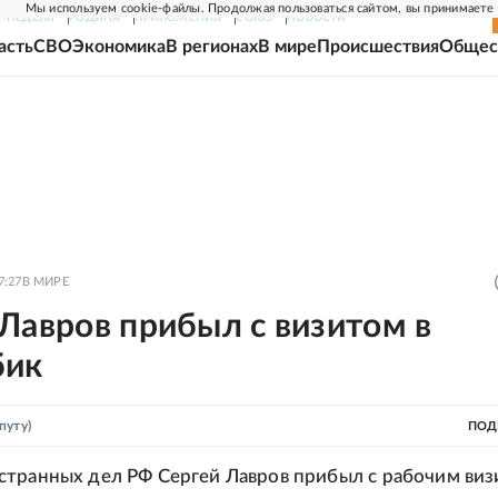
Мы используем cookie-файлы. Продолжая пользоваться сайтом, вы принимаете
Г-НЕДЕЛЯ
РОДИНА
ПРИЛОЖЕНИЯ
СОЮЗ
НОВОСТИ
асть
СВО
Экономика
В регионах
В мире
Происшествия
Общес
7:27
В МИРЕ
Лавров прибыл с визитом в
бик
путу)
ПОД
транных дел РФ Сергей Лавров прибыл с рабочим виз