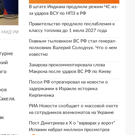
В штате Индиана продлили режим ЧС из-
за ударов ВСУ по НПЗ в РФ
Правительство продлило послабления к
классу топлива до 1 июля 2027 года
 / МИД РФ
Главным тыловиком ВС РФ стал генерал-
полковник Валерий Солодчук. Что о нем
турне
известно
кий
Захарова прокомментировала слова
ого
Макрона после ударов ВС РФ по Киеву
Посол РФ отреагировал на новости о
задержании в Израиле историка
ров
Кирпиченка
ахеля.
РИА Новости сообщает о массовой охоте
на сотрудников военкоматов на Украине
ак
Пост Дмитриева в X о "варварах у ворот"
Испании набрал миллион просмотров