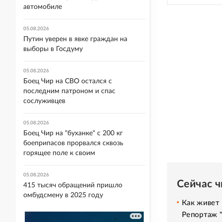
автомобиле
05.08.2026
Путин уверен в явке граждан на
выборы в Госдуму
05.08.2026
Боец Чир на СВО остался с
последним патроном и спас
сослуживцев
05.08.2026
Боец Чир на "буханке" с 200 кг
боеприпасов прорвался сквозь
горящее поле к своим
05.08.2026
Сейчас 
415 тысяч обращений пришло
омбудсмену в 2025 году
Как живет 
Репортаж 