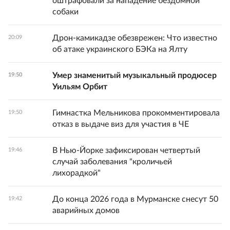
оштрафовали за нападение бездомной
собаки
Дрон-камикадзе обезврежен: Что известно
20:09
об атаке украинского БЭКа на Ялту
Умер знаменитый музыкальный продюсер
19:50
Уильям Орбит
Гимнастка Мельникова прокомментировала
19:50
отказ в выдаче виз для участия в ЧЕ
В Нью-Йорке зафиксирован четвертый
19:46
случай заболевания "кроличьей
лихорадкой"
До конца 2026 года в Мурманске снесут 50
19:42
аварийных домов