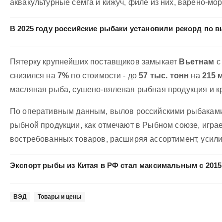
аквакультурные семга и кижуч, филе из них, варено-м
В 2025 году российские рыбаки установили рекорд по 
Пятерку крупнейших поставщиков замыкает
Вьетнам
с
снизился на
7%
по стоимости - до
57 тыс. тонн
на
215 
масляная рыба, сушено-вяленая рыбная продукция и к
По оперативным данным, вылов российскими рыбаками 
рыбной продукции, как отмечают в Рыбном союзе, игра
востребованных товаров, расширяя ассортимент, усил
Экспорт рыбы из Китая в РФ стал максимальным с 2015
ВЭД
Товары и цены