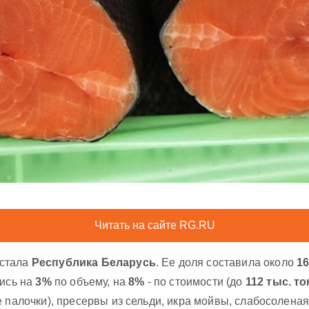
Читать на сайте RG.RU
 стала
Республика Беларусь
. Ее доля составила около
1
лись на
3%
по объему, на
8%
- по стоимости (до
112 тыс. т
 палочки), пресервы из сельди, икра мойвы, слабосоленая