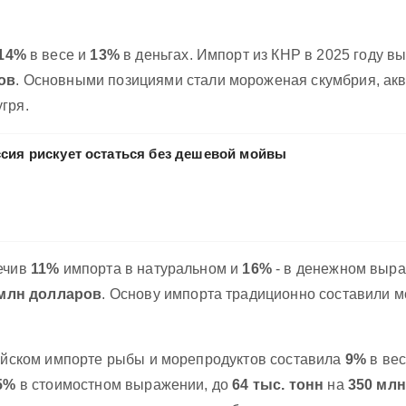
14%
в весе и
13%
в деньгах. Импорт из КНР в 2025 году в
ов
. Основными позициями стали мороженая скумбрия, акв
гря.
сия рискует остаться без дешевой мойвы
печив
11%
импорта в натуральном и
16%
- в денежном выра
 млн долларов
. Основу импорта традиционно составили 
сийском импорте рыбы и морепродуктов составила
9%
в ве
5%
в стоимостном выражении, до
64 тыс. тонн
на
350 мл