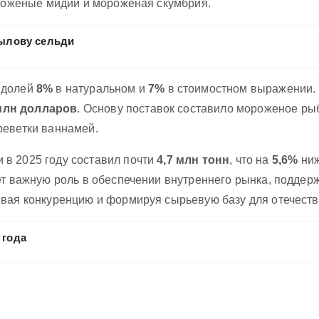
ороженые мидии и мороженая скумбрия.
вылову сельди
 долей
8%
в натуральном и
7%
в стоимостном выражении. 
млн долларов
. Основу поставок составило мороженое рыбн
реветки ваннамей.
в 2025 году составил почти
4,7 млн тонн
, что на
5,6%
ниж
ет важную роль в обеспечении внутреннего рынка, поддер
ивая конкуренцию и формируя сырьевую базу для отечест
 года