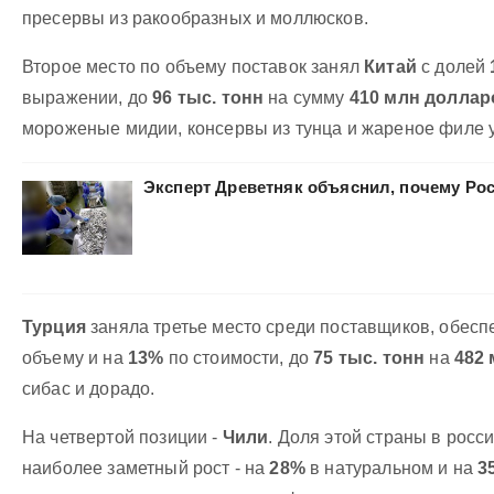
пресервы из ракообразных и моллюсков.
Второе место по объему поставок занял
Китай
с долей
выражении, до
96 тыс. тонн
на сумму
410 млн доллар
мороженые мидии, консервы из тунца и жареное филе у
Эксперт Древетняк объяснил, почему Рос
Турция
заняла третье место среди поставщиков, обес
объему и на
13%
по стоимости, до
75 тыс. тонн
на
482
сибас и дорадо.
На четвертой позиции -
Чили
. Доля этой страны в рос
наиболее заметный рост - на
28%
в натуральном и на
3