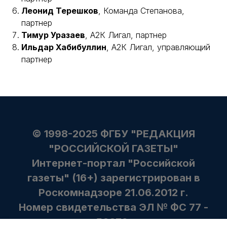
Леонид Терешков
, Команда Степанова,
партнер
Тимур Уразаев
, А2К Лигал, партнер
Ильдар Хабибуллин
, А2К Лигал, управляющий
партнер
© 1998-2025 ФГБУ "РЕДАКЦИЯ
"РОССИЙСКОЙ ГАЗЕТЫ"
Интернет-портал "Российской
газеты" (16+) зарегистрирован в
Роскомнадзоре 21.06.2012 г.
Номер свидетельства ЭЛ № ФС 77 -
50379.