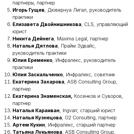
партнеры, партнер
Игорь Гущев
, Дювернуа Лигал, руководитель
практики
Елизавета Двойнишникова
, CLS, управляющий
юрист
Никита Дейнега
, Maxima Legal, партнер
Наталья Дятлова
, Прайм Эдвайс,
руководитель практики
Юлия Еременко
, Инфралекс, руководитель
практики
Юлия Заскальченко
, Инфралекс, советник
Екатерина Захарова
, ASB Consulting Group,
партнер
Екатерина Знаменская,
Косенков и Суворов,
партнер
Наталья Караиван
, Ingvarr, старший юрист
Наталья Кузнецова
, O2 Consulting, партнер
Артем Кукин
, Инфралекс, старший партнер
Татьяна Лукьянова
, ASB Consulting Group,