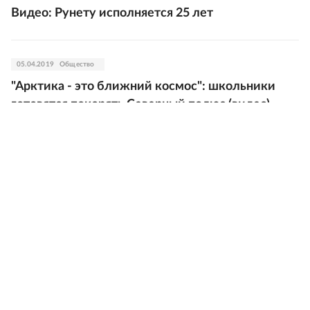
Видео: Рунету исполняется 25 лет
05.04.2019
Общество
"Арктика - это ближний космос": школьники
готовятся покорять Северный полюс (видео)
01.04.2019
В мире
ЦИК Украины: Состоится второй тур выборов
09.03.2019
Общество
"Мне повезло вовремя родиться": Юрий Гагарин
и его малая родина (видео)