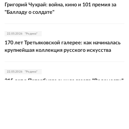
Григорий Чухрай: война, кино и 101 премия за
"Балладу о солдате"
22.05.2026
"Родина"
170 лет Третьяковской галерее: как начиналась
крупнейшая коллекция русского искусства
22.05.2026
"Родина"
315 лет в Петербурге вышла газета "Ведомости",
которую лично редактировал Петр I
21.05.2026
"Родина"
295 лет назад зародился Тихоокеанский флот
России