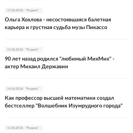
17.06.2026
"Родина"
Ольга Хохлова - несостоявшаяся балетная
карьера и грустная судьба музы Пикассо
15.06.2026
"Родина"
90 лет назад родился "любимый МихМих" -
актер Михаил Державин
14.06.2026
"Родина"
Как профессор высшей математики создал
бестселлер "Волшебник Изумрудного города"
11.06.2026
"Родина"