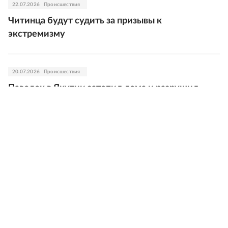
22.07.2026
Происшествия
Читинца будут судить за призывы к
экстремизму
20.07.2026
Происшествия
Паводок в Якутии затопил дома и разрушил
мосты
20.07.2026
Происшествия
Бастрыкин затребовал доклад по делу о
нерасселении аварийного дома в Якутске
20.07.2026
Происшествия
Жителя Приамурья обвинили в незаконной