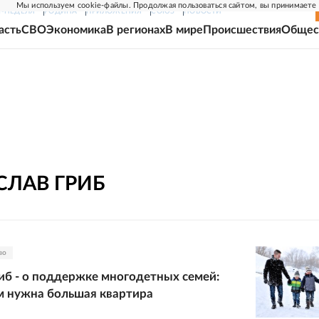
Мы используем cookie-файлы. Продолжая пользоваться сайтом, вы принимаете
Г-НЕДЕЛЯ
РОДИНА
ПРИЛОЖЕНИЯ
СОЮЗ
НОВОСТИ
асть
СВО
Экономика
В регионах
В мире
Происшествия
Общес
СЛАВ
ГРИБ
во
иб - о поддержке многодетных семей:
 нужна большая квартира