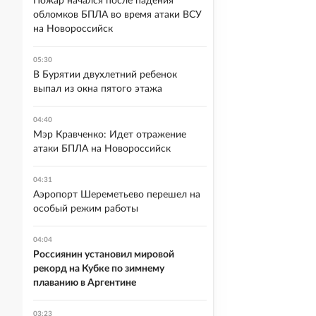
Пожар начался после падения
обломков БПЛА во время атаки ВСУ
на Новороссийск
05:30
В Бурятии двухлетний ребенок
выпал из окна пятого этажа
04:40
Мэр Кравченко: Идет отражение
атаки БПЛА на Новороссийск
04:31
Аэропорт Шереметьево перешел на
особый режим работы
04:04
Россиянин установил мировой
рекорд на Кубке по зимнему
плаванию в Аргентине
03:23