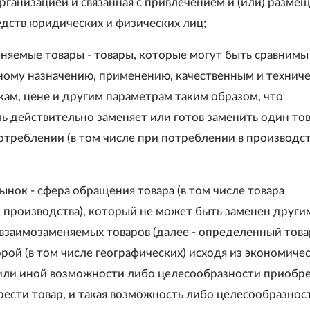
рганизацией и связанная с привлечением и (или) разме
дств юридических и физических лиц;
еняемые товары - товары, которые могут быть сравнимы
ому назначению, применению, качественным и технич
кам, цене и другим параметрам таким образом, что
ь действительно заменяет или готов заменить один то
отреблении (в том числе при потреблении в производс
ынок - сфера обращения товара (в том числе товара
 производства), который не может быть заменен други
взаимозаменяемых товаров (далее - определенный товар
рой (в том числе географических) исходя из экономиче
или иной возможности либо целесообразности приобр
ести товар, и такая возможность либо целесообразнос