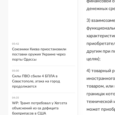
финансовой о
денежных сре
3) взаимозам
функциональн
характеристи
приобретател
05:42
Союзники Киева приостановили
другим при п
поставки оружия Украине через
целях);
порты Одессы
4) товарный р
05:00
Силы ПВО сбили 4 БПЛА в
иностранного
Севастополе, атака на город
товаром, или 
продолжается
границах кото
04:35
технической 
WP: Трамп потребовал у Хегсета
объяснений из-за дефицита
может приобр
боеприпасов в США