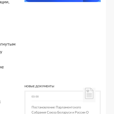
ации,
игнутым
у
ие
НОВЫЕ ДОКУМЕНТЫ
03:00
х
Постановление Парламентского
Собрания Союза Беларуси и России О