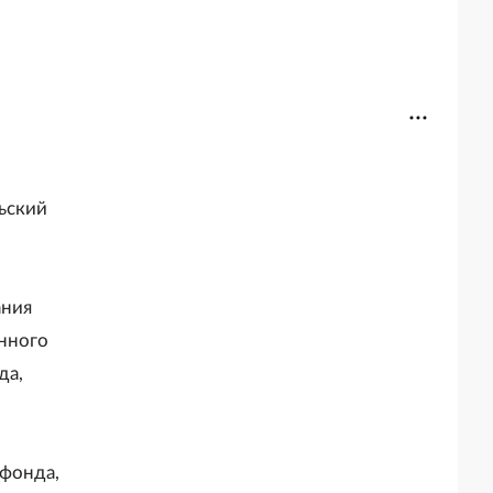
ьский
ания
нного
да,
фонда,