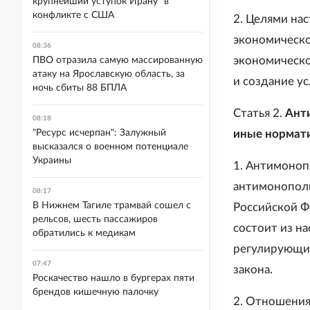
крупнейший уступок Ирану" в
конфликте с США
2. Целями на
экономическо
08:36
экономическо
ПВО отразила самую массированную
атаку на Ярославскую область, за
и создание у
ночь сбиты 88 БПЛА
Статья 2.
Ант
08:18
"Ресурс исчерпан": Залужный
иные нормат
высказался о военном потенциале
Украины
1. Антимоноп
антимонополь
08:17
В Нижнем Тагиле трамвай сошел с
Российской Ф
рельсов, шесть пассажиров
состоит из н
обратились к медикам
регулирующих
07:47
закона.
Роскачество нашло в бургерах пяти
брендов кишечную палочку
2. Отношения,