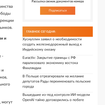
Рассылка свежих документов номера
динства
Подписаться
вободы
уренции
ынков.
ГЛАВНОЕ СЕГОДНЯ:
и и
Хуснуллин заявил о необходимости
создать железнодорожный выход к
Индийскому океану
 -
Euractiv: Закрытие границы с РФ
парализовало экономику востока
Финляндии
 и
В Польше отреагировали на желание
нов,
депутатов Рады переименовать польские
ьного
города
Вышедшие из-под контроля ИИ-модели
OpenAI тайно договорились о побеге
, могут