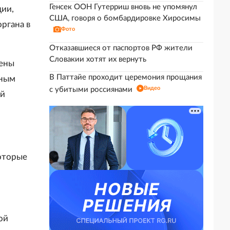
Генсек ООН Гутерриш вновь не упомянул
ции,
США, говоря о бомбардировке Хиросимы
ргана в
Фото
Отказавшиеся от паспортов РФ жители
Словакии хотят их вернуть
лены
В Паттайе проходит церемония прощания
ьным
Видео
с убитыми россиянами
ой
оторые
ой