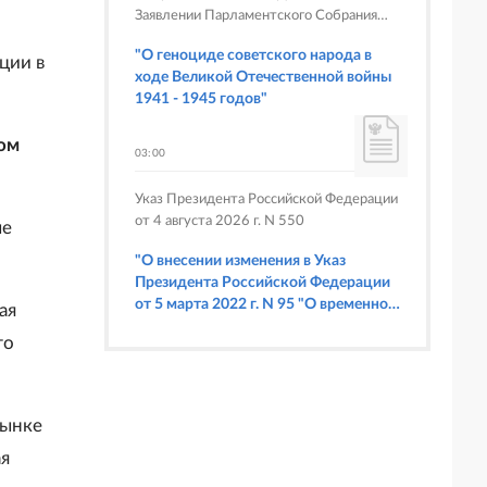
Заявлении Парламентского Собрания
Союза Беларуси и России
"О геноциде советского народа в
ции в
ходе Великой Отечественной войны
1941 - 1945 годов"
ом
03:00
Указ Президента Российской Федерации
от 4 августа 2026 г. N 550
ые
"О внесении изменения в Указ
Президента Российской Федерации
от 5 марта 2022 г. N 95 "О временном
ая
порядке исполнения обязательств
го
перед некоторыми иностранными
кредиторами"
рынке
ая