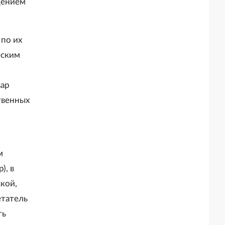
щением
 по их
еским
вар
твенных
м
), в
ской,
етатель
ть