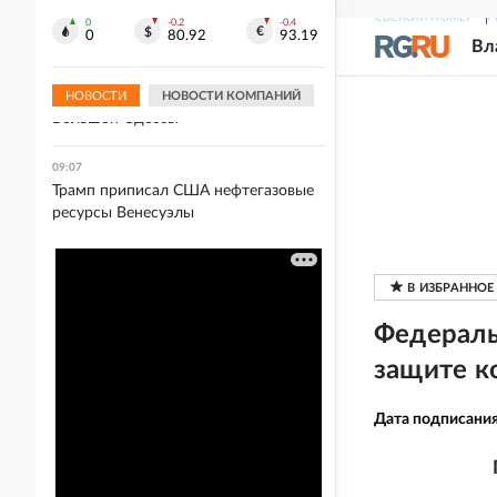
ВСУ
СВЕЖИЙ НОМЕР
Р
0
-0.2
-0.4
0
80.92
93.19
Вл
09:10
Армия РФ парализовала "южные
ворота" Украины ударами по портам
НОВОСТИ
НОВОСТИ КОМПАНИЙ
Большой Одессы
09:07
Трамп приписал США нефтегазовые
ресурсы Венесуэлы
Федераль
защите к
Дата подписани