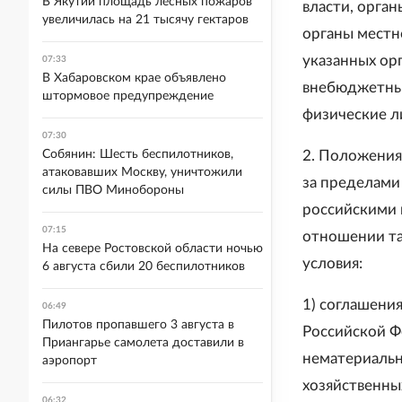
В Якутии площадь лесных пожаров
власти, орга
увеличилась на 21 тысячу гектаров
органы местн
указанных ор
07:33
В Хабаровском крае объявлено
внебюджетные
штормовое предупреждение
физические л
07:30
Собянин: Шесть беспилотников,
2. Положения
атаковавших Москву, уничтожили
за пределами
силы ПВО Минобороны
российскими 
07:15
отношении та
На севере Ростовской области ночью
условия:
6 августа сбили 20 беспилотников
1) соглашени
06:49
Пилотов пропавшего 3 августа в
Российской Ф
Приангарье самолета доставили в
нематериальн
аэропорт
хозяйственны
06:32