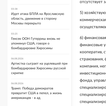
отсутствует з
03:38
5) хозяйству
Идет атака БПЛА на Ярославскую
область, движение в сторону
коммерческая
Москвы перекрыто
осуществляющ
03:25
6) финансова
Генсек ООН Гутерриш вновь не
упомянул США, говоря о
финансовые у
бомбардировке Хиросимы
кооператив, 
страхования,
06.08.2026
Артистка сыграет на уцелевшей при
компания, не
бомбардировке Хиросимы русской
инвестиционн
скрипке
фонда, управ
06.08.2026
специализиро
Трамп: Победа демократов
превратит США в пепел, а жизнь
специализиро
американцев - в ад
специализиро