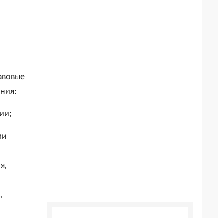
авовые
ния:
ии;
ми
я,
,