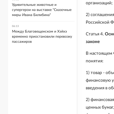
организаций;
Удивительные животные и
супергерои на выставке "Сказочные
2) соглашени
миры Ивана Билибина"
Российской Ф
06:13
Между Благовещенском и Хэйхэ
Статья 4.
Осн
временно приостановили перевозку
законе
пассажиров
В настоящем 
понятия:
1) товар - об
финансовую у
введения в об
2) финансовая
ценных бумаг,