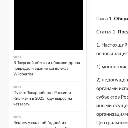
Глава 1.
Общи
Статья 1.
Пре
1. Настоящий
основы защит
08:48
В Тверской области обломки дрона
1) монополис
повредили здание комплекса
Wildberries
2) недопущен
08:45
органами исп
Путин: Товарооборот России и
субъектов Ро
Киргизии в 2025 году вырос на
четверть
иными осущес
организациям
08:40
Центральным 
Reuters узнало об "одной из