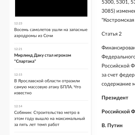
5300, 5301, 53
3085) изменен
"Костромская 
12:23
Восемь самолетов ушли на запасные
Статья 2
аэродромы из Сочи
Финансирован
12:21
Мирлинд Даку стал игроком
Федерального
"Спартака"
Российской Ф
за счет феде
12:15
В Ярославской области отразили
содержание м
самую массовую атаку БПЛА. Что
известно
Президент
12:14
Российской 
Собянин: Строительство метро в
этом году вышло на максимальный
за пять лет темп работ
В. Путин