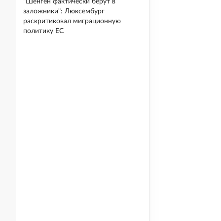
"Шенген фактически берут в
заложники": Люксембург
раскритиковал миграционную
политику ЕС