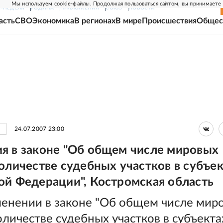
Мы используем cookie-файлы. Продолжая пользоваться сайтом, вы принимаете
Г-НЕДЕЛЯ
РОДИНА
ПРИЛОЖЕНИЯ
СОЮЗ
НОВОСТИ
асть
СВО
Экономика
В регионах
В мире
Происшествия
Общес
24.07.2007 23:00
я в законе "Об общем числе мировых
количестве судебных участков в субъе
ой Федерации", Костромская область
менении в законе "Об общем числе мир
оличестве судебных участков в субъекта