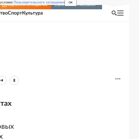
 условия
Пользовательского соглашения
OK
Войти
ПОДПИСКА
НА ИЗДАНИЕ
ВКЛЮЧИТЬ РАССЫЛКУ
тво
Спорт
Культура
ктах
овых
х