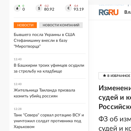
ВС РФ поразили работающие на ВСУ
СВЕЖИЙ НОМЕР
Р
0
-0.2
-0.4
0
80.92
93.19
объекты инфраструктуры и
Вл
логистические центры
НОВОСТИ
НОВОСТИ КОМПАНИЙ
12:41
Бывшего посла Украины в США
Стефанишину внесли в базу
"Миротворца"
12:40
В Башкирии троих уфимцев осудили
за стрельбу на кладбище
12:40
Изменени
Жительница Таиланда призвала
казнить убийц россиян
судей и 
Российск
12:28
Танк "Севера" сорвал ротацию ВСУ и
ФЗ об из
уничтожил солдат противника под
Харьковом
судей и к