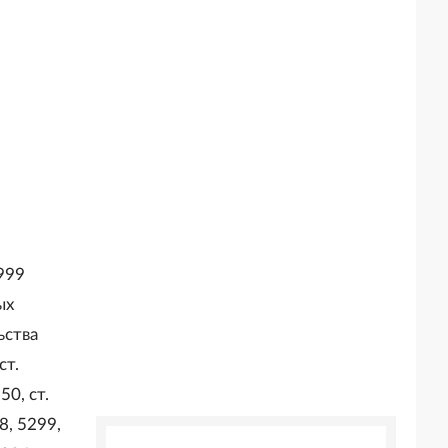
999
ых
ьства
ст.
50, ст.
8, 5299,