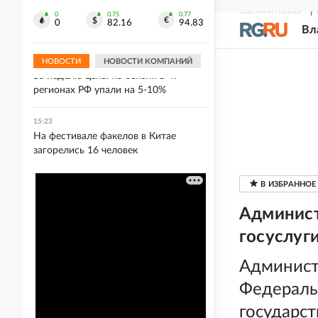
В Калмыкии колесо грузовика
СВЕЖИЙ НОМЕР
Р
отлетело в легковушку, один человек
0
0.75
0.77
0
82.16
94.83
Вл
погиб
НОВОСТИ
НОВОСТИ КОМПАНИЙ
15:47
За неделю цены на бензин в 49
регионах РФ упали на 5-10%
15:23
На фестивале факелов в Китае
загорелись 16 человек
Админист
госуслуг
Админист
Федераль
государст