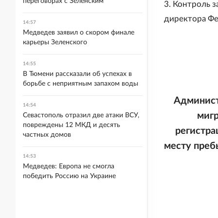
переговорах с Зеленским
3. Контроль 
директора Фе
14:57
Медведев заявил о скором финале
карьеры Зеленского
14:55
В Тюмени рассказали об успехах в
борьбе с неприятным запахом воды
Админист
14:54
мигр
Севастополь отразил две атаки ВСУ,
повреждены 12 МКД и десять
регистра
частных домов
месту преб
14:53
Медведев: Европа не смогла
победить Россию на Украине