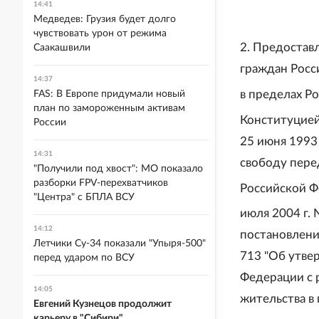
14:41
Медведев: Грузия будет долго
чувствовать урон от режима
2. Предостав
Саакашвили
граждан Росс
14:37
в пределах Р
FAS: В Европе придумали новый
план по замороженным активам
Конституцией
России
25 июня 1993
14:31
свободу пере
"Получили под хвост": МО показало
разборки FPV-перехватчиков
Российской Ф
"Центра" с БПЛА ВСУ
июля 2004 г.
14:12
постановлени
Летчики Су-34 показали "Упыря-500"
713 "Об утве
перед ударом по ВСУ
Федерации с 
14:05
жительства в
Евгений Кузнецов продолжит
карьеру в "Сибири"