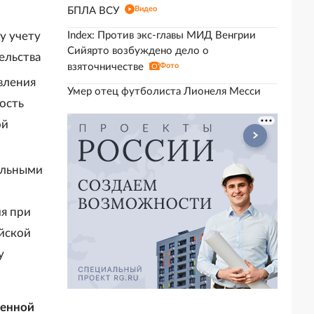
Видео
БПЛА ВСУ
у учету
Index: Против экс-главы МИД Венгрии
Сийярто возбуждено дело о
ельства
взяточничестве
Фото
вления
Умер отец футболиста Лионеля Месси
ость
ой
альными
я при
йской
у
венной