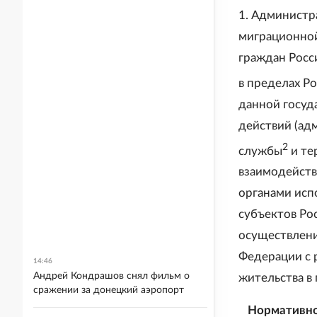
1. Администр
миграционной
граждан Росс
в пределах Р
данной госуд
действий (ад
2
службы
и те
взаимодейств
органами исп
субъектов Ро
осуществлени
Федерации с 
14:46
Андрей Кондрашов снял фильм о
жительства в
сражении за донецкий аэропорт
Нормативно