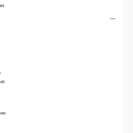
ми
в
ые
ыми