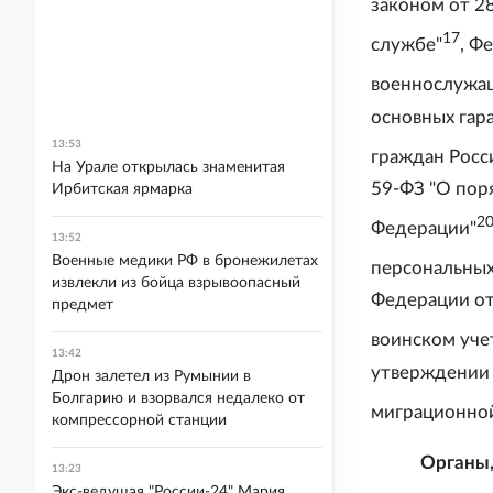
законом от 28
17
службе"
, Ф
военнослужа
основных гар
13:53
граждан Росс
На Урале открылась знаменитая
59-ФЗ "О пор
Ирбитская ярмарка
2
Федерации"
13:52
Военные медики РФ в бронежилетах
персональных
извлекли из бойца взрывоопасный
Федерации от
предмет
воинском уче
13:42
утверждении 
Дрон залетел из Румынии в
Болгарию и взорвался недалеко от
миграционно
компрессорной станции
Органы,
13:23
Экс-ведущая "России-24" Мария