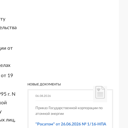
ету
ельства
ции от
делах
 от 19
НОВЫЕ ДОКУМЕНТЫ
95 г. N
06.08.2026
кой
Приказ Государственной корпорации по
у
атомной энергии
ых лиц,
"Росатом" от 26.06.2026 № 1/16-НПА