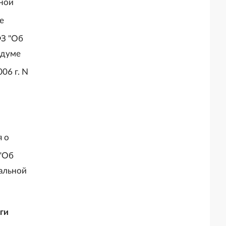
нной
е
ФЗ "Об
ндуме
06 г. N
я о
 "Об
альной
ги