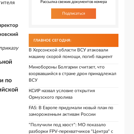
тителя
Рассылка свежих документов номера
Подписаться
иректор
новский
ГЛАВНОЕ СЕГОДНЯ:
приказу
В Херсонской области ВСУ атаковали
машину скорой помощи, погиб пациент
ьной
Минобороны Болгарии считает, что
взорвавшийся в стране дрон принадлежал
и по
ВСУ
ийской
КСИР назвал условие открытия
Ормузского пролива
FAS: В Европе придумали новый план по
замороженным активам России
"Получили под хвост": МО показало
разборки FPV-перехватчиков "Центра" с