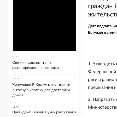
граждан Р
жительст
Дата подписани
Вступает в силу:
15:15
Овечкин заявил, что не
1. Утвердить
разговаривает с клюшками
Федеральной 
регистрацион
15:13
Хуснуллин: В Крыму могут ввести
пребывания и
льготную ипотеку для достройки
домов
2. Направить
Министерство
15:07
Президент Сербии Вучич рассказал о