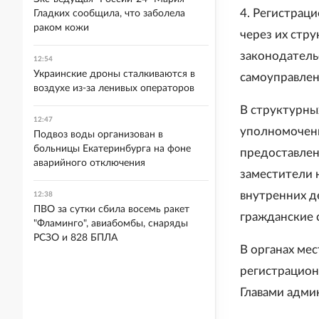
4. Регистрац
Гладких сообщила, что заболела
раком кожи
через их стру
законодатель
12:54
Украинские дроны сталкиваются в
самоуправлен
воздухе из-за ленивых операторов
В структурны
12:47
уполномочен
Подвоз воды организован в
больницы Екатеринбурга на фоне
предоставлен
аварийного отключения
заместители 
внутренних д
12:38
ПВО за сутки сбила восемь ракет
гражданские 
"Фламинго", авиабомбы, снаряды
РСЗО и 828 БПЛА
В органах ме
регистрацион
Главами адм