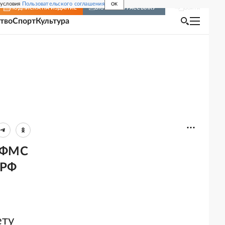
 условия
Пользовательского соглашения
OK
Войти
ПОДПИСКА
НА ИЗДАНИЕ
ВКЛЮЧИТЬ РАССЫЛКУ
тво
Спорт
Культура
я ФМС
 РФ
ету