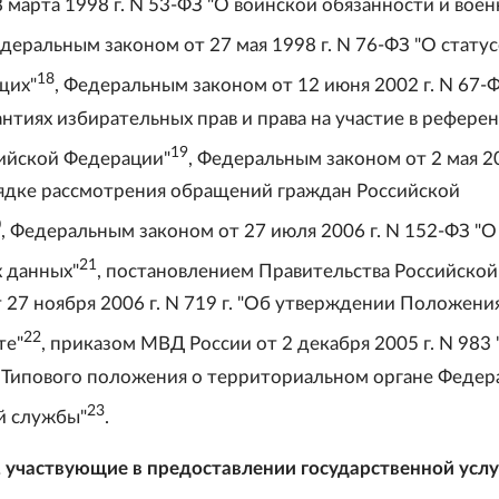
 марта 1998 г. N 53-ФЗ "О воинской обязанности и вое
едеральным законом от 27 мая 1998 г. N 76-ФЗ "О статус
18
щих"
, Федеральным законом от 12 июня 2002 г. N 67-
антиях избирательных прав и права на участие в рефере
19
ийской Федерации"
, Федеральным законом от 2 мая 20
ядке рассмотрения обращений граждан Российской
0
, Федеральным законом от 27 июля 2006 г. N 152-ФЗ "О
21
 данных"
, постановлением Правительства Российской
 27 ноября 2006 г. N 719 г. "Об утверждении Положени
22
те"
, приказом МВД России от 2 декабря 2005 г. N 983
Типового положения о территориальном органе Федер
23
й службы"
.
 участвующие в предоставлении государственной услу