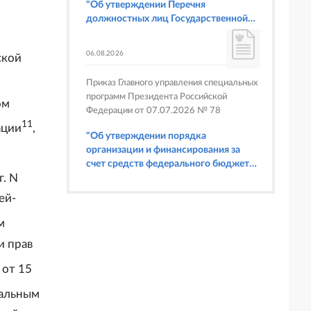
"Об утверждении Перечня
должностных лиц Государственной
корпорации по атомной энергии
"Росатом", имеющих право
06.08.2026
ской
составлять протоколы об
административных правонарушениях,
Приказ Главного управления специальных
предусмотренных статьями 6.3, 8.1,
программ Президента Российской
9.4, 9.5 и 9.5.1, частью 3 статьи 9.16,
ом
Федерации от 07.07.2026 № 78
статьей 14.44, частью 1 статьи 19.4,
11
ации
,
статьей 19.4.1, частями 6 и 15 статьи
"Об утверждении порядка
19.5, статьями 19.6 и 19.7, частью 1
организации и финансирования за
статьи 19.26, статьей 19.33, частями 1,
счет средств федерального бюджета
2, 2.1, 6 и 6.1 статьи 20.4 Кодекса
г. N
физкультурных мероприятий и
Российской Федерации об
спортивных мероприятий, в
ей-
административных правонарушениях
отношении которых Главное
(в части осуществления федерального
управление специальных программ
м
государственного строительного
Президента Российской Федерации
надзора при строительстве и
и прав
выступает организатором"
реконструкции объектов
 от 15
федеральных ядерных организаций)"
ральным