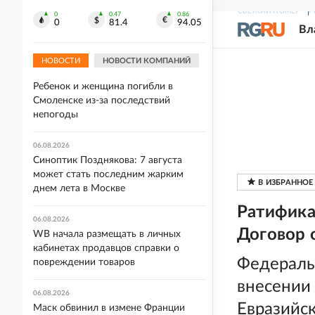
СВЕЖИЙ НОМЕР
Р
06.08.2026
0
0.47
0.86
0
81.4
94.05
Омбудсмен помогла онкобольной
Вл
женщине изменить меру пресечения
НОВОСТИ
НОВОСТИ КОМПАНИЙ
06.08.2026
Ребенок и женщина погибли в
Смоленске из-за последствий
непогоды
06.08.2026
Синоптик Позднякова: 7 августа
может стать последним жарким
днем лета в Москве
Ратифика
06.08.2026
Договор 
WB начала размещать в личных
кабинетах продавцов справки о
Федераль
повреждении товаров
внесении
06.08.2026
Евразийс
Маск обвинил в измене Франции