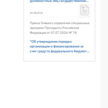
должностных лиц Государственной
корпорации по атомной энергии
"Росатом", имеющих право
06.08.2026
составлять протоколы об
административных правонарушениях,
Приказ Главного управления специальных
предусмотренных статьями 6.3, 8.1,
программ Президента Российской
9.4, 9.5 и 9.5.1, частью 3 статьи 9.16,
Федерации от 07.07.2026 № 78
статьей 14.44, частью 1 статьи 19.4,
статьей 19.4.1, частями 6 и 15 статьи
"Об утверждении порядка
19.5, статьями 19.6 и 19.7, частью 1
организации и финансирования за
статьи 19.26, статьей 19.33, частями 1,
счет средств федерального бюджета
2, 2.1, 6 и 6.1 статьи 20.4 Кодекса
физкультурных мероприятий и
Российской Федерации об
спортивных мероприятий, в
административных правонарушениях
отношении которых Главное
(в части осуществления федерального
управление специальных программ
государственного строительного
Президента Российской Федерации
надзора при строительстве и
выступает организатором"
реконструкции объектов
федеральных ядерных организаций)"