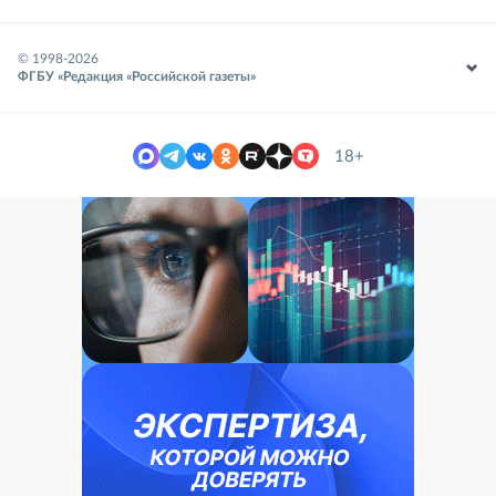
© 1998-
2026
ФГБУ «Редакция «Российской газеты»
18+