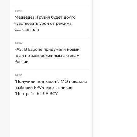
14:41
Медведев: Грузия будет долго
чувствовать урон от режима
Саакашвили
14:37
FAS: В Европе придумали новый
план по замороженным активам
России
14:31
"Получили под хвост": МО показало
разборки FPV-перехватчиков
"Центра" с БПЛА ВСУ