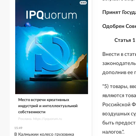
Принят Госуд
Одобрен Сове
Статья 1
Внести в ста
законодательс
дополнив ее 
"5) товары, 
являются тов
Место встречи креативных
Российской Ф
индустрий и интеллектуальной
собственности
воздушных су
Реклама. https://ipquorum.ru
быть предост
15:49
налогов.".
В Калмыкии колесо грузовика