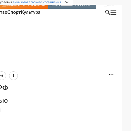
 условия
Пользовательского соглашения
OK
Войти
ПОДПИСКА
НА ИЗДАНИЕ
ВКЛЮЧИТЬ РАССЫЛКУ
тво
Спорт
Культура
 РФ
тью
и