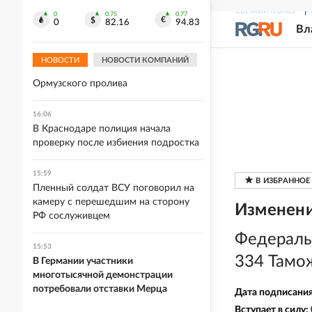
Германию компания теряет суда под
СВЕЖИЙ НОМЕР
Р
0
0.75
0.77
0
82.16
94.83
Одессой
Вл
16:19
НОВОСТИ
НОВОСТИ КОМПАНИЙ
КСИР назвал условие открытия
Ормузского пролива
16:06
В Краснодаре полиция начала
проверку после избиения подростка
15:59
Пленный солдат ВСУ поговорил на
камеру с перешедшим на сторону
Изменени
РФ сослуживцем
Федераль
15:53
334 Тамо
В Германии участники
многотысячной демонстрации
потребовали отставки Мерца
Дата подписани
Вступает в силу: