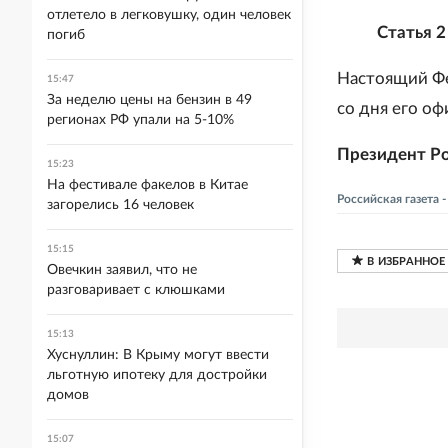
отлетело в легковушку, один человек
Статья 2
погиб
Настоящий Фе
15:47
За неделю цены на бензин в 49
со дня его о
регионах РФ упали на 5-10%
Президент Р
15:23
На фестивале факелов в Китае
Российская газета
загорелись 16 человек
15:15
Овечкин заявил, что не
разговаривает с клюшками
15:13
Хуснуллин: В Крыму могут ввести
льготную ипотеку для достройки
домов
15:07