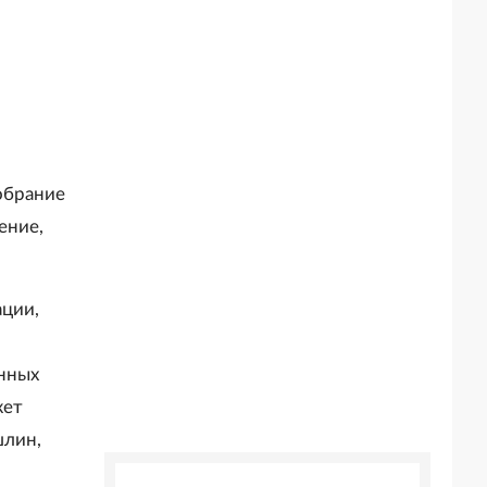
обрание
ение,
ации,
нных
жет
шлин,