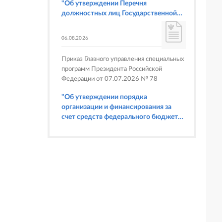
"Об утверждении Перечня
должностных лиц Государственной
корпорации по атомной энергии
"Росатом", имеющих право
06.08.2026
составлять протоколы об
административных правонарушениях,
Приказ Главного управления специальных
предусмотренных статьями 6.3, 8.1,
программ Президента Российской
9.4, 9.5 и 9.5.1, частью 3 статьи 9.16,
Федерации от 07.07.2026 № 78
статьей 14.44, частью 1 статьи 19.4,
статьей 19.4.1, частями 6 и 15 статьи
"Об утверждении порядка
19.5, статьями 19.6 и 19.7, частью 1
организации и финансирования за
статьи 19.26, статьей 19.33, частями 1,
счет средств федерального бюджета
2, 2.1, 6 и 6.1 статьи 20.4 Кодекса
физкультурных мероприятий и
Российской Федерации об
спортивных мероприятий, в
административных правонарушениях
отношении которых Главное
(в части осуществления федерального
управление специальных программ
государственного строительного
Президента Российской Федерации
надзора при строительстве и
выступает организатором"
реконструкции объектов
федеральных ядерных организаций)"