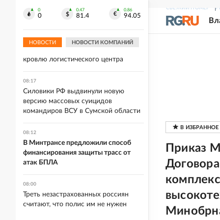
мороженого до максимума с
СВЕЖИЙ НОМЕР
Р
0
0.47
0.86
0
81.4
94.05
сентября
Вл
08:23
НОВОСТИ
НОВОСТИ КОМПАНИЙ
В Екатеринбурге три БПЛА упали на
кровлю логистического центра
08:17
Силовики РФ выдвинули новую
версию массовых суицидов
командиров ВСУ в Сумской области
08:12
В Минтрансе предложили способ
Приказ М
финансирования защиты трасс от
Договора
атак БПЛА
комплекс
08:00
высокоте
Треть незастрахованных россиян
считают, что полис им не нужен
Минобрна