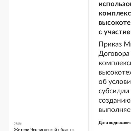
использо
комплекс
высокоте
с участи
Приказ М
Договора
комплекс
высокоте
об услови
субсидии
созданию
выполняем
Дата подписани
07:56
Жители Черниговской области