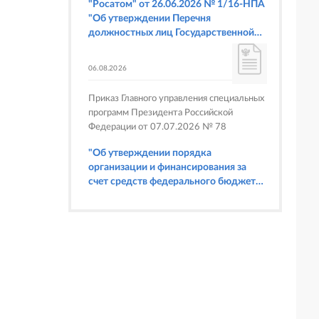
"Росатом" от 26.06.2026 № 1/16-НПА
"Об утверждении Перечня
должностных лиц Государственной
корпорации по атомной энергии
"Росатом", имеющих право
06.08.2026
составлять протоколы об
административных правонарушениях,
Приказ Главного управления специальных
предусмотренных статьями 6.3, 8.1,
программ Президента Российской
9.4, 9.5 и 9.5.1, частью 3 статьи 9.16,
Федерации от 07.07.2026 № 78
статьей 14.44, частью 1 статьи 19.4,
статьей 19.4.1, частями 6 и 15 статьи
"Об утверждении порядка
19.5, статьями 19.6 и 19.7, частью 1
организации и финансирования за
статьи 19.26, статьей 19.33, частями 1,
счет средств федерального бюджета
2, 2.1, 6 и 6.1 статьи 20.4 Кодекса
физкультурных мероприятий и
Российской Федерации об
спортивных мероприятий, в
административных правонарушениях
отношении которых Главное
(в части осуществления федерального
управление специальных программ
государственного строительного
Президента Российской Федерации
надзора при строительстве и
выступает организатором"
реконструкции объектов
федеральных ядерных организаций)"