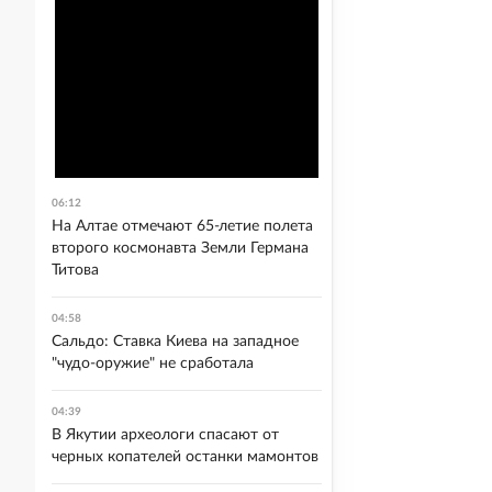
06:12
На Алтае отмечают 65-летие полета
второго космонавта Земли Германа
Титова
04:58
Сальдо: Ставка Киева на западное
"чудо-оружие" не сработала
04:39
В Якутии археологи спасают от
черных копателей останки мамонтов