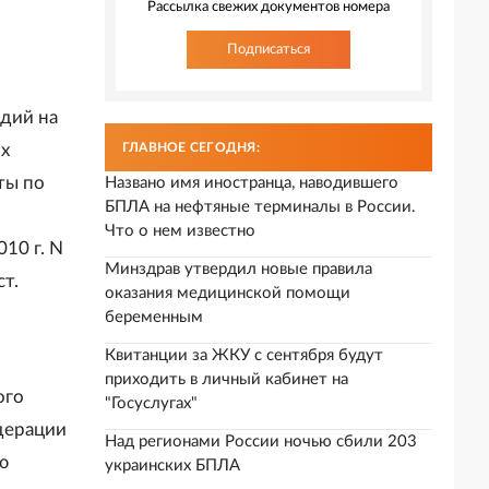
Рассылка свежих документов номера
Подписаться
идий на
х
ГЛАВНОЕ СЕГОДНЯ:
ты по
Названо имя иностранца, наводившего
БПЛА на нефтяные терминалы в России.
Что о нем известно
10 г. N
Минздрав утвердил новые правила
ст.
оказания медицинской помощи
беременным
Квитанции за ЖКУ с сентября будут
приходить в личный кабинет на
ого
"Госуслугах"
дерации
Над регионами России ночью сбили 203
ю
украинских БПЛА