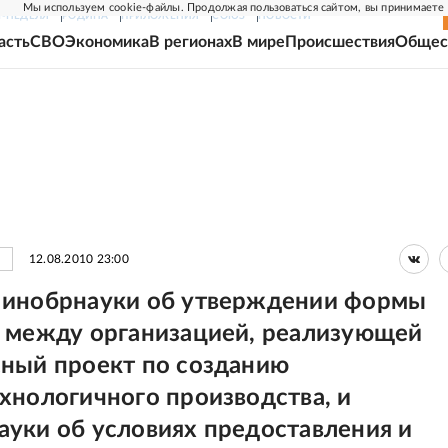
Мы используем cookie-файлы. Продолжая пользоваться сайтом, вы принимаете
Г-НЕДЕЛЯ
РОДИНА
ПРИЛОЖЕНИЯ
СОЮЗ
НОВОСТИ
асть
СВО
Экономика
В регионах
В мире
Происшествия
Общес
12.08.2010 23:00
инобрнауки об утверждении формы
 между организацией, реализующей
ный проект по созданию
хнологичного производства, и
уки об условиях предоставления и