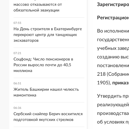
Зарегистриро
массово отказываются от
обязательной эвакуации
Регистрацио
07:55
На День строителя в Екатеринбурге
Во исполнени
перекроют центр для танцующих
государствен
экскаваторов
учебных заве
07:21
созданию выс
Соцфонд: Число пенсионеров в
России выросло почти до 40,5
постановлени
миллиона
218 (Собрание
1905),
приказ
06:51
Житель Башкирии нашел челюсть
мамонтенка
Утвердить пр
реализующей 
06:36
производства
Сербский снайпер Берич восхитился
подготовкой якутских стрелков
об условиях 