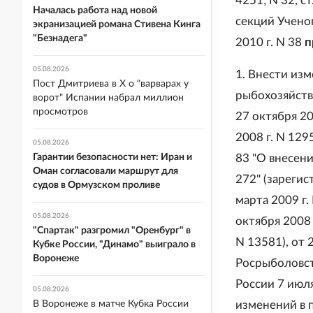
4251; N 32, с
Началась работа над новой
секций Ученог
экранизацией романа Стивена Кинга
"Безнадега"
2010 г. N 38
п
05.08.2026
1. Внести из
Пост Дмитриева в X о "варварах у
рыбохозяйств
ворот" Испании набрал миллион
просмотров
27 октября 20
2008 г. N 129
05.08.2026
Гарантии безопасности нет: Иран и
83 "О внесени
Оман согласовали маршрут для
272" (зарегис
судов в Ормузском проливе
марта 2009 г.
05.08.2026
октября 2008 
"Спартак" разгромил "Оренбург" в
N 13581), от 
Кубке России, "Динамо" выиграло в
Воронеже
Росрыболовств
России 7 июля
05.08.2026
В Воронеже в матче Кубка России
изменений в п