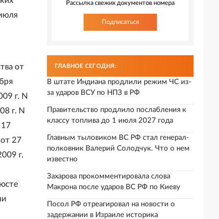
ских
Рассылка свежих документов номера
 июля
Подписаться
тва от
ГЛАВНОЕ СЕГОДНЯ:
абря
В штате Индиана продлили режим ЧС из-
за ударов ВСУ по НПЗ в РФ
09 г. N
Правительство продлило послабления к
08 г. N
классу топлива до 1 июля 2027 года
 17
Главным тыловиком ВС РФ стал генерал-
 от 27
полковник Валерий Солодчук. Что о нем
009 г.
известно
Захарова прокомментировала слова
нюсте
Макрона после ударов ВС РФ по Киеву
ии
Посол РФ отреагировал на новости о
задержании в Израиле историка