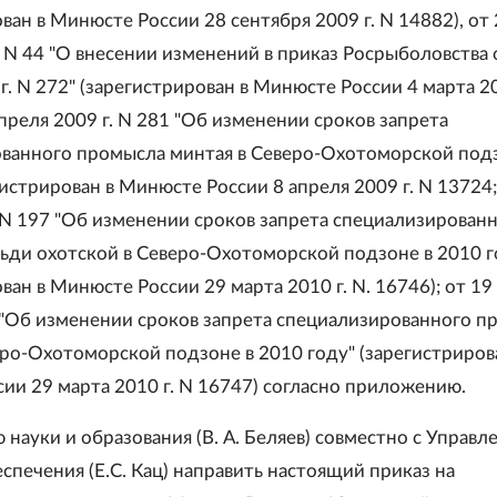
ван в Минюсте России 28 сентября 2009 г. N 14882), от
. N 44 "О внесении изменений в приказ Росрыболовства 
г. N 272" (зарегистрирован в Минюсте России 4 марта 20
апреля 2009 г. N 281 "Об изменении сроков запрета
ванного промысла минтая в Северо-Охотоморской подз
егистрирован в Минюсте России 8 апреля 2009 г. N 13724;
. N 197 "Об изменении сроков запрета специализирован
ьди охотской в Северо-Охотоморской подзоне в 2010 г
ван в Минюсте России 29 марта 2010 г. N. 16746); от 19
6 "Об изменении сроков запрета специализированного п
еро-Охотоморской подзоне в 2010 году" (зарегистриров
ии 29 марта 2010 г. N 16747) согласно приложению.
 науки и образования (В. А. Беляев) совместно с Управ
спечения (Е.С. Кац) направить настоящий приказ на