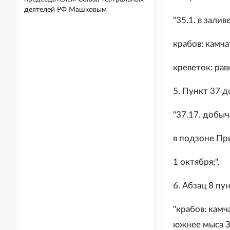
деятелей РФ Машковым
"35.1. в зали
крабов: камча
креветок: рав
5. Пункт 37 
"37.17. добыч
в подзоне При
1 октября;".
6. Абзац 8 п
"крабов: камч
южнее мыса Зол