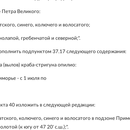
ве Петра Великого:
тского, синего, колючего и волосатого;
нолапой, гребенчатой и северной;".
дополнить подпунктом 37.17 следующего содержания:
а (вылов) краба-стригуна опилио:
морье - с 1 июля по
ункта 40 изложить в следующей редакции:
атского, колючего, синего и волосатого в подзоне При
отой (к югу от 47 20' с.ш.);".