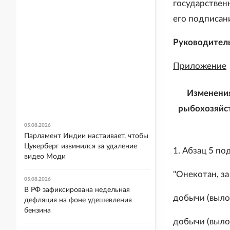
государствен
его подписан
Руководитель
Приложение
Изменения
рыбохозяйс
05.08.2026
Парламент Индии настаивает, чтобы
Цукерберг извинился за удаление
1. Абзац 5 по
видео Моди
"Онекотан, з
05.08.2026
В РФ зафиксирована недельная
добычи (выло
дефляция на фоне удешевления
бензина
добычи (выло