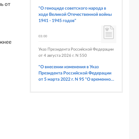
Союза Беларуси и России
ь от
"О геноциде советского народа в
ходе Великой Отечественной войны
1941 - 1945 годов"
03:00
южнее
Указ Президента Российской Федерации
от 4 августа 2026 г. N 550
"О внесении изменения в Указ
Президента Российской Федерации
от 5 марта 2022 г. N 95 "О временном
порядке исполнения обязательств
перед некоторыми иностранными
кредиторами"