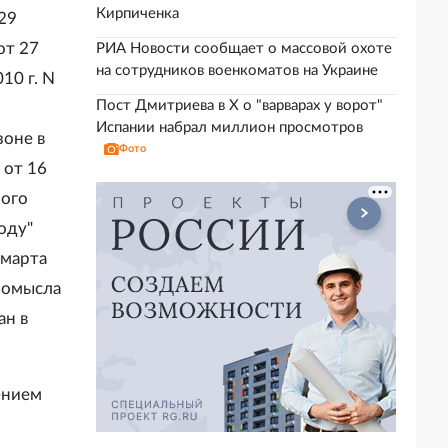
Кирпиченка
 29
от 27
РИА Новости сообщает о массовой охоте
на сотрудников военкоматов на Украине
10 г. N
Пост Дмитриева в X о "варварах у ворот"
Испании набрал миллион просмотров
оне в
Фото
 от 16
ного
оду"
 марта
ромысла
ан в
лением