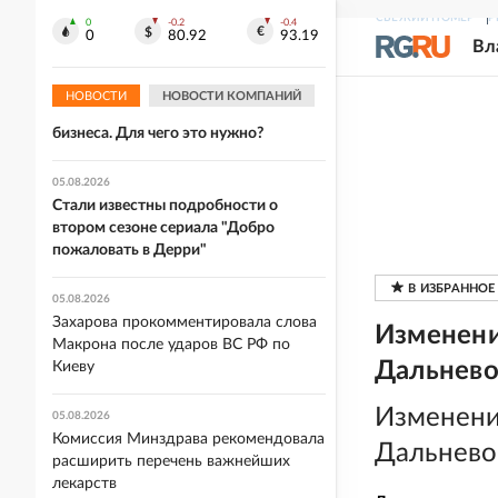
Британии
СВЕЖИЙ НОМЕР
Р
0
-0.2
-0.4
0
80.92
93.19
Вл
05.08.2026
В России вводят обязательную
НОВОСТИ
НОВОСТИ КОМПАНИЙ
регистрацию SIM-боксов для
бизнеса. Для чего это нужно?
05.08.2026
Стали известны подробности о
втором сезоне сериала "Добро
пожаловать в Дерри"
05.08.2026
Захарова прокомментировала слова
Изменени
Макрона после ударов ВС РФ по
Дальнево
Киеву
Изменени
05.08.2026
Комиссия Минздрава рекомендовала
Дальнево
расширить перечень важнейших
лекарств