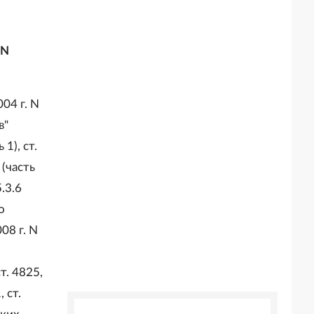
 N
04 г. N
в"
1), ст.
 (часть
5.3.6
о
08 г. N
т. 4825,
, ст.