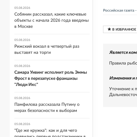
05.08.2026
Российская газета
Собянин рассказал, какие ключевые
объекты с начала 2026 года введены
в Москве
05.08.2026
Рижский вокзал в четвертый раз
выставят на торги
Является ком
Правила рыбо
05.08.2026
Самара Уивинг исполнит роль Эммы
Изменения и 
Фрост в перезапуске франшизы
"Люди Икс"
Уточнение к 
Дальневосточ
05.08.2026
Памфилова рассказала Путину о
мерах безопасности к выборам
05.08.2026
"Где же кружка": как и для чего
появились первые подстаканники в