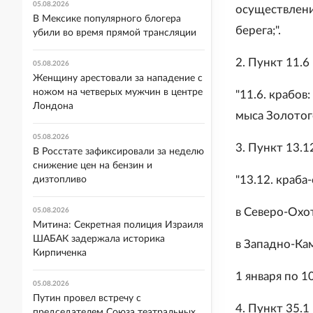
05.08.2026
осуществлени
В Мексике популярного блогера
берега;".
убили во время прямой трансляции
2. Пункт 11.
05.08.2026
Женщину арестовали за нападение с
ножом на четверых мужчин в центре
"11.6. крабов
Лондона
мыса Золотого 
05.08.2026
3. Пункт 13.
В Росстате зафиксировали за неделю
снижение цен на бензин и
"13.12. краба
дизтопливо
в Северо-Охот
05.08.2026
Митина: Секретная полиция Израиля
ШАБАК задержала историка
в Западно-Кам
Кирпиченка
1 января по 1
05.08.2026
Путин провел встречу с
4. Пункт 35.
председателем Союза театральных