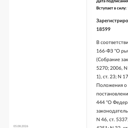
Дата подписани
Вступает в силу:
Зарегистриро
18599
В соответстви
166-ФЗ "О ры
(Собрание зак
5270; 2006, N 
1), ст. 23; N 1
Положения о 
постановлени
444 "О Федер
законодательс
N 46, ст. 5337;
05.08.2026