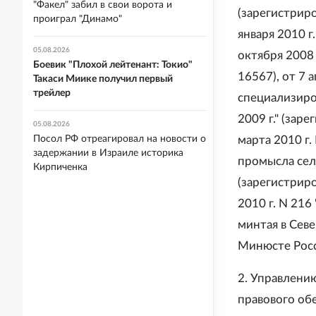
"Факел" забил в свои ворота и
(зарегистриро
проиграл "Динамо"
января 2010 г
05.08.2026
октября 2008 
Боевик "Плохой лейтенант: Токио"
16567), от 7 
Такаси Миике получил первый
трейлер
специализиро
2009 г." (зар
05.08.2026
Посол РФ отреагировал на новости о
марта 2010 г
задержании в Израиле историка
промысла сел
Кирпиченка
(зарегистриро
2010 г. N 21
минтая в Сев
Минюсте Росс
2. Управлению
правового обе