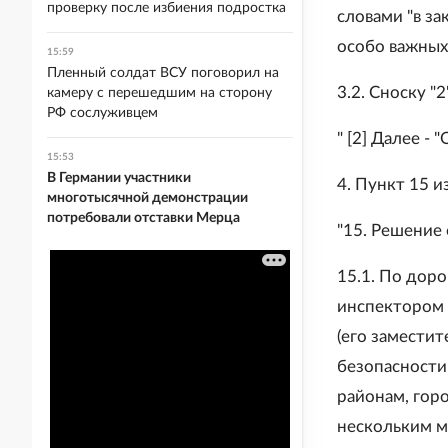
проверку после избиения подростка
словами "в з
особо важных
15:59
Пленный солдат ВСУ поговорил на
3.2. Сноску "
камеру с перешедшим на сторону
РФ сослуживцем
" [2] Далее - 
15:53
В Германии участники
4. Пункт 15 
многотысячной демонстрации
потребовали отставки Мерца
"15. Решение
15.1. По дор
инспектором 
(его замести
безопасности
районам, гор
нескольким 