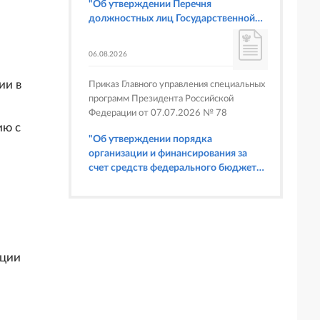
"Об утверждении Перечня
должностных лиц Государственной
корпорации по атомной энергии
"Росатом", имеющих право
06.08.2026
составлять протоколы об
административных правонарушениях,
ии в
Приказ Главного управления специальных
предусмотренных статьями 6.3, 8.1,
программ Президента Российской
9.4, 9.5 и 9.5.1, частью 3 статьи 9.16,
Федерации от 07.07.2026 № 78
статьей 14.44, частью 1 статьи 19.4,
ию с
статьей 19.4.1, частями 6 и 15 статьи
"Об утверждении порядка
19.5, статьями 19.6 и 19.7, частью 1
организации и финансирования за
статьи 19.26, статьей 19.33, частями 1,
счет средств федерального бюджета
2, 2.1, 6 и 6.1 статьи 20.4 Кодекса
физкультурных мероприятий и
Российской Федерации об
спортивных мероприятий, в
административных правонарушениях
отношении которых Главное
(в части осуществления федерального
управление специальных программ
государственного строительного
Президента Российской Федерации
надзора при строительстве и
выступает организатором"
кции
реконструкции объектов
федеральных ядерных организаций)"