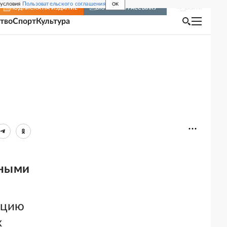
 условия
Пользовательского соглашения
OK
Войти
ПОДПИСКА
НА ИЗДАНИЕ
ВКЛЮЧИТЬ РАССЫЛКУ
тво
Спорт
Культура
ьными
кцию
х