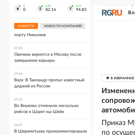
Запада
СВЕЖИЙ НОМЕР
Р
0
0.75
0.77
0
82.16
94.83
Вл
17:43
ВС России ударили по судам с
НОВОСТИ
НОВОСТИ КОМПАНИЙ
грузами для ВСУ в Черном море и
порту Николаев
17:22
Овечкин вернется в Москву после
завершения карьеры
17:14
Baza: В Таиланде пропал известный
диджей из России
Изменени
сопровож
17:12
Во Внуково отменили несколько
автомоби
рейсов в Шарм-эш-Шейх
Приказ М
16:47
по осуще
В Шереметьеве прокомментировали