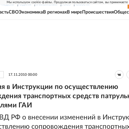
Мы используем cookie-файлы. Продолжая пользоваться сайтом, вы принимаете
Г-НЕДЕЛЯ
РОДИНА
ПРИЛОЖЕНИЯ
СОЮЗ
НОВОСТИ
асть
СВО
Экономика
В регионах
В мире
Происшествия
Общес
17.11.2010 00:00
я в Инструкции по осуществлению
дения транспортных средств патрул
лями ГАИ
ВД РФ о внесении изменений в Инстру
ствлению сопровождения транспортны