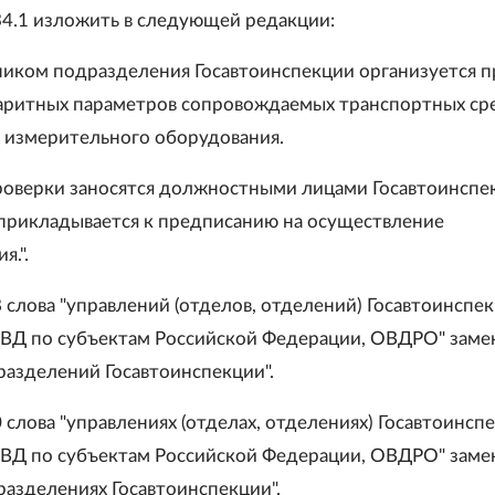
34.1 изложить в следующей редакции:
ьником подразделения Госавтоинспекции организуется п
баритных параметров сопровождаемых транспортных сре
измерительного оборудования.
роверки заносятся должностными лицами Госавтоинспе
 прикладывается к предписанию на осуществление
я.".
8 слова "управлений (отделов, отделений) Госавтоинспе
ВД по субъектам Российской Федерации, ОВДРО" заме
разделений Госавтоинспекции".
0 слова "управлениях (отделах, отделениях) Госавтоинсп
ВД по субъектам Российской Федерации, ОВДРО" заме
разделениях Госавтоинспекции".