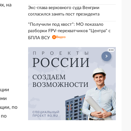
х, на
Экс-глава верховного суда Венгрии
согласился занять пост президента
"Получили под хвост": МО показало
разборки FPV-перехватчиков "Центра" с
Видео
БПЛА ВСУ
ации
ами
ции, по
 по