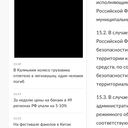
исполняющими
Российской Ф
муниципальны
15.2. В случ
Российской Ф
безопасности
территории к
15:49
средств, по 
В Калмыкии колесо грузовика
безопасности
отлетело в легковушку, один человек
погиб
территориаль
15:47
15.3. В случа
За неделю цены на бензин в 49
администрати
регионах РФ упали на 5-10%
режимного об
15:23
соответству
На фестивале факелов в Китае