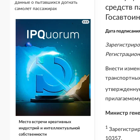
данные о пытавшихся догнать
средств 
самолет пассажирах
Госавтои
Дата подписани
Зарегистриро
Регистрацио
Внести измен
транспортных
утвержденную
прилагаемом
Министр гене
Место встречи креативных
1
индустрий и интеллектуальной
Зарегистрир
собственности
10357.