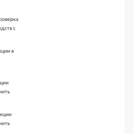
роверка
дств с
кции в
кции
нить
екции
нить