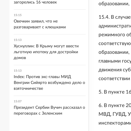
загорелись 16 человек
образовании,
15:15
15.4. В случ
Овечкин заявил, что не
администрати
разговаривает с клюшками
режимного об
15:13
соответству
Хуснуллин: В Крыму могут ввести
образовании,
льготную ипотеку для достройки
домов
главными гос
движения суб
15:13
Index: Против экс-главы МИД
соответствии 
Венгрии Сийярто возбуждено дело о
взяточничестве
5. В пункте 1
15:07
6. В пункте 2
Президент Сербии Вучич рассказал о
переговорах с Зеленским
МВД, ГУВД, У
инспекторами