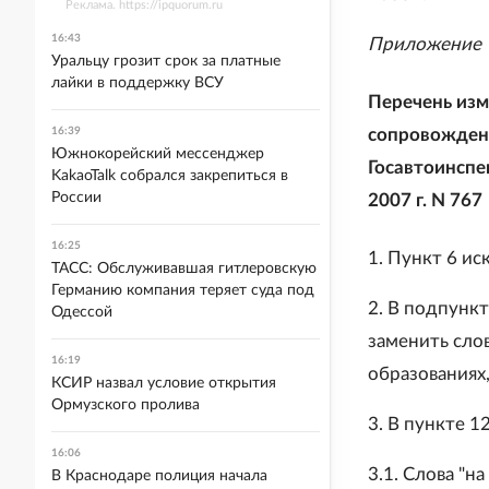
Реклама. https://ipquorum.ru
16:43
Приложение
Уральцу грозит срок за платные
лайки в поддержку ВСУ
Перечень изм
сопровожден
16:39
Южнокорейский мессенджер
Госавтоинспе
KakaoTalk собрался закрепиться в
России
2007 г. N 767
16:25
1. Пункт 6 ис
ТАСС: Обслуживавшая гитлеровскую
Германию компания теряет суда под
2. В подпункт
Одессой
заменить сло
16:19
образованиях
КСИР назвал условие открытия
Ормузского пролива
3. В пункте 12
16:06
3.1. Слова "
В Краснодаре полиция начала