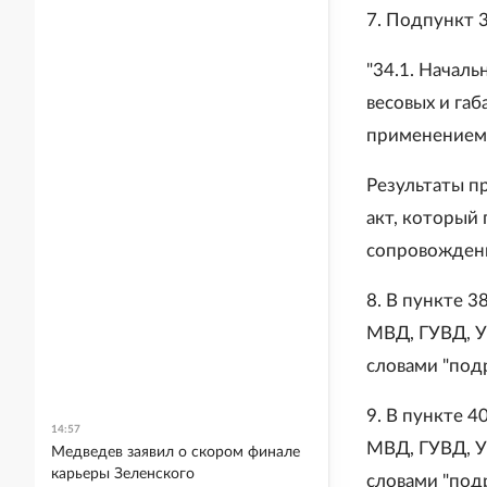
7. Подпункт 
"34.1. Начал
весовых и га
применением 
Результаты п
акт, который
сопровождени
8. В пункте 3
МВД, ГУВД, У
словами "под
9. В пункте 4
14:57
МВД, ГУВД, У
Медведев заявил о скором финале
карьеры Зеленского
словами "под