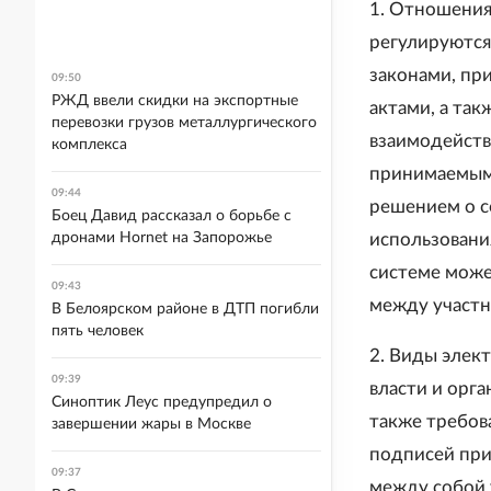
1. Отношения
регулируютс
законами, пр
09:50
РЖД ввели скидки на экспортные
актами, а та
перевозки грузов металлургического
взаимодейств
комплекса
принимаемыми
09:44
решением о с
Боец Давид рассказал о борьбе с
использовани
дронами Hornet на Запорожье
системе може
09:43
между участн
В Белоярском районе в ДТП погибли
пять человек
2. Виды элек
09:39
власти и орга
Синоптик Леус предупредил о
также требов
завершении жары в Москве
подписей при
09:37
между собой 