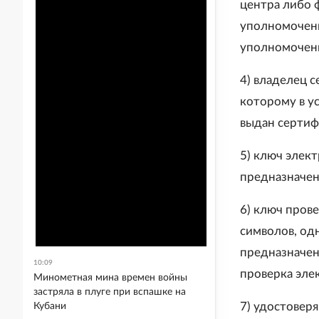
центра либо 
уполномоченн
уполномоченн
4) владелец 
которому в у
выдан сертиф
5) ключ элек
предназначен
6) ключ пров
символов, од
предназначен
10:09
проверка эле
Минометная мина времен войны
застряла в плуге при вспашке на
7) удостовер
Кубани