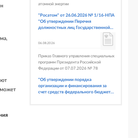
атомной энергии
ен
"Росатом" от 26.06.2026 № 1/16-НПА
"Об утверждении Перечня
должностных лиц Государственной
корпорации по атомной энергии
ма,
"Росатом", имеющих право
06.08.2026
составлять протоколы об
административных правонарушениях,
Приказ Главного управления специальных
предусмотренных статьями 6.3, 8.1,
программ Президента Российской
9.4, 9.5 и 9.5.1, частью 3 статьи 9.16,
Федерации от 07.07.2026 № 78
статьей 14.44, частью 1 статьи 19.4,
статьей 19.4.1, частями 6 и 15 статьи
"Об утверждении порядка
яют
19.5, статьями 19.6 и 19.7, частью 1
организации и финансирования за
 может
статьи 19.26, статьей 19.33, частями 1,
счет средств федерального бюджета
2, 2.1, 6 и 6.1 статьи 20.4 Кодекса
физкультурных мероприятий и
Российской Федерации об
спортивных мероприятий, в
административных правонарушениях
отношении которых Главное
(в части осуществления федерального
ния
управление специальных программ
государственного строительного
Президента Российской Федерации
надзора при строительстве и
выступает организатором"
реконструкции объектов