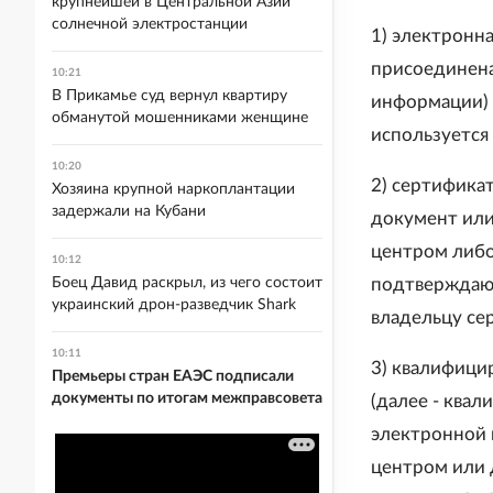
крупнейшей в Центральной Азии
солнечной электростанции
1) электронн
присоединена
10:21
В Прикамье суд вернул квартиру
информации) 
обманутой мошенниками женщине
используется
10:20
2) сертифика
Хозяина крупной наркоплантации
задержали на Кубани
документ или
центром либо
10:12
Боец Давид раскрыл, из чего состоит
подтверждаю
украинский дрон-разведчик Shark
владельцу се
10:11
3) квалифици
Премьеры стран ЕАЭС подписали
документы по итогам межправсовета
(далее - ква
электронной
центром или