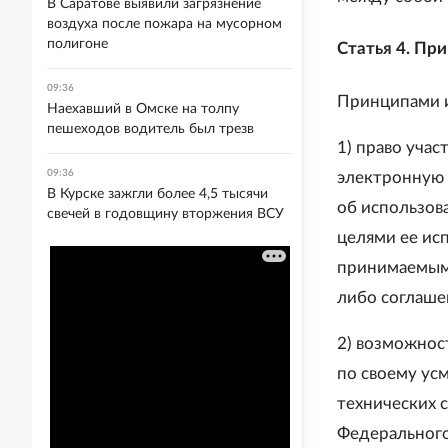
В Саратове выявили загрязнение
воздуха после пожара на мусорном
полигоне
Статья 4. Пр
09:36
Принципами и
Наехавший в Омске на толпу
пешеходов водитель был трезв
1) право уча
09:36
электронную 
В Курске зажгли более 4,5 тысячи
об использов
свечей в годовщину вторжения ВСУ
целями ее ис
принимаемыми
либо соглаше
2) возможнос
по своему ус
технических 
Федерального