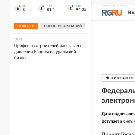
СВЕЖИЙ НОМЕР
Р
0
0.47
0.86
10:35
0
81.4
94.05
Вл
В Подмосковье впервые выписали
штраф за борщевик на участке,
выявленный ИИ
НОВОСТИ
НОВОСТИ КОМПАНИЙ
10:32
Профсоюз строителей рассказал о
давлении Европы на уральский
бизнес
Федераль
электрон
Дата подписани
Вступает в силу:
Принят Госуд