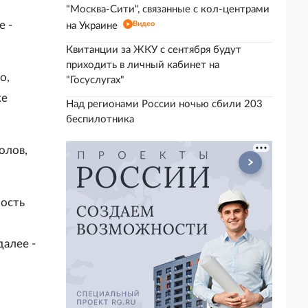
"Москва-Сити", связанные с кол-центрами
е -
Видео
на Украине
Квитанции за ЖКУ с сентября будут
приходить в личный кабинет на
о,
"Госуслугах"
ке
Над регионами России ночью сбили 203
беспилотника
олов,
ность
алее -