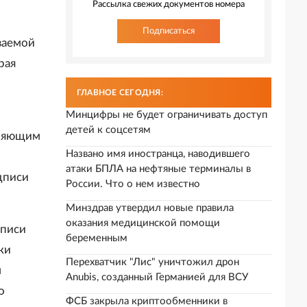
Рассылка свежих документов номера
Подписаться
ваемой
рая
ГЛАВНОЕ СЕГОДНЯ:
Минцифры не будет ограничивать доступ
детей к соцсетям
еряющим
Названо имя иностранца, наводившего
атаки БПЛА на нефтяные терминалы в
дписи
России. Что о нем известно
Минздрав утвердил новые правила
оказания медицинской помощи
дписи
беременным
ки
Перехватчик "Лис" уничтожил дрон
м
Anubis, созданный Германией для ВСУ
о
ФСБ закрыла криптообменники в