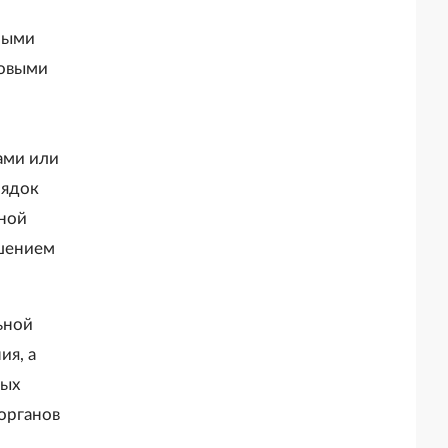
федеральных ядерных организаций)"
ными
вовыми
ами или
рядок
ной
ашением
ьной
ия, а
ных
органов