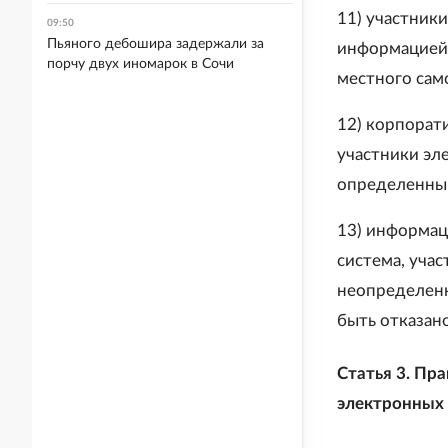
11) участник
09:50
Пьяного дебошира задержали за
информацией 
порчу двух иномарок в Сочи
местного сам
12) корпорат
участники эл
определенный
13) информац
система, уча
неопределенн
быть отказано
Статья 3. Пр
электронных