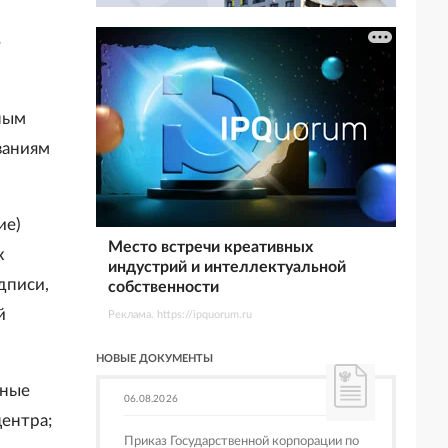
е
ным
ваниям
ие)
Место встречи креативных
х
индустрий и интеллектуальной
дписи,
собственности
й
Реклама. https://ipquorum.ru
НОВЫЕ ДОКУМЕНТЫ
тные
06.08.2026
ентра;
Приказ Государственной корпорации по