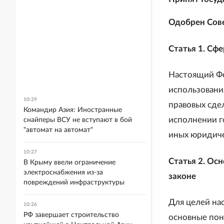
Одобрен Сове
Статья 1. Сф
Настоящий Фе
использовани
10:29
правовых сде
Командир Азия: Иностранные
исполнении г
снайперы ВСУ не вступают в бой
"автомат на автомат"
иных юридиче
10:27
Статья 2. Ос
В Крыму ввели ограничение
электроснабжения из-за
законе
повреждений инфраструктуры
Для целей на
10:26
РФ завершает строительство
основные пон