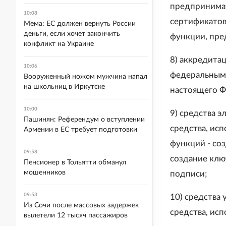
предпринимат
10:08
сертификатов
Мема: ЕС должен вернуть России
деньги, если хочет закончить
функции, пр
конфликт на Украине
8) аккредита
10:06
федеральным 
Вооруженный ножом мужчина напал
на школьниц в Иркутске
настоящего Ф
10:00
9) средства 
Пашинян: Референдум о вступлении
средства, ис
Армении в ЕС требует подготовки
функций - со
09:58
создание клю
Пенсионер в Тольятти обманул
мошенников
подписи;
09:53
10) средства
Из Сочи после массовых задержек
средства, ис
вылетели 12 тысяч пассажиров