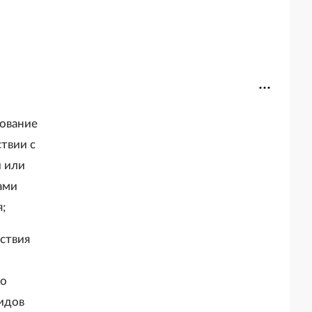
бование
твии с
 или
ами
;
ствия
го
идов