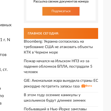
Рассылка свежих документов номера
Подписаться
тивных
ГЛАВНОЕ СЕГОДНЯ:
 г. N
Bloomberg: Украина согласилась на
требование США не атаковать объекты
КТК в Черном море
тов
Пожар начался на Ильском НПЗ из-за
падения обломков БПЛА, пострадали 5
 ст.
человек
GIE: Аномальная жара вынудила страны ЕС
рекордно потратить запасы газа
Фото
о
В этом году осенние каникулы у
по
школьников будут длиннее зимних
в
Побывавший в Нью-Йорке замглавы