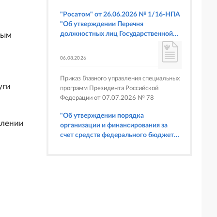
"Росатом" от 26.06.2026 № 1/16-НПА
"Об утверждении Перечня
должностных лиц Государственной
ным
корпорации по атомной энергии
"Росатом", имеющих право
06.08.2026
составлять протоколы об
административных правонарушениях,
Приказ Главного управления специальных
предусмотренных статьями 6.3, 8.1,
уги
программ Президента Российской
9.4, 9.5 и 9.5.1, частью 3 статьи 9.16,
Федерации от 07.07.2026 № 78
статьей 14.44, частью 1 статьи 19.4,
статьей 19.4.1, частями 6 и 15 статьи
"Об утверждении порядка
19.5, статьями 19.6 и 19.7, частью 1
елении
организации и финансирования за
статьи 19.26, статьей 19.33, частями 1,
счет средств федерального бюджета
2, 2.1, 6 и 6.1 статьи 20.4 Кодекса
физкультурных мероприятий и
Российской Федерации об
спортивных мероприятий, в
административных правонарушениях
отношении которых Главное
(в части осуществления федерального
управление специальных программ
государственного строительного
Президента Российской Федерации
надзора при строительстве и
выступает организатором"
реконструкции объектов
федеральных ядерных организаций)"