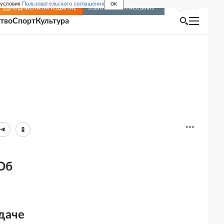
 условия
Пользовательского соглашения
OK
Войти
ПОДПИСКА
НА ИЗДАНИЕ
ВКЛЮЧИТЬ РАССЫЛКУ
тво
Спорт
Культура
"Об
даче