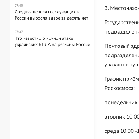
07:40
3. Местонахож
Средняя пенсия госслужащих в
России выросла вдвое за десять лет
Государствен
подразделени
07:37
Что известно о ночной атаке
украинских БПЛА на регионы России
Почтовый адр
подразделени
указаны в пу
График приём
Роскосмоса:
понедельник 1
вторник 10.00
среда 10.00 -1