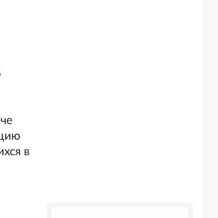
б
аче
ацию
хся в