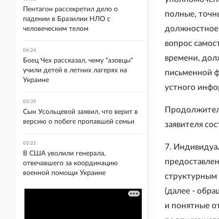
Пентагон рассекретил дело о
полные, точн
падении в Бразилии НЛО с
должностное 
человеческим телом
вопрос самос
04:24
времени, дол
Боец Чех рассказал, чему "азовцы"
учили детей в летних лагерях на
письменной ф
Украине
устного инфо
03:39
Продолжител
Сын Усольцевой заявил, что верит в
версию о побеге пропавшей семьи
заявителя сос
03:21
7. Индивидуа
В США уволили генерала,
предоставлен
отвечавшего за координацию
военной помощи Украине
структурным
(далее - обр
и понятные от