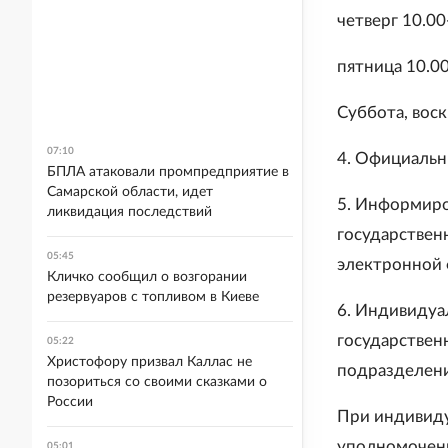
четверг 10.00-
пятница 10.00
Суббота, воск
07:10
4. Официальны
БПЛА атаковали промпредприятие в
Самарской области, идет
5. Информиро
ликвидация последствий
государствен
05:45
электронной 
Кличко сообщил о возгорании
резервуаров с топливом в Киеве
6. Индивидуа
государствен
05:22
Христофору призвал Каллас не
подразделени
позориться со своими сказками о
России
При индивид
уполномоченн
05:01