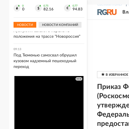
09:19
СВЕЖИЙ НОМЕР
Р
Жителя Екатеринбурга арестовали
0
0.75
0.77
0
82.16
94.83
Вл
за матерные анекдоты
НОВОСТИ
НОВОСТИ КОМПАНИЙ
09:17
Хуснуллин заявил о переломе
положения на трассе "Новороссия"
09:13
Под Тюменью самосвал обрушил
кузовом надземный пешеходный
переход
Приказ Ф
(Роскосмо
утвержде
Федераль
предоста