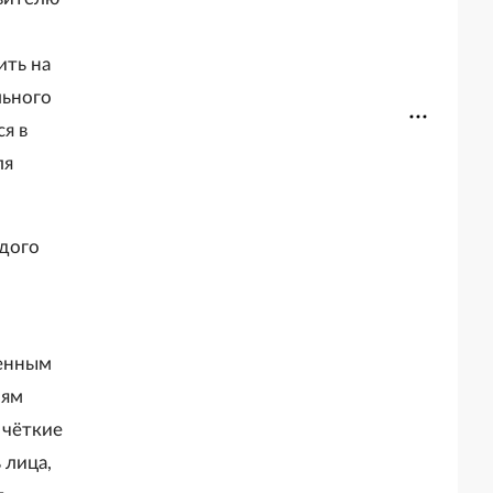
ить на
льного
я в
ля
дого
ченным
иям
 чёткие
 лица,