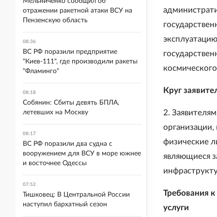
Мельниченко сообщил об
администрати
отражении ракетной атаки ВСУ на
Пензенскую область
государствен
эксплуатацию
08:36
ВС РФ поразили предприятие
государствен
"Киев-111", где производили ракеты
космического 
"Фламинго"
Круг заявите
08:18
Собянин: Сбиты девять БПЛА,
2. Заявителя
летевших на Москву
организации,
08:17
физические л
ВС РФ поразили два судна с
вооружением для ВСУ в море южнее
являющиеся з
и восточнее Одессы
инфраструктур
07:52
Требования к
Тишковец: В Центральной России
наступил бархатный сезон
услуги