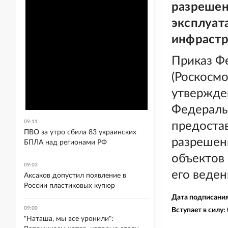
разрешен
эксплуат
инфрастр
Приказ Ф
(Роскосмо
утвержде
Федеральн
09:11
предоста
ПВО за утро сбила 83 украинских
разрешени
БПЛА над регионами РФ
объектов
09:03
его веден
Аксаков допустил появление в
России пластиковых купюр
Дата подписани
09:00
Вступает в силу:
"Наташа, мы все уронили":