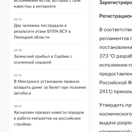
Вспоминаем котов, которые стали
Зарегистриро
известны в интернете
Регистрацио
08:53
Два человека пострадали в
В соответств
результате атаки БПЛА ВСУ в
Липецкой области
регламентов 
постановлени
08:48
373 "О разра
Зеленский прибыл в Сербию с
усиленной охраной
исполнения г
предоставлен
08:45
В Минтрансе установили правила
Российской Фед
возврата денег за билет при поломке
2411) приказ
автобуса
Утвердить пр
08:42
Хуснуллин призвал навести порядок
космического
в работе мигрантов на российских
выдаче разре
стройках
космической 