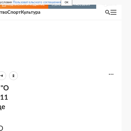
 условия
Пользовательского соглашения
OK
Войти
ПОДПИСКА
НА ИЗДАНИЕ
ВКЛЮЧИТЬ РАССЫЛКУ
тво
Спорт
Культура
 "О
 11
де
О