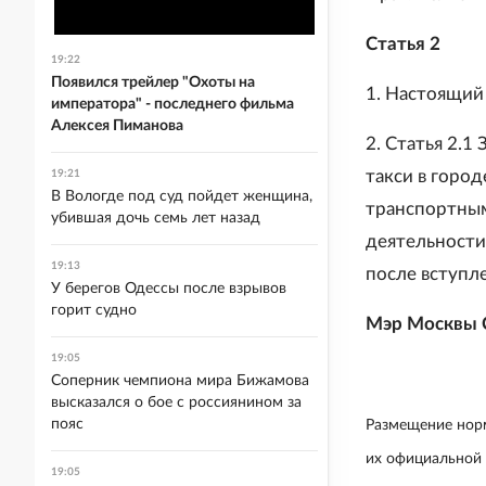
Статья 2
19:22
Появился трейлер "Охоты на
1. Настоящий 
императора" - последнего фильма
Алексея Пиманова
2. Статья 2.1
такси в город
19:21
В Вологде под суд пойдет женщина,
транспортным
убившая дочь семь лет назад
деятельности
19:13
после вступле
У берегов Одессы после взрывов
горит судно
Мэр Москвы 
19:05
Соперник чемпиона мира Бижамова
высказался о бое с россиянином за
пояс
Размещение норм
их официальной
19:05