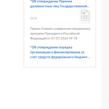
"Об утверждении Перечня
должностных лиц Государственной
корпорации по атомной энергии
"Росатом", имеющих право
22:25
составлять протоколы об
административных правонарушениях,
Приказ Главного управления специальных
предусмотренных статьями 6.3, 8.1,
программ Президента Российской
9.4, 9.5 и 9.5.1, частью 3 статьи 9.16,
Федерации от 07.07.2026 № 78
статьей 14.44, частью 1 статьи 19.4,
статьей 19.4.1, частями 6 и 15 статьи
"Об утверждении порядка
19.5, статьями 19.6 и 19.7, частью 1
организации и финансирования за
статьи 19.26, статьей 19.33, частями 1,
счет средств федерального бюджета
2, 2.1, 6 и 6.1 статьи 20.4 Кодекса
физкультурных мероприятий и
Российской Федерации об
спортивных мероприятий, в
административных правонарушениях
отношении которых Главное
(в части осуществления федерального
управление специальных программ
государственного строительного
Президента Российской Федерации
надзора при строительстве и
выступает организатором"
реконструкции объектов
федеральных ядерных организаций)"