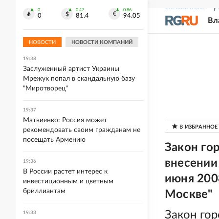
СВЕЖИЙ НОМЕР
Р
0
0.47
0.86
0
81.4
94.05
19:41
Вл
Wildberries отключил доступ к
домашним адресам продавцов
НОВОСТИ
НОВОСТИ КОМПАНИЙ
19:38
Заслуженный артист Украины
Мрежук попал в скандальную базу
"Миротворец"
19:37
Матвиенко: Россия может
рекомендовать своим гражданам не
посещать Армению
Закон го
внесении
19:36
В России растет интерес к
июня 200
инвестиционным и цветным
бриллиантам
Москве"
Закон го
19:33