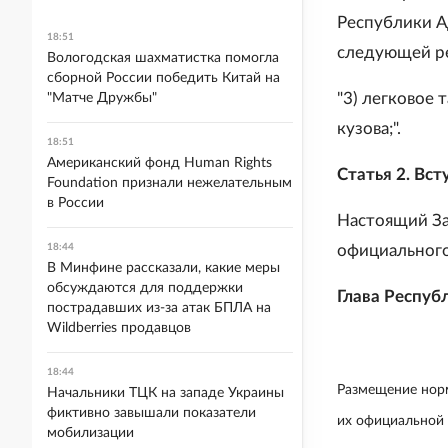
Республики Ад
18:51
следующей р
Вологодская шахматистка помогла
сборной России победить Китай на
"3) легковое
"Матче Дружбы"
кузова;".
18:51
Американский фонд Human Rights
Статья 2. Вс
Foundation признали нежелательным
в России
Настоящий Зак
18:44
официального
В Минфине рассказали, какие меры
обсуждаются для поддержки
Глава Респуб
пострадавших из-за атак БПЛА на
Wildberries продавцов
18:44
Размещение норм
Начальники ТЦК на западе Украины
фиктивно завышали показатели
их официальной
мобилизации