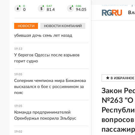
императора" - последнего фильма
СВЕЖИЙ НОМЕР
Р
0
0.47
0.86
Алексея Пиманова
0
81.4
94.05
Вл
19:21
НОВОСТИ
НОВОСТИ КОМПАНИЙ
В Вологде под суд пойдет женщина,
убившая дочь семь лет назад
19:13
У берегов Одессы после взрывов
горит судно
19:05
Соперник чемпиона мира Бижамова
высказался о бое с россиянином за
Закон Ре
пояс
№263 "О 
19:05
Республи
Команда предпринимателей
Оренбуржья покорила Эльбрус
вопросов
пассажир
19:02