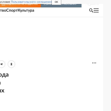
 условия
Пользовательского соглашения
OK
Войти
ПОДПИСКА
НА ИЗДАНИЕ
ВКЛЮЧИТЬ РАССЫЛКУ
тво
Спорт
Культура
ода
а
ых