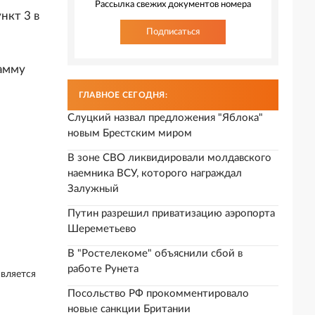
Рассылка свежих документов номера
нкт 3 в
Подписаться
гамму
ГЛАВНОЕ СЕГОДНЯ:
Слуцкий назвал предложения "Яблока"
новым Брестским миром
В зоне СВО ликвидировали молдавского
наемника ВСУ, которого награждал
Залужный
Путин разрешил приватизацию аэропорта
Шереметьево
В "Ростелекоме" объяснили сбой в
работе Рунета
является
Посольство РФ прокомментировало
новые санкции Британии