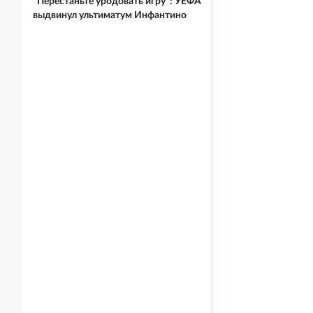
"Перестаньте уродовать игру": УЕФА
выдвинул ультиматум Инфантино