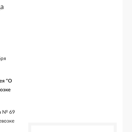
да
бря
ея "О
возке
а № 69
евозке