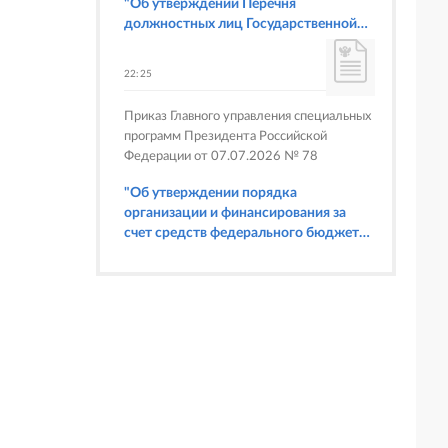
"Об утверждении Перечня
должностных лиц Государственной
корпорации по атомной энергии
"Росатом", имеющих право
22:25
составлять протоколы об
административных правонарушениях,
Приказ Главного управления специальных
предусмотренных статьями 6.3, 8.1,
программ Президента Российской
9.4, 9.5 и 9.5.1, частью 3 статьи 9.16,
Федерации от 07.07.2026 № 78
статьей 14.44, частью 1 статьи 19.4,
статьей 19.4.1, частями 6 и 15 статьи
"Об утверждении порядка
19.5, статьями 19.6 и 19.7, частью 1
организации и финансирования за
статьи 19.26, статьей 19.33, частями 1,
счет средств федерального бюджета
2, 2.1, 6 и 6.1 статьи 20.4 Кодекса
физкультурных мероприятий и
Российской Федерации об
спортивных мероприятий, в
административных правонарушениях
отношении которых Главное
(в части осуществления федерального
управление специальных программ
государственного строительного
Президента Российской Федерации
надзора при строительстве и
выступает организатором"
реконструкции объектов
федеральных ядерных организаций)"