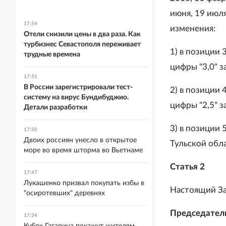
июня, 19 июля
17:54
изменения:
Отели снизили цены в два раза. Как
турбизнес Севастополя переживает
1) в позиции 
трудные времена
цифры "3,0" з
17:51
В России зарегистрировали тест-
2) в позиции
систему на вирус Бундибуджио.
цифры "2,5" з
Детали разработки
3) в позиции
17:50
Двоих россиян унесло в открытое
Тульской обла
море во время шторма во Вьетнаме
Статья 2
17:47
Лукашенко призвал покупать избы в
Настоящий Зак
"осиротевших" деревнях
Председатель
17:34