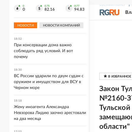
сделал свой первый снимок
СВЕЖИЙ НОМЕР
Р
0
0.75
0.77
0
82.16
94.83
Вл
18:57
Сбежавшая из скам-центра в Мьянме
НОВОСТИ
НОВОСТИ КОМПАНИЙ
россиянка исчезла в ОАЭ
18:52
При консервации дома важно
соблюдать ряд условий. И вот
почему
18:30
ВС России ударили по двум судам с
оружием и имуществом для ВСУ в
Закон Ту
Черном море
№2160-ЗТ
18:18
Тульской
Жену иноагента Александра
Невзорова Лидию заочно арестовали
замещающ
на два месяца
области"
17:55