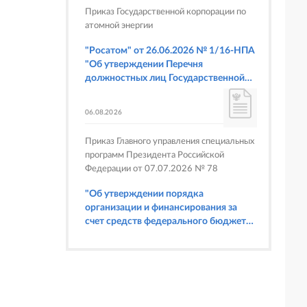
Приказ Государственной корпорации по
атомной энергии
"Росатом" от 26.06.2026 № 1/16-НПА
"Об утверждении Перечня
должностных лиц Государственной
корпорации по атомной энергии
"Росатом", имеющих право
06.08.2026
составлять протоколы об
административных правонарушениях,
Приказ Главного управления специальных
предусмотренных статьями 6.3, 8.1,
программ Президента Российской
9.4, 9.5 и 9.5.1, частью 3 статьи 9.16,
Федерации от 07.07.2026 № 78
статьей 14.44, частью 1 статьи 19.4,
статьей 19.4.1, частями 6 и 15 статьи
"Об утверждении порядка
19.5, статьями 19.6 и 19.7, частью 1
организации и финансирования за
статьи 19.26, статьей 19.33, частями 1,
счет средств федерального бюджета
2, 2.1, 6 и 6.1 статьи 20.4 Кодекса
физкультурных мероприятий и
Российской Федерации об
спортивных мероприятий, в
административных правонарушениях
отношении которых Главное
(в части осуществления федерального
управление специальных программ
государственного строительного
Президента Российской Федерации
надзора при строительстве и
выступает организатором"