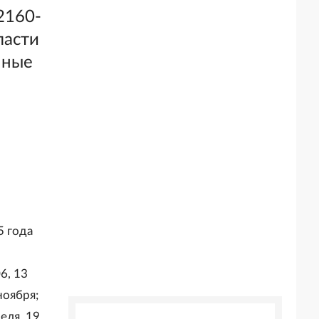
2160-
ласти
нные
5 года
6, 13
ноября;
реля, 19