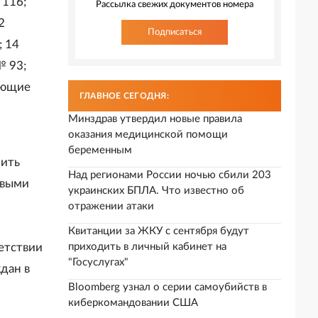
 116;
Рассылка свежих документов номера
2
Подписаться
; 14
№ 93;
дующие
ГЛАВНОЕ СЕГОДНЯ:
Минздрав утвердил новые правила
оказания медицинской помощи
беременным
нить
Над регионами России ночью сбили 203
овыми
украинских БПЛА. Что известно об
отражении атаки
Квитанции за ЖКУ с сентября будут
етствии
приходить в личный кабинет на
"Госуслугах"
дан в
Bloomberg узнал о серии самоубийств в
киберкомандовании США