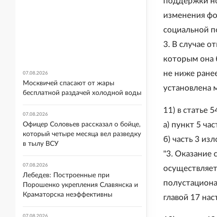
поддержки но
изменения фо
социальной п
3. В случае 
которым она 
не ниже ранее
07.08.2026
Москвичей спасают от жары
установлена 
бесплатной раздачей холодной воды
11) в статье 5
07.08.2026
а) пункт 5 ча
Офицер Соловьев рассказал о бойце,
который четыре месяца вел разведку
б) часть 3 и
в тылу ВСУ
"3. Оказание
07.08.2026
осуществляет
Лебедев: Построенные при
полустациона
Порошенко укрепления Славянска и
Краматорска неэффективны
главой 17 нас
07.08.2026