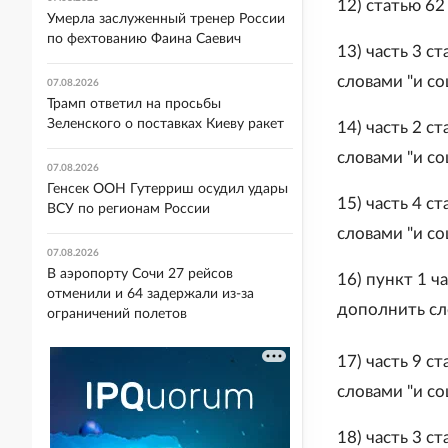
12) статью 62
Умерла заслуженный тренер России
по фехтованию Фаина Саевич
13) часть 3 с
словами "и с
07.08.2026
Трамп ответил на просьбы
Зеленского о поставках Киеву ракет
14) часть 2 с
словами "и с
07.08.2026
Генсек ООН Гутерриш осудил удары
15) часть 4 с
ВСУ по регионам России
словами "и с
07.08.2026
В аэропорту Сочи 27 рейсов
16) пункт 1 ч
отменили и 64 задержали из-за
дополнить сл
ограничений полетов
17) часть 9 ст
словами "и с
18) часть 3 с