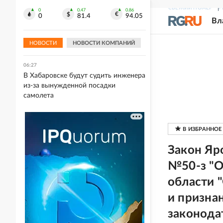
мамонтенка
СВЕЖИЙ НОМЕР
Р
0
0.47
0.86
0
81.4
94.05
Вл
06:36
Сербский снайпер Берич восхитился
подготовкой якутских стрелков
НОВОСТИ
НОВОСТИ КОМПАНИЙ
06:27
В Хабаровске будут судить инженера
из-за вынужденной посадки
самолета
Закон Яр
№50-з "О
области 
и призна
законода