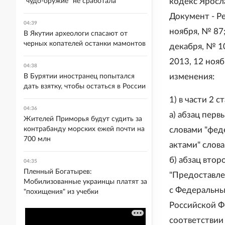
кодекс Яросла
"чудо-оружие" не сработала
Документ - Ре
04:39
ноября, № 87;
В Якутии археологи спасают от
черных копателей останки мамонтов
декабря, № 10
2013, 12 нояб
04:38
изменения:
В Бурятии иностранец попытался
дать взятку, чтобы остаться в России
1) в части 2 с
04:36
а) абзац перв
Жителей Приморья будут судить за
контрабанду морских ежей почти на
словами "фед
700 млн
актами" слова
б) абзац вто
04:35
Пленный Богатырев:
"Предоставле
Мобилизованные украинцы платят за
с Федеральны
"похищения" из учебки
Российской Ф
соответствии