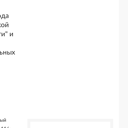
ода
кой
и" и
льных
ный