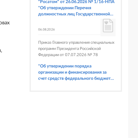
"Росатом" от 26.06.2026 № 1/16-НПА
"Об утверждении Перечня
должностных лиц Государственной
корпорации по атомной энергии
овах
"Росатом", имеющих право
06.08.2026
составлять протоколы об
административных правонарушениях,
Приказ Главного управления специальных
предусмотренных статьями 6.3, 8.1,
программ Президента Российской
,
9.4, 9.5 и 9.5.1, частью 3 статьи 9.16,
Федерации от 07.07.2026 № 78
статьей 14.44, частью 1 статьи 19.4,
статьей 19.4.1, частями 6 и 15 статьи
"Об утверждении порядка
19.5, статьями 19.6 и 19.7, частью 1
организации и финансирования за
статьи 19.26, статьей 19.33, частями 1,
счет средств федерального бюджета
2, 2.1, 6 и 6.1 статьи 20.4 Кодекса
физкультурных мероприятий и
Российской Федерации об
спортивных мероприятий, в
административных правонарушениях
отношении которых Главное
(в части осуществления федерального
управление специальных программ
государственного строительного
Президента Российской Федерации
надзора при строительстве и
выступает организатором"
реконструкции объектов
федеральных ядерных организаций)"