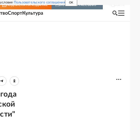
 условия
Пользовательского соглашения
OK
Войти
ПОДПИСКА
НА ИЗДАНИЕ
ВКЛЮЧИТЬ РАССЫЛКУ
тво
Спорт
Культура
 года
ской
сти"