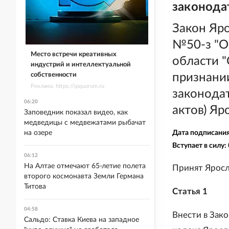
законода
Закон Яро
№50-з "О
Место встречи креативных
области 
индустрий и интеллектуальной
собственности
признани
Реклама. https://ipquorum.ru
законода
06:20
актов) Яр
Заповедник показал видео, как
медведицы с медвежатами рыбачат
на озере
Дата подписани
Вступает в силу:
06:12
На Алтае отмечают 65-летие полета
Принят Яросл
второго космонавта Земли Германа
Титова
Статья 1
04:58
Внести в Зак
Сальдо: Ставка Киева на западное