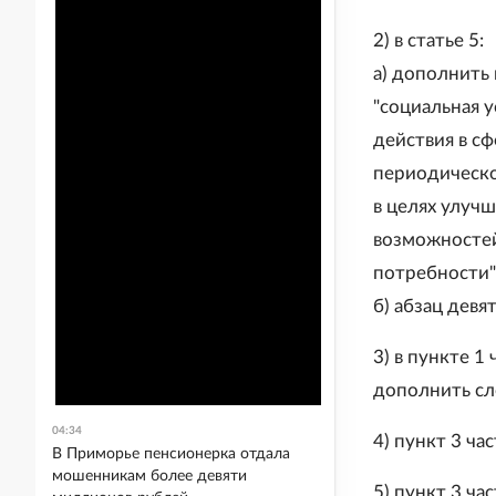
2) в статье 5:
а) дополнить
"социальная у
действия в с
периодическо
в целях улуч
возможностей
потребности"
б) абзац дев
3) в пункте 1
дополнить сл
04:34
4) пункт 3 ча
В Приморье пенсионерка отдала
мошенникам более девяти
5) пункт 3 ча