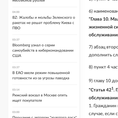
миллионов рублей
6) наименова
04:00
BZ: Жалобы и мольбы Зеленского о
"Глава 10. М
ракетах не решат проблему Киева с
жизненной с
ПВО
обслуживани
03:37
Bloomberg узнал о серии
7) абзац втор
самоубийств в киберкомандовании
дополнить сл
США
8) пункт 4 ча
03:37
В ЕАО ввели режим повышенной
готовности из-за угрозы паводка
9) главу 10 д
1
"Статья 42
.
03:14
Рижский вокзал в Москве опять
обслуживани
ищет покупателя
1. Гражданин
03:00
случае, если
Прощание с автором "золотого паса"