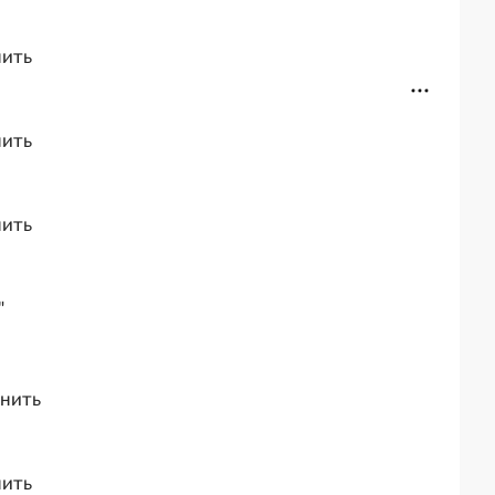
нить
нить
нить
"
лнить
нить