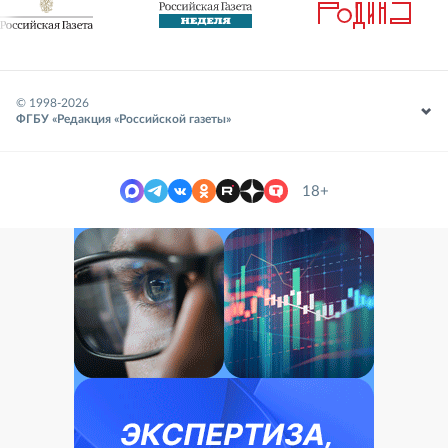
© 1998-
2026
ФГБУ «Редакция «Российской газеты»
18+