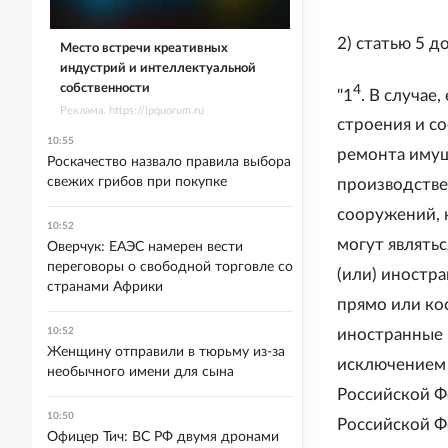
2) статью 5 д
Место встречи креативных
индустрий и интеллектуальной
собственности
4
"1
. В случае
Реклама. https://ipquorum.ru
строения и с
10:55
ремонта имущ
Роскачество назвало правила выбора
свежих грибов при покупке
производстве
сооружений, 
10:52
могут являть
Оверчук: ЕАЭС намерен вести
переговоры о свободной торговле со
(или) иностр
странами Африки
прямо или ко
10:52
иностранные 
Женщину отправили в тюрьму из-за
исключением
необычного имени для сына
Российской Ф
10:50
Российской Ф
Офицер Тич: ВС РФ двумя дронами