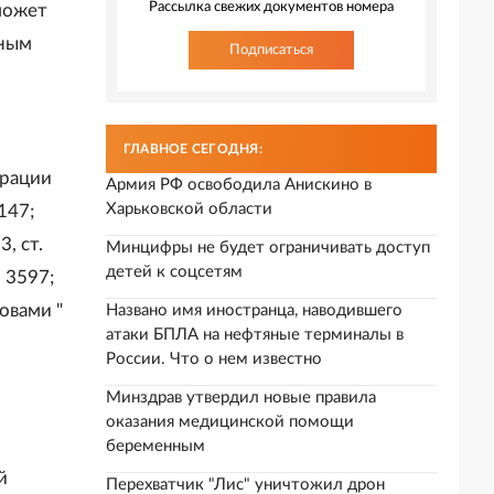
Рассылка свежих документов номера
может
ьным
Подписаться
ГЛАВНОЕ СЕГОДНЯ:
ерации
Армия РФ освободила Анискино в
Харьковской области
147;
3, ст.
Минцифры не будет ограничивать доступ
детей к соцсетям
. 3597;
ловами "
Названо имя иностранца, наводившего
атаки БПЛА на нефтяные терминалы в
России. Что о нем известно
Минздрав утвердил новые правила
оказания медицинской помощи
беременным
й
Перехватчик "Лис" уничтожил дрон