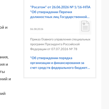
"Росатом" от 26.06.2026 № 1/16-НПА
"Об утверждении Перечня
должностных лиц Государственной
корпорации по атомной энергии
"Росатом", имеющих право
ой и
06.08.2026
составлять протоколы об
административных правонарушениях,
Приказ Главного управления специальных
предусмотренных статьями 6.3, 8.1,
программ Президента Российской
9.4, 9.5 и 9.5.1, частью 3 статьи 9.16,
Федерации от 07.07.2026 № 78
статьей 14.44, частью 1 статьи 19.4,
статьей 19.4.1, частями 6 и 15 статьи
ания,
"Об утверждении порядка
19.5, статьями 19.6 и 19.7, частью 1
организации и финансирования за
ия и
статьи 19.26, статьей 19.33, частями 1,
счет средств федерального бюджета
2, 2.1, 6 и 6.1 статьи 20.4 Кодекса
кты
физкультурных мероприятий и
Российской Федерации об
спортивных мероприятий, в
ений и
административных правонарушениях
отношении которых Главное
(в части осуществления федерального
управление специальных программ
государственного строительного
Президента Российской Федерации
ний
надзора при строительстве и
выступает организатором"
реконструкции объектов
федеральных ядерных организаций)"
м