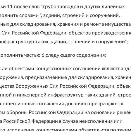
атьи 11 после слов "трубопроводов и других линейных
полнить словами ", зданий, строений и сооружений,
ных для складирования, хранения и ремонта имущества
Сил Российской Федерации, объектов производственн
нфраструктур таких зданий, строений и сооружений";
 дополнить частью 6 следующего содержания:
 если объектами концессионных соглашений являются зд
ооружения, предназначенные для складирования, хранен
ества Вооруженных Сил Российской Федерации, объе
нной и инженерной инфраструктур таких зданий, стро
концессионные соглашения досрочно прекращаются
м обороны Российской Федерации на основании реше
а Российской Федерации в случае неисполнения или
о исполнения концессионерами обязательств по таки