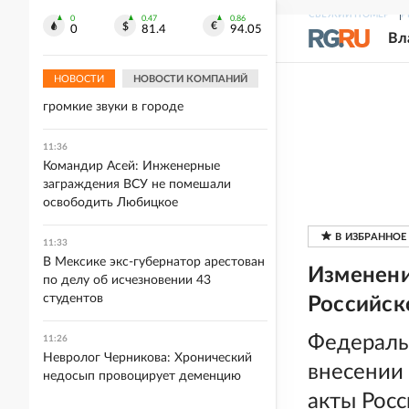
продукты для поддержания работы
СВЕЖИЙ НОМЕР
Р
0
0.47
0.86
мозга
0
81.4
94.05
Вл
11:37
НОВОСТИ
НОВОСТИ КОМПАНИЙ
Власти Геленджика объяснили
громкие звуки в городе
11:36
Командир Асей: Инженерные
заграждения ВСУ не помешали
освободить Любицкое
11:33
В Мексике экс-губернатор арестован
Изменени
по делу об исчезновении 43
студентов
Российск
Федеральн
11:26
Невролог Черникова: Хронический
внесении
недосып провоцирует деменцию
акты Рос