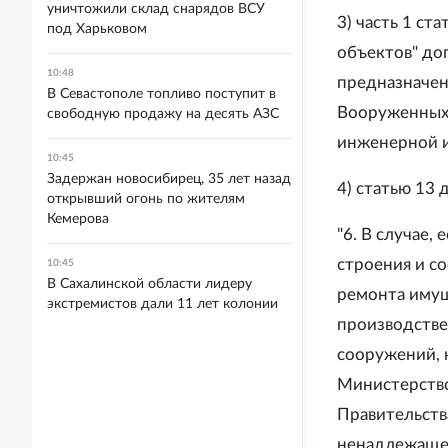
уничтожили склад снарядов ВСУ
3) часть 1 ст
под Харьковом
объектов" до
10:48
предназначен
В Севастополе топливо поступит в
Вооруженных 
свободную продажу на десять АЗС
инженерной и
10:45
Задержан новосибирец, 35 лет назад
4) статью 13
открывший огонь по жителям
Кемерова
"6. В случае,
строения и с
10:45
В Сахалинской области лидеру
ремонта имущ
экстремистов дали 11 лет колонии
производстве
сооружений, 
Министерство
Правительств
ненадлежащег