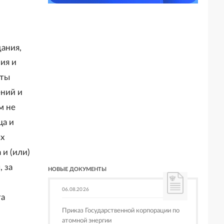
дания,
ия и
кты
ений и
м не
ца и
ых
и (или)
 за
НОВЫЕ ДОКУМЕНТЫ
06.08.2026
та
Приказ Государственной корпорации по
атомной энергии