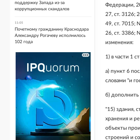
поддержку Запада из-за
Федерации, 200
коррупционных скандалов
27, ст. 3126; 
49, ст. 7015; 
11:05
Почетному гражданину Краснодара
26, ст. 3386; 
Александру Рогачеву исполнилось
102 года
изменения:
1) в части 1 с
а) пункт 6 по
словами "и го
б) дополнить
"15) здания,
хранения и р
объекты прои
строений и с