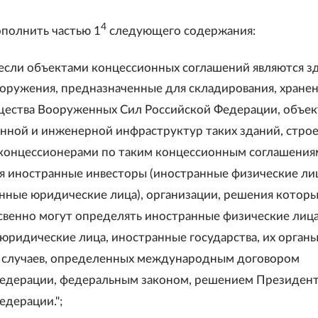
4
ополнить частью 1
следующего содержания:
, если объектами концессионных соглашений являются з
ооружения, предназначенные для складирования, хранен
ества Вооруженных Сил Российской Федерации, объе
нной и инженерной инфраструктур таких зданий, стро
концессионерами по таким концессионным соглашения
ся иностранные инвесторы (иностранные физические ли
анные юридические лица), организации, решения котор
свенно могут определять иностранные физические лица 
юридические лица, иностранные государства, их органы,
 случаев, определенных международным договором
едерации, федеральным законом, решением Президен
едерации.";