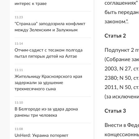
соглашениях"
интерес к траве
быть передан
11:23
законом.".
"Страна.ua" заподозрила конфликт
между Зеленским и Залужным
Статья 2
11:14
Подпункт 2 п
Отчим-садист с тесаком полгода
пытал пятерых детей на Алтае
(Собрание зак
2003, N 27, ст
11:11
Жительницу Красноярского края
2380; N 50, ст
задержали за удушение
2011, N 50, ст
трехмесячного сына
(за исключен
11:10
В Белгороде из-за удара дрона
Статья 3
ранены три человека
Внести в Фед
11:08
концессионны
UnHerd: Украина потеряет