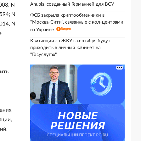
Anubis, созданный Германией для ВСУ
2008, N
4594; N
ФСБ закрыла криптообменники в
"Москва-Сити", связанные с кол-центрами
2014, N
Видео
на Украине
е
Квитанции за ЖКУ с сентября будут
приходить в личный кабинет на
"Госуслугах"
нить
ания,
ации,
ий,