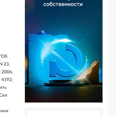
 "Об
N 23,
; 2006,
. 4192;
нить
Сил
нных