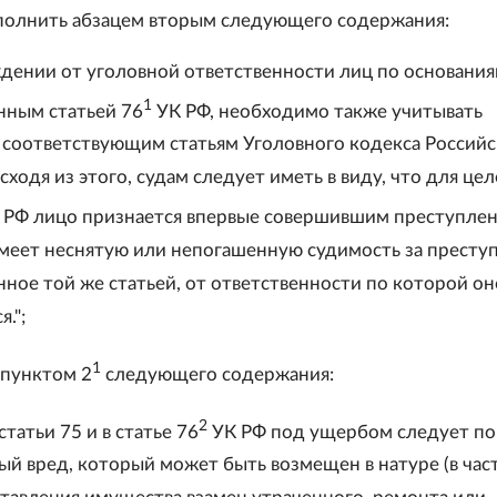
ополнить абзацем вторым следующего содержания:
дении от уголовной ответственности лиц по основания
1
ным статьей 76
УК РФ, необходимо также учитывать
 соответствующим статьям Уголовного кодекса Россий
ходя из этого, судам следует иметь в виду, что для це
 РФ лицо признается впервые совершившим преступлен
имеет неснятую или непогашенную судимость за престу
ное той же статьей, от ответственности по которой он
.";
1
 пунктом 2
следующего содержания:
2
 статьи 75 и в статье 76
УК РФ под ущербом следует п
й вред, который может быть возмещен в натуре (в час