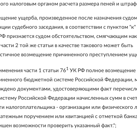
ого налоговым органом расчета размера пеней и штраф
щение ущерба, произведенное после назначения судо
ции судебного заседания, в соответствии с пунктом "к" 
 РФ признается судом обстоятельством, смягчающим нак
части 2 той же статьи в качестве такового может быть
астичное возмещение причиненного преступлением ущ
1
именения части 1 статьи 76
УК РФ полное возмещение
иненного бюджетной системе Российской Федерации, 
ждено документами, удостоверяющими факт перечисл
стему Российской Федерации начисленных сумм в сче
и налогоплательщика - организации или физического 
латежным поручением или квитанцией с отметкой банка
лишен возможности проверить указанный факт.";