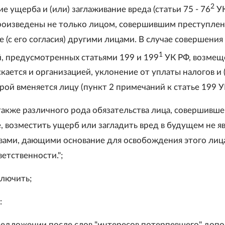
2
е ущерба и (или) заглаживание вреда (статьи 75 - 76
УК
роизведены не только лицом, совершившим преступлени
е (с его согласия) другими лицами. В случае совершения
1
, предусмотренных статьями 199 и 199
УК РФ, возмещ
ается и организацией, уклонение от уплаты налогов и 
рой вменяется лицу (пункт 2 примечаний к статье 199 У
также различного рода обязательства лица, совершивше
, возместить ущерб или загладить вред в будущем не я
вами, дающими основание для освобождения этого лиц
етственности.";
ключить;
:
предложении после слов "интересов потерпевшего" доп