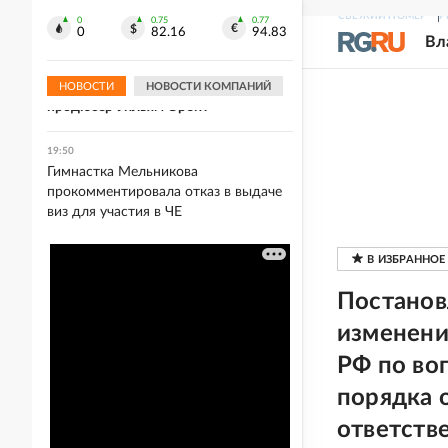
известно об атаке украинского БЭКа
СВЕЖИЙ НОМЕР
Р
на Ялту
0
0.75
0.77
0
82.16
94.83
Вл
19:50
Умер знаменитый музыкальный
НОВОСТИ
НОВОСТИ КОМПАНИЙ
продюсер Уильям Орбит
19:50
Гимнастка Мельникова
прокомментировала отказ в выдаче
виз для участия в ЧЕ
Постанов
изменени
РФ по во
порядка 
ответств