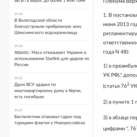
августа вырос до более 1 млн тонн
Пленума Верх
19:34
1. В постано
В Вологодской области
июня 2013 го
благоустроили прибрежную зону
Шекснинского водохранилища
регламентиру
ответственно
19:34
года N 48):
Atlantic: Маск отказывает Украине в
использовании Starlink для ударов по
России
1) в преамбу
УК РФ)," доп
19:31
2
Дрон ВСУ ударил по
(статья 76
УК 
многоквартирному дому в Керчи,
есть погибшие
2) в пункте 1
19:27
Беспилотник атаковал судно под
3) в абзаце п
турецким флагом у Новороссийска
цифрами ", 76