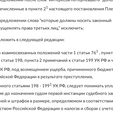
1
речисленные в пункте 2
настоящего постановления Пле
 предложении слова "которые должны носить законный
 ущемлять права третьих лиц," исключить;
изложить в следующей редакции:
1
з взаимосвязанных положений части 1 статьи 76
, пункт
статье 198, пункта 2 примечаний к статье 199 УК РФ и 
К РФ, под возмещением ущерба, причиненного бюдже
ийской Федерации в результате преступления,
1
ного статьями 198 - 199
УК РФ, следует понимать упла
е до назначения судом первой инстанции судебного за
ней и штрафов в размере, определяемом в соответствии
ством Российской Федерации о налогах и сборах с учет