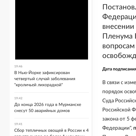
Постанов
Федерации
внесении
Пленума 
вопросам
освобожд
19:46
Дата подписани
В Нью-Йорке зафиксирован
четвертый случай заболевания
В связи с из
"кроличьей лихорадкой"
порядок осво
19:42
Суда Российс
До конца 2026 года в Мурманске
Российской Ф
снесут 50 аварийных домов
закона от 5 
19:41
Федерации",
Сбор тепличных овощей в России к 4