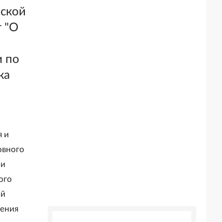
йской
т "О
и по
ка
я и
овного
ии
ого
ой
ления