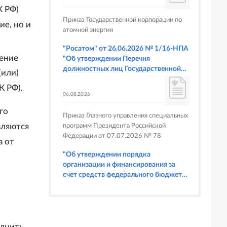
 РФ)
Приказ Государственной корпорации по
е, но и
атомной энергии
"Росатом" от 26.06.2026 № 1/16-НПА
ение
"Об утверждении Перечня
должностных лиц Государственной
(или)
корпорации по атомной энергии
К РФ).
"Росатом", имеющих право
06.08.2026
составлять протоколы об
административных правонарушениях,
го
Приказ Главного управления специальных
предусмотренных статьями 6.3, 8.1,
вляются
программ Президента Российской
9.4, 9.5 и 9.5.1, частью 3 статьи 9.16,
Федерации от 07.07.2026 № 78
статьей 14.44, частью 1 статьи 19.4,
а от
статьей 19.4.1, частями 6 и 15 статьи
"Об утверждении порядка
19.5, статьями 19.6 и 19.7, частью 1
организации и финансирования за
статьи 19.26, статьей 19.33, частями 1,
счет средств федерального бюджета
2, 2.1, 6 и 6.1 статьи 20.4 Кодекса
физкультурных мероприятий и
Российской Федерации об
спортивных мероприятий, в
административных правонарушениях
отношении которых Главное
(в части осуществления федерального
управление специальных программ
государственного строительного
Президента Российской Федерации
олнить