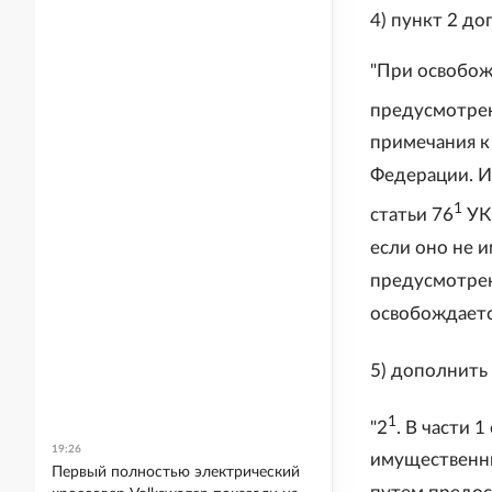
4) пункт 2 д
"При освобож
предусмотрен
примечания к
Федерации. Ис
1
статьи 76
УК
если оно не 
предусмотрен
освобождается
5) дополнить
1
"2
. В части 1
19:26
имущественны
Первый полностью электрический