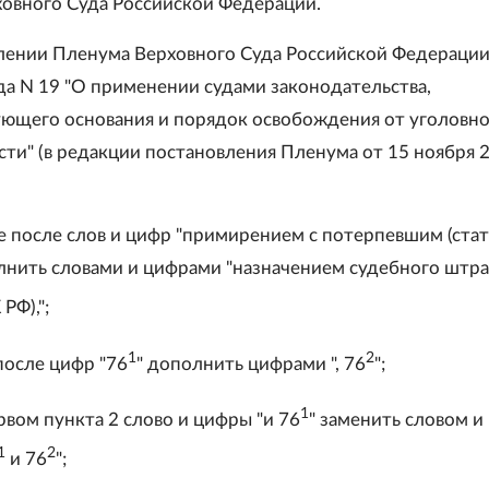
овного Суда Российской Федерации.
влении Пленума Верховного Суда Российской Федерации
да N 19 "О применении судами законодательства,
ющего основания и порядок освобождения от уголовн
сти" (в редакции постановления Пленума от 15 ноября 
ле после слов и цифр "примирением с потерпевшим (стат
олнить словами и цифрами "назначением судебного штр
РФ),";
1
2
 после цифр "76
" дополнить цифрами ", 76
";
1
ервом пункта 2 слово и цифры "и 76
" заменить словом и
1
2
и 76
";