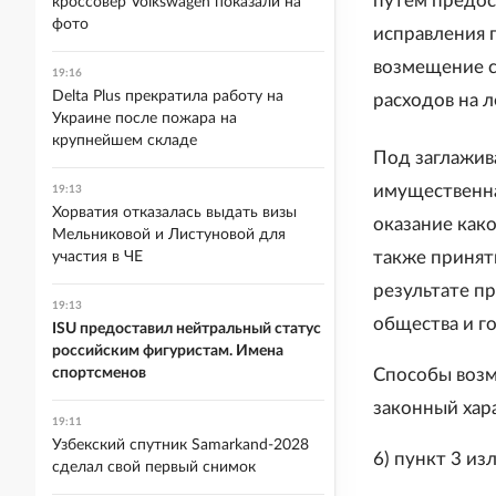
путем предос
кроссовер Volkswagen показали на
фото
исправления 
возмещение с
19:16
Delta Plus прекратила работу на
расходов на л
Украине после пожара на
крупнейшем складе
Под заглажива
имущественна
19:13
Хорватия отказалась выдать визы
оказание как
Мельниковой и Листуновой для
также принят
участия в ЧЕ
результате п
19:13
общества и го
ISU предоставил нейтральный статус
российским фигуристам. Имена
Способы возм
спортсменов
законный хара
19:11
Узбекский спутник Samarkand-2028
6) пункт 3 и
сделал свой первый снимок