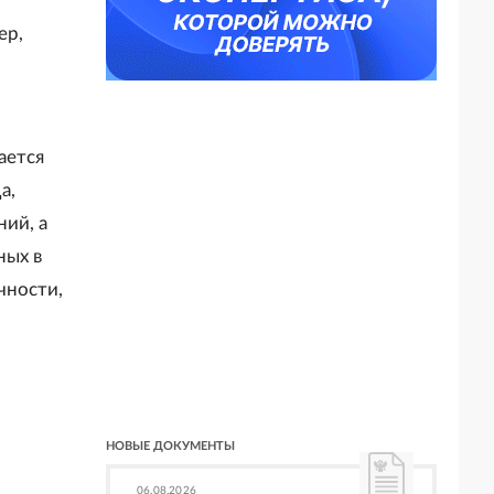
ер,
ается
а,
ий, а
ных в
чности,
НОВЫЕ ДОКУМЕНТЫ
06.08.2026