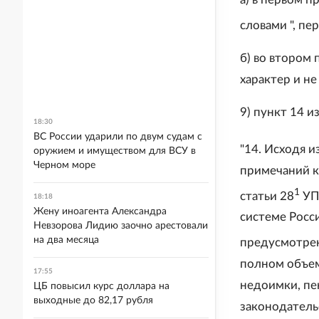
словами ", пе
б) во втором
характер и не
9) пункт 14 
18:30
ВС России ударили по двум судам с
"14. Исходя и
оружием и имуществом для ВСУ в
Черном море
примечаний к 
1
статьи 28
УП
18:18
Жену иноагента Александра
системе Росс
Невзорова Лидию заочно арестовали
на два месяца
предусмотрен
полном объем
17:55
недоимки, пе
ЦБ повысил курс доллара на
выходные до 82,17 рубля
законодатель