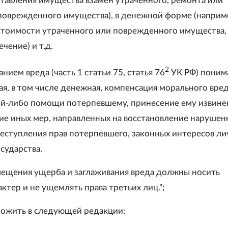
тавления имущества взамен утраченного, ремонта или
поврежденного имущества), в денежной форме (наприм
тоимости утраченного или поврежденного имущества,
ечение) и т.д.
2
нием вреда (часть 1 статьи 75, статья 76
УК РФ) поним
я, в том числе денежная, компенсация морального вред
ой-либо помощи потерпевшему, принесение ему извинен
ие иных мер, направленных на восстановление нарушен
реступления прав потерпевшего, законных интересов ли
сударства.
ещения ущерба и заглаживания вреда должны носить
ктер и не ущемлять права третьих лиц.";
зложить в следующей редакции: