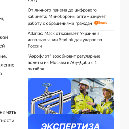
Ялту
От личного приема до цифрового
кабинета: Минобороны оптимизирует
м,
Видео
работу с обращениями граждан
Atlantic: Маск отказывает Украине в
ской
использовании Starlink для ударов по
лей
России
ие,
"Аэрофлот" возобновит регулярные
полеты из Москвы в Абу-Даби с 1
пление,
октября
о
онимать
тности,