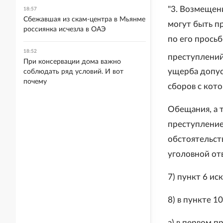
"3. Возмещени
18:57
Сбежавшая из скам-центра в Мьянме
могут быть п
россиянка исчезла в ОАЭ
по его просьб
18:52
преступлений
При консервации дома важно
ущерба допуск
соблюдать ряд условий. И вот
почему
сборов с кото
Обещания, а 
преступление
обстоятельст
уголовной отв
7) пункт 6 ис
8) в пункте 10
а) в первом 