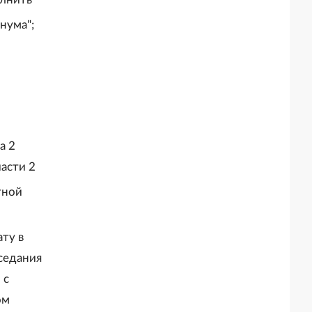
надзора при строительстве и
выступает организатором"
реконструкции объектов
нума";
федеральных ядерных организаций)"
а 2
части 2
тной
ту в
седания
 с
ом