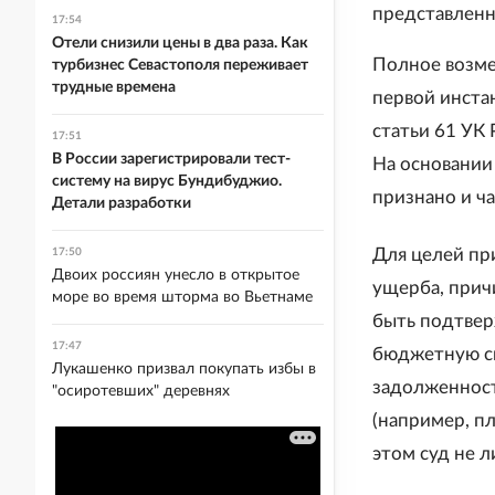
представленн
17:54
Отели снизили цены в два раза. Как
Полное возме
турбизнес Севастополя переживает
трудные времена
первой инстан
статьи 61 УК
17:51
В России зарегистрировали тест-
На основании 
систему на вирус Бундибуджио.
признано и ч
Детали разработки
Для целей пр
17:50
Двоих россиян унесло в открытое
ущерба, прич
море во время шторма во Вьетнаме
быть подтвер
17:47
бюджетную си
Лукашенко призвал покупать избы в
задолженност
"осиротевших" деревнях
(например, п
этом суд не 