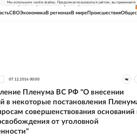
Мы используем cookie-файлы. Продолжая пользоваться сайтом, вы принимаете
Г-НЕДЕЛЯ
РОДИНА
ПРИЛОЖЕНИЯ
СОЮЗ
НОВОСТИ
асть
СВО
Экономика
В регионах
В мире
Происшествия
Общес
07.12.2016 00:00
ление Пленума ВС РФ "О внесении
й в некоторые постановления Пленум
просам совершенствования оснований 
освобождения от уголовной
енности"