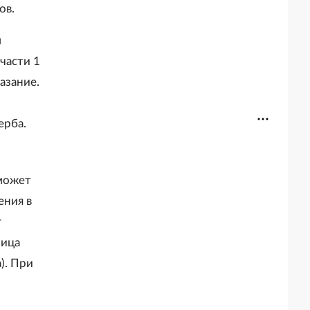
ов.
м
части 1
азание.
ерба.
может
ения в
т
лица
). При