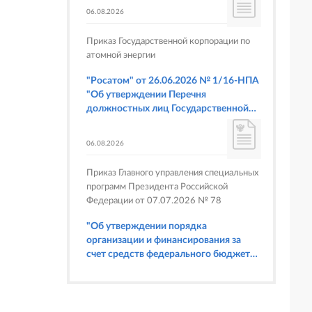
06.08.2026
Приказ Государственной корпорации по
атомной энергии
"Росатом" от 26.06.2026 № 1/16-НПА
"Об утверждении Перечня
должностных лиц Государственной
корпорации по атомной энергии
"Росатом", имеющих право
06.08.2026
составлять протоколы об
административных правонарушениях,
Приказ Главного управления специальных
предусмотренных статьями 6.3, 8.1,
программ Президента Российской
9.4, 9.5 и 9.5.1, частью 3 статьи 9.16,
Федерации от 07.07.2026 № 78
статьей 14.44, частью 1 статьи 19.4,
статьей 19.4.1, частями 6 и 15 статьи
"Об утверждении порядка
19.5, статьями 19.6 и 19.7, частью 1
организации и финансирования за
статьи 19.26, статьей 19.33, частями 1,
счет средств федерального бюджета
2, 2.1, 6 и 6.1 статьи 20.4 Кодекса
физкультурных мероприятий и
Российской Федерации об
спортивных мероприятий, в
административных правонарушениях
отношении которых Главное
(в части осуществления федерального
управление специальных программ