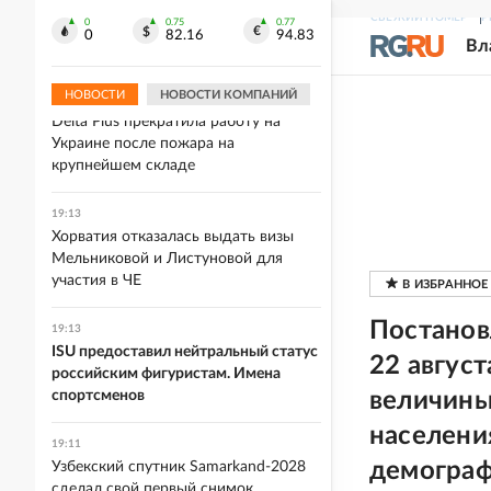
Первый полностью электрический
СВЕЖИЙ НОМЕР
Р
0
0.75
0.77
кроссовер Volkswagen показали на
0
82.16
94.83
Вл
фото
НОВОСТИ
НОВОСТИ КОМПАНИЙ
19:16
Delta Plus прекратила работу на
Украине после пожара на
крупнейшем складе
19:13
Хорватия отказалась выдать визы
Мельниковой и Листуновой для
участия в ЧЕ
Постанов
19:13
ISU предоставил нейтральный статус
22 авгус
российским фигуристам. Имена
спортсменов
величины
населени
19:11
демограф
Узбекский спутник Samarkand-2028
сделал свой первый снимок