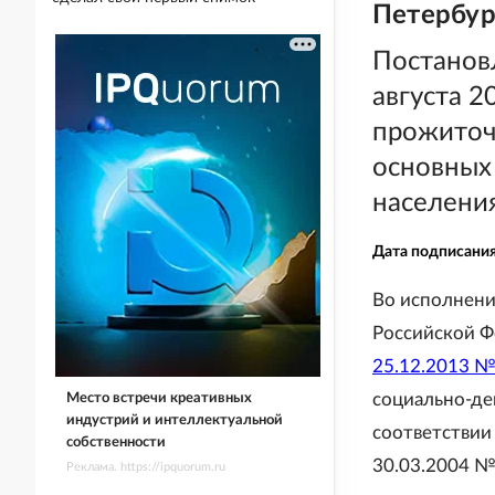
Петербург
Постанов
августа 
прожиточ
основных
населения
Дата подписани
Во исполнени
Российской Ф
25.12.2013 №
социально-де
Место встречи креативных
индустрий и интеллектуальной
соответствии
собственности
30.03.2004 №
Реклама. https://ipquorum.ru