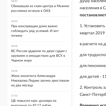
душу населен
18:57
Сбежавшая из скам-центра в Мьянме
населения в 
россиянка исчезла в ОАЭ
постановляет
18:52
1. Установит
При консервации дома важно
соблюдать ряд условий. И вот
квартал 2019 
почему
в расчете на 
18:30
ВС России ударили по двум судам с
для трудоспос
оружием и имуществом для ВСУ в
Черном море
для пенсионер
18:18
Жену иноагента Александра
для детей - 1
Невзорова Лидию заочно арестовали
на два месяца
2. Контроль 
Санкт-Петерб
17:55
ЦБ повысил курс доллара на
Временно ис
выходные до 82,17 рубля