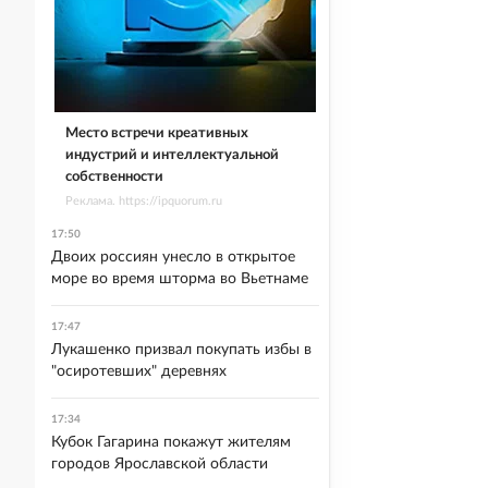
Место встречи креативных
индустрий и интеллектуальной
собственности
Реклама. https://ipquorum.ru
17:50
Двоих россиян унесло в открытое
море во время шторма во Вьетнаме
17:47
Лукашенко призвал покупать избы в
"осиротевших" деревнях
17:34
Кубок Гагарина покажут жителям
городов Ярославской области