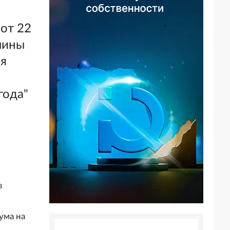
от 22
чины
ля
года"
в
ума на