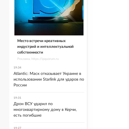
Место встречи креативных
индустрий и интеллектуальной
собственности
Реклама. https://ipquorum.ru
19:34
Atlantic: Маск отказывает Украине в
использовании Starlink для ударов по
России
19:31
Дрон ВСУ ударил по
многоквартирному дому в Керчи,
есть погибшие
19:27