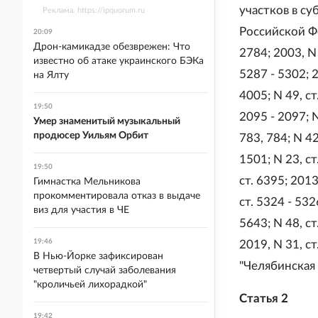
участков в с
Реклама. https://ipquorum.ru
Российской Фед
20:09
Дрон-камикадзе обезврежен: Что
2784; 2003, N 
известно об атаке украинского БЭКа
5287 - 5302; 2
на Ялту
4005; N 49, ст.
19:50
2095 - 2097; N
Умер знаменитый музыкальный
продюсер Уильям Орбит
783, 784; N 42
1501; N 23, ст
19:50
ст. 6395; 2013
Гимнастка Мельникова
прокомментировала отказ в выдаче
ст. 5324 - 5326
виз для участия в ЧЕ
5643; N 48, ст.
19:46
2019, N 31, ст
В Нью-Йорке зафиксирован
"Челябинская 
четвертый случай заболевания
"кроличьей лихорадкой"
Статья 2
19:42