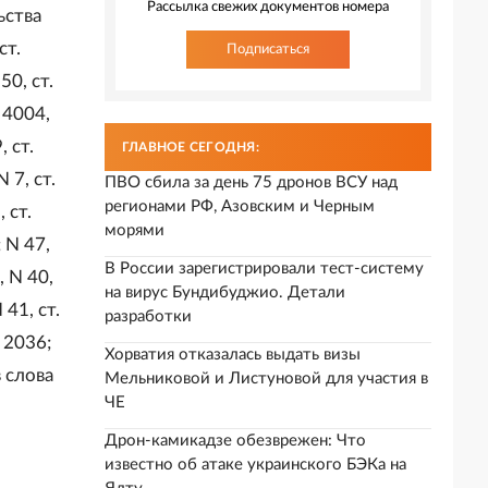
Рассылка свежих документов номера
ьства
ст.
Подписаться
50, ст.
. 4004,
, ст.
ГЛАВНОЕ СЕГОДНЯ:
 7, ст.
ПВО сбила за день 75 дронов ВСУ над
регионами РФ, Азовским и Черным
 ст.
морями
; N 47,
В России зарегистрировали тест-систему
, N 40,
на вирус Бундибуджио. Детали
 41, ст.
разработки
. 2036;
Хорватия отказалась выдать визы
в слова
Мельниковой и Листуновой для участия в
ЧЕ
Дрон-камикадзе обезврежен: Что
известно об атаке украинского БЭКа на