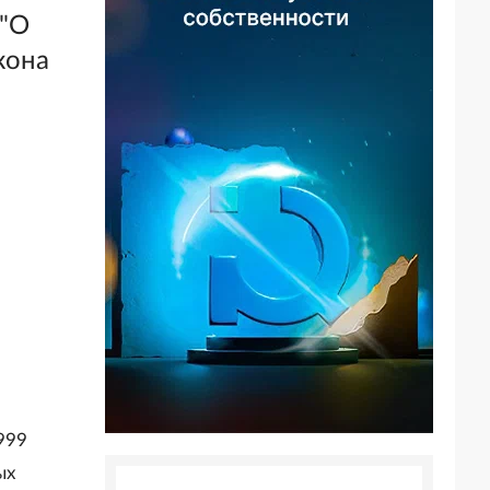
 "О
кона
999
ых