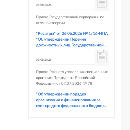
06.08.2026
Приказ Государственной корпорации по
атомной энергии
"Росатом" от 26.06.2026 № 1/16-НПА
"Об утверждении Перечня
должностных лиц Государственной
корпорации по атомной энергии
"Росатом", имеющих право
06.08.2026
составлять протоколы об
административных правонарушениях,
Приказ Главного управления специальных
предусмотренных статьями 6.3, 8.1,
программ Президента Российской
9.4, 9.5 и 9.5.1, частью 3 статьи 9.16,
Федерации от 07.07.2026 № 78
статьей 14.44, частью 1 статьи 19.4,
статьей 19.4.1, частями 6 и 15 статьи
"Об утверждении порядка
19.5, статьями 19.6 и 19.7, частью 1
организации и финансирования за
статьи 19.26, статьей 19.33, частями 1,
счет средств федерального бюджета
2, 2.1, 6 и 6.1 статьи 20.4 Кодекса
физкультурных мероприятий и
Российской Федерации об
спортивных мероприятий, в
административных правонарушениях
отношении которых Главное
(в части осуществления федерального
управление специальных программ