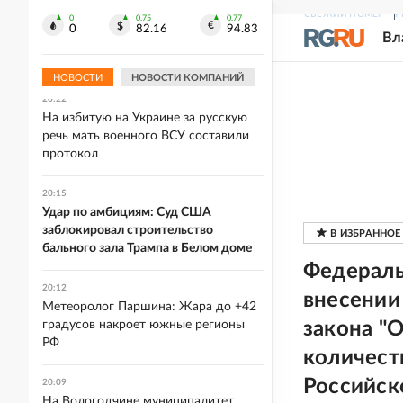
20:33
СВЕЖИЙ НОМЕР
Р
0
0.75
0.77
Россия почти на четверть нарастила
0
82.16
94.83
Вл
выручку от экспорта растворимого
кофе
НОВОСТИ
НОВОСТИ КОМПАНИЙ
20:22
На избитую на Украине за русскую
речь мать военного ВСУ составили
протокол
20:15
Удар по амбициям: Суд США
заблокировал строительство
бального зала Трампа в Белом доме
Федераль
20:12
внесении
Метеоролог Паршина: Жара до +42
градусов накроет южные регионы
закона "
РФ
количест
Российск
20:09
На Вологодчине муниципалитет