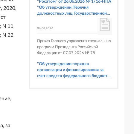
"Росатом" от 26.06.2026 № 1/16-НПА
"Об утверждении Перечня
9, 2020,
должностных лиц Государственной
ст.
корпорации по атомной энергии
"Росатом", имеющих право
; N 11,
06.08.2026
составлять протоколы об
; N 22,
административных правонарушениях,
Приказ Главного управления специальных
предусмотренных статьями 6.3, 8.1,
программ Президента Российской
9.4, 9.5 и 9.5.1, частью 3 статьи 9.16,
Федерации от 07.07.2026 № 78
статьей 14.44, частью 1 статьи 19.4,
статьей 19.4.1, частями 6 и 15 статьи
"Об утверждении порядка
19.5, статьями 19.6 и 19.7, частью 1
организации и финансирования за
статьи 19.26, статьей 19.33, частями 1,
счет средств федерального бюджета
2, 2.1, 6 и 6.1 статьи 20.4 Кодекса
физкультурных мероприятий и
Российской Федерации об
спортивных мероприятий, в
административных правонарушениях
отношении которых Главное
(в части осуществления федерального
ение,
управление специальных программ
государственного строительного
Президента Российской Федерации
надзора при строительстве и
выступает организатором"
реконструкции объектов
федеральных ядерных организаций)"
, за