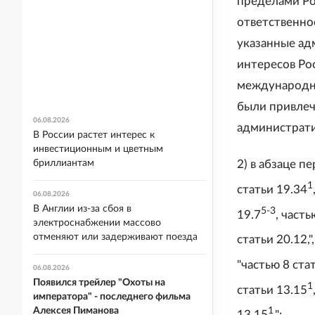
пределами Ро
ответственнос
указанные ад
интересов Ро
международны
были привлеч
06.08.2026
администрати
В России растет интерес к
инвестиционным и цветным
бриллиантам
2) в абзаце пе
1
статьи 19.34
06.08.2026
В Англии из-за сбоя в
5-3
19.7
, часть
электроснабжении массово
отменяют или задерживают поезда
статьи 20.12,"
"частью 8 стат
06.08.2026
Появился трейлер "Охоты на
1
статьи 13.15
императора" - последнего фильма
Алексея Пиманова
1
13.15
,";