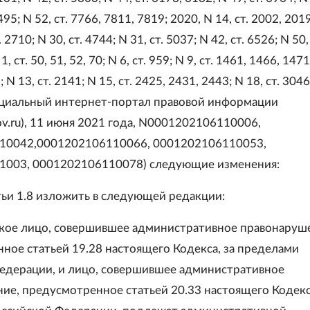
95; N 52, ст. 7766, 7811, 7819; 2020, N 14, ст. 2002, 201
 2710; N 30, ст. 4744; N 31, ст. 5037; N 42, ст. 6526; N 50, 
, ст. 50, 51, 52, 70; N 6, ст. 959; N 9, ст. 1461, 1466, 1471
; N 13, ст. 2141; N 15, ст. 2425, 2431, 2443; N 18, ст. 3046
ициальный интернет-портал правовой информации
ov.ru), 11 июня 2021 года, N0001202106110006,
10042,0001202106110066, 0001202106110053,
1003, 0001202106110078) следующие изменения:
атьи 1.8 изложить в следующей редакции:
кое лицо, совершившее административное правонаруш
ное статьей 19.28 настоящего Кодекса, за пределами
едерации, и лицо, совершившее административное
ие, предусмотренное статьей 20.33 настоящего Кодекса