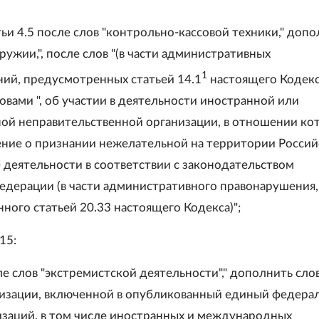
атьи 4.5 после слов "контрольно-кассовой техники," доп
ружии,", после слов "(в части административных
1
ий, предусмотренных статьей 14.1
настоящего Кодекс
овами ", об участии в деятельности иностранной или
й неправительственной организации, в отношении ко
ние о признании нежелательной на территории Россий
 деятельности в соответствии с законодательством
едерации (в части административного правонарушения,
ного статьей 20.33 настоящего Кодекса)";
.15:
сле слов "экстремистской деятельности"," дополнить сло
низации, включенной в опубликованный единый федера
изаций, в том числе иностранных и международных