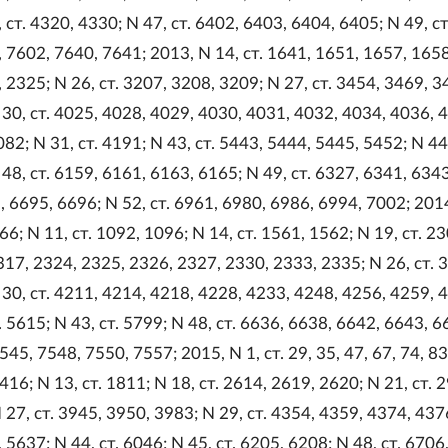
, ст. 4320, 4330; N 47, ст. 6402, 6403, 6404, 6405; N 49, ст
, 7602, 7640, 7641; 2013, N 14, ст. 1641, 1651, 1657, 165
, 2325; N 26, ст. 3207, 3208, 3209; N 27, ст. 3454, 3469, 3
30, ст. 4025, 4028, 4029, 4030, 4031, 4032, 4034, 4036, 
82; N 31, ст. 4191; N 43, ст. 5443, 5444, 5445, 5452; N 44,
48, ст. 6159, 6161, 6163, 6165; N 49, ст. 6327, 6341, 6343
, 6695, 6696; N 52, ст. 6961, 6980, 6986, 6994, 7002; 2014
566; N 11, ст. 1092, 1096; N 14, ст. 1561, 1562; N 19, ст. 23
17, 2324, 2325, 2326, 2327, 2330, 2333, 2335; N 26, ст. 
30, ст. 4211, 4214, 4218, 4228, 4233, 4248, 4256, 4259, 
. 5615; N 43, ст. 5799; N 48, ст. 6636, 6638, 6642, 6643, 6
7545, 7548, 7550, 7557; 2015, N 1, ст. 29, 35, 47, 67, 74, 83
1416; N 13, ст. 1811; N 18, ст. 2614, 2619, 2620; N 21, ст. 
N 27, ст. 3945, 3950, 3983; N 29, ст. 4354, 4359, 4374, 437
, 5637; N 44, ст. 6046; N 45, ст. 6205, 6208; N 48, ст. 6706