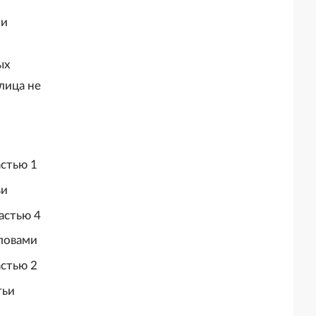
ли
ых
лица не
астью 1
ьи
частью 4
словами
частью 2
тьи