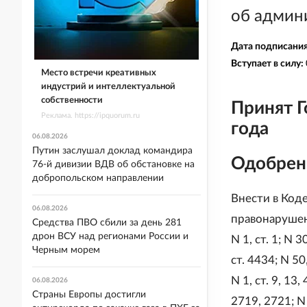
об админ
Дата подписани
Вступает в силу:
Место встречи креативных
индустрий и интеллектуальной
собственности
Принят Г
Реклама. https://ipquorum.ru
года
06.08.2026
Путин заслушал доклад командира
Одобрен
76-й дивизии ВДВ об обстановке на
добропольском направлении
Внести в Код
06.08.2026
правонарушен
Средства ПВО сбили за день 281
дрон ВСУ над регионами России и
N 1, ст. 1; N 3
Черным морем
ст. 4434; N 50
N 1, ст. 9, 13,
06.08.2026
Страны Европы достигли
2719, 2721; N 3