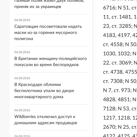
Пьяный поляк избил двух поляков,
приняв их за украинцев
6716; N 51, ст.
11, ст. 1481, 
06.08.2026
23, ст. 3285; 
Саратовцам посоветовали надеть
маски из-за горения мусорного
4183, 4197, 4
полигона
ст. 4558; N 50,
06.08.2026
1030, 1032; N 
В Британии женщину-полицейского
22, ст. 3069; N
покусали во время беспорядков
ст. 4738, 4755
06.08.2026
ст. 7308; N 50,
В Краснодаре обломки
N 7, ст. 973; 
беспилотника упали во дворе
многоквартирного дома
4828, 4851; N 
7128; N 53, ст
06.08.2026
Wildberries отключил доступ к
1217, 1218, 12
домашним адресам продавцов
2670; N 25, ст
4122, 4125, 41
06.08.2026