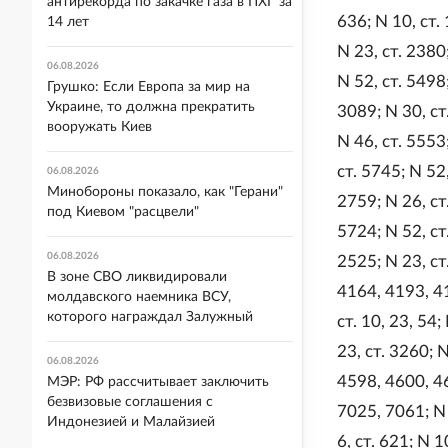
антирекорда по закачке газа в ПХГ за
636; N 10, ст. 
14 лет
N 23, ст. 2380
06.08.2026
N 52, ст. 5498;
Грушко: Если Европа за мир на
Украине, то должна прекратить
3089; N 30, ст
вооружать Киев
N 46, ст. 5553
ст. 5745; N 52,
06.08.2026
Минобороны показало, как "Герани"
2759; N 26, ст
под Киевом "расцвели"
5724; N 52, ст.
06.08.2026
2525; N 23, ст
В зоне СВО ликвидировали
4164, 4193, 41
молдавского наемника ВСУ,
которого награждал Залужный
ст. 10, 23, 54;
23, ст. 3260; 
06.08.2026
4598, 4600, 46
МЭР: РФ рассчитывает заключить
безвизовые соглашения с
7025, 7061; N 
Индонезией и Малайзией
6, ст. 621; N 