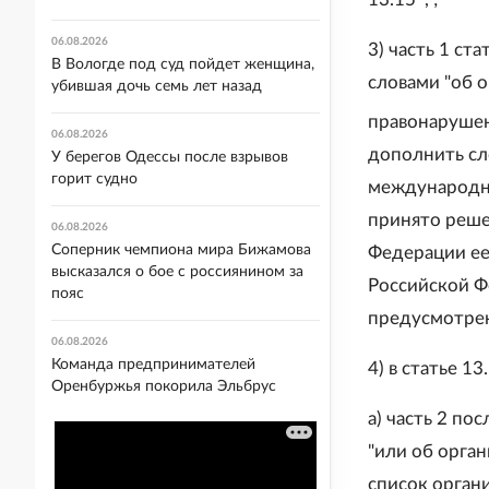
06.08.2026
3) часть 1 ст
В Вологде под суд пойдет женщина,
словами "об о
убившая дочь семь лет назад
правонарушен
06.08.2026
дополнить сл
У берегов Одессы после взрывов
горит судно
международно
принято реше
06.08.2026
Соперник чемпиона мира Бижамова
Федерации ее
высказался о бое с россиянином за
Российской Ф
пояс
предусмотрен
06.08.2026
Команда предпринимателей
4) в статье 13
Оренбуржья покорила Эльбрус
а) часть 2 по
"или об орга
список орган