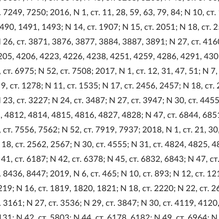
 7249, 7250; 2016, N 1, ст. 11, 28, 59, 63, 79, 84; N 10, ст
1490, 1491, 1493; N 14, ст. 1907; N 15, ст. 2051; N 18, ст. 
N 26, ст. 3871, 3876, 3877, 3884, 3887, 3891; N 27, ст. 416
205, 4206, 4223, 4226, 4238, 4251, 4259, 4286, 4291, 430
 ст. 6975; N 52, ст. 7508; 2017, N 1, ст. 12, 31, 47, 51; N 7, 
9, ст. 1278; N 11, ст. 1535; N 17, ст. 2456, 2457; N 18, ст.
 23, ст. 3227; N 24, ст. 3487; N 27, ст. 3947; N 30, ст. 4455
, 4812, 4814, 4815, 4816, 4827, 4828; N 47, ст. 6844, 685
 ст. 7556, 7562; N 52, ст. 7919, 7937; 2018, N 1, ст. 21, 30,
N 18, ст. 2562, 2567; N 30, ст. 4555; N 31, ст. 4824, 4825, 4
41, ст. 6187; N 42, ст. 6378; N 45, ст. 6832, 6843; N 47, ст
. 8436, 8447; 2019, N 6, ст. 465; N 10, ст. 893; N 12, ст. 12
19; N 16, ст. 1819, 1820, 1821; N 18, ст. 2220; N 22, ст. 2
. 3161; N 27, ст. 3536; N 29, ст. 3847; N 30, ст. 4119, 4120
31; N 42, ст. 5803; N 44, ст. 6178, 6182; N 49, ст. 6964; N 