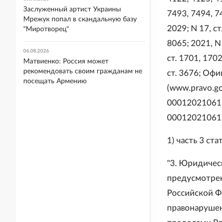
Заслуженный артист Украины
7493, 7494, 74
Мрежук попал в скандальную базу
2029; N 17, ст.
"Миротворец"
8065; 2021, N 1
06.08.2026
ст. 1701, 1702
Матвиенко: Россия может
рекомендовать своим гражданам не
ст. 3676; Оф
посещать Армению
(www.pravo.g
00012021061
00012021061
1) часть 3 ст
"3. Юридичес
предусмотрен
Российской Ф
правонарушен