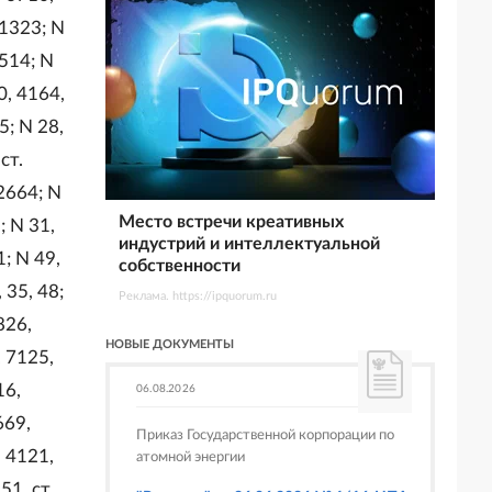
. 1323; N
2514; N
0, 4164,
5; N 28,
ст.
 2664; N
Место встречи креативных
; N 31,
индустрий и интеллектуальной
1; N 49,
собственности
 35, 48;
Реклама. https://ipquorum.ru
826,
НОВЫЕ ДОКУМЕНТЫ
. 7125,
16,
06.08.2026
669,
Приказ Государственной корпорации по
, 4121,
атомной энергии
51, ст.