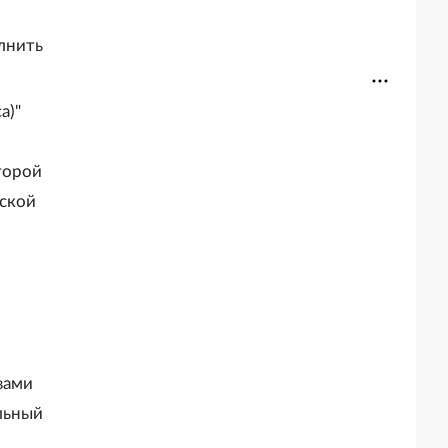
олнить
а)"
торой
ской
вами
льный