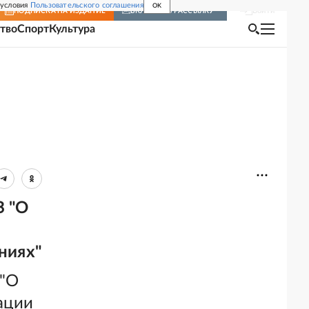
 условия
Пользовательского соглашения
OK
Войти
ПОДПИСКА
НА ИЗДАНИЕ
ВКЛЮЧИТЬ РАССЫЛКУ
тво
Спорт
Культура
З "О
ниях"
 "О
ации