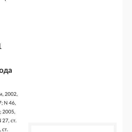
1
ода
, 2002,
7; N 46,
; 2005,
 27, ст.
 ст.