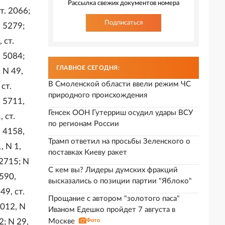
Рассылка свежих документов номера
ст. 2066;
Подписаться
. 5279;
 ст.
. 5084;
ГЛАВНОЕ СЕГОДНЯ:
; N 49,
В Смоленской области ввели режим ЧС
 ст.
природного происхождения
. 5711,
Генсек ООН Гутерриш осудил удары ВСУ
, ст.
по регионам России
. 4158,
Трамп ответил на просьбы Зеленского о
, N 1,
поставках Киеву ракет
 2715; N
С кем вы? Лидеры думских фракций
4590,
высказались о позиции партии "Яблоко"
49, ст.
Прощание с автором "золотого паса"
2012, N
Иваном Едешко пройдет 7 августа в
Москве
Фото
2; N 29,