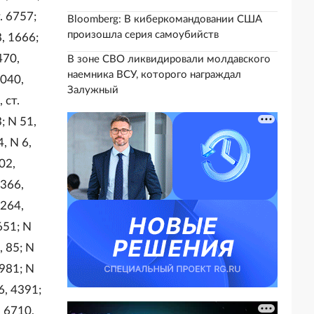
. 6757;
Bloomberg: В киберкомандовании США
произошла серия самоубийств
8, 1666;
470,
В зоне СВО ликвидировали молдавского
наемника ВСУ, которого награждал
4040,
Залужный
 ст.
; N 51,
, N 6,
02,
3366,
4264,
651; N
, 85; N
2981; N
6, 4391;
, 6710,